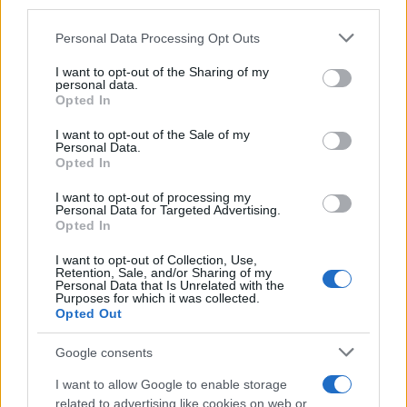
third parties.
Please note that this website/app uses one or more Google
Personal Data Processing Opt Outs
services and may gather and store information including but
not limited to your visit or usage behaviour. You may click to
I want to opt-out of the Sharing of my
personal data.
grant or deny consent to Google and its third-party tags to
Opted In
Continua a leggere
use your data for below specified purposes in below Google
consent section.
I want to opt-out of the Sale of my
Personal Data.
BELLEZZA
Opted In
I want to opt-out of processing my
Personal Data for Targeted Advertising.
Opted In
I want to opt-out of Collection, Use,
Retention, Sale, and/or Sharing of my
Personal Data that Is Unrelated with the
Purposes for which it was collected.
Opted Out
Google consents
I want to allow Google to enable storage
related to advertising like cookies on web or