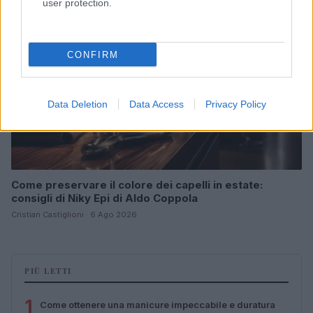
user protection.
CONFIRM
Data Deletion
Data Access
Privacy Policy
Come preservare il colore dei capelli in estate:
consigli di Niky Epi di Aldo Coppola
Cristian Castiglioni · 6 Ago 2026
PIÙ LETTI
1
Come ottenere una manicure impeccabile e duratura