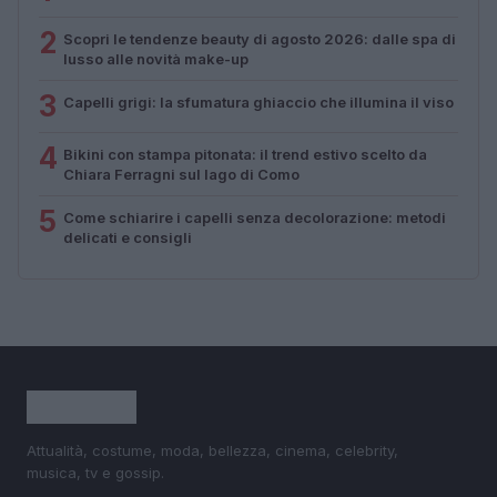
2
Scopri le tendenze beauty di agosto 2026: dalle spa di
lusso alle novità make-up
3
Capelli grigi: la sfumatura ghiaccio che illumina il viso
4
Bikini con stampa pitonata: il trend estivo scelto da
Chiara Ferragni sul lago di Como
5
Come schiarire i capelli senza decolorazione: metodi
delicati e consigli
Attualità, costume, moda, bellezza, cinema, celebrity,
musica, tv e gossip.