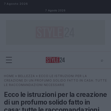
Salta al contenuto
7 Agosto 2026
7 Agosto 2026
⌕
×
⌕
HOME
»
BELLEZZA
»
ECCO LE ISTRUZIONI PER LA
Cerca
CREAZIONE DI UN PROFUMO SOLIDO FATTO IN CASA: TUTTE
LE RACCOMANDAZIONI NECESSARIE
Ecco le istruzioni per la creazione
di un profumo solido fatto in
casa: tutte le raccomandazioni