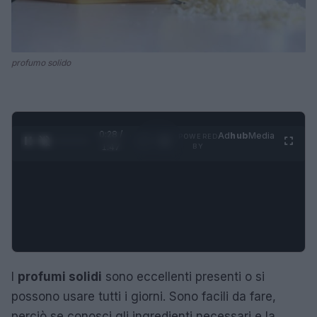
profumo solido
0:29 /
Ad
hub
Media
POWERED
1
/
4
1:47
BY
I
profumi solidi
sono eccellenti presenti o si
possono usare tutti i giorni. Sono facili da fare,
perciò se conosci gli ingredienti necessari e la