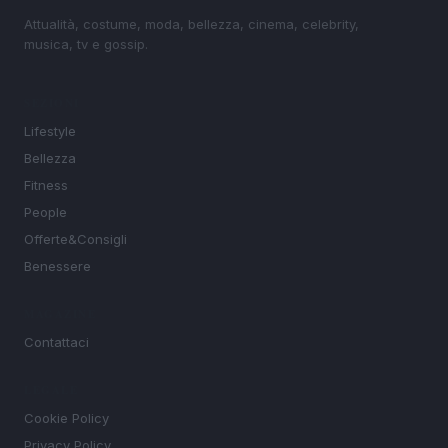
Attualità, costume, moda, bellezza, cinema, celebrity,
musica, tv e gossip.
SEZIONI
Lifestyle
Bellezza
Fitness
People
Offerte&Consigli
Benessere
MAGAZINE
Contattaci
LEGALE
Cookie Policy
Privacy Policy