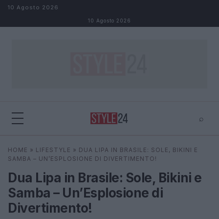
Salta al contenuto
10 Agosto 2026
10 Agosto 2026
⌕
×
⌕
HOME
»
LIFESTYLE
»
DUA LIPA IN BRASILE: SOLE, BIKINI E
Cerca
SAMBA – UN’ESPLOSIONE DI DIVERTIMENTO!
Dua Lipa in Brasile: Sole, Bikini e
Samba – Un’Esplosione di
Divertimento!