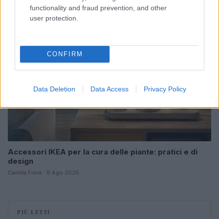
functionality and fraud prevention, and other
LIFESTYLE
user protection.
CONFIRM
Data Deletion
Data Access
Privacy Policy
Accessori IKEA per la cura delle piante: pratici e di
design
Camilla Fiore · 9 Ago 2026
PIÙ LETTI