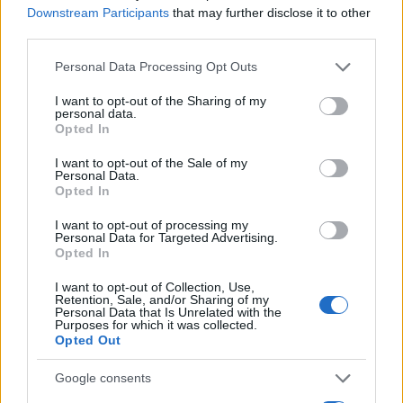
Downstream Participants
that may further disclose it to other
third parties.
Please note that this website/app uses one or more Google
Personal Data Processing Opt Outs
services and may gather and store information including but
not limited to your visit or usage behaviour. You may click to
I want to opt-out of the Sharing of my
personal data.
grant or deny consent to Google and its third-party tags to
Continua a leggere
Opted In
use your data for below specified purposes in below Google
consent section.
I want to opt-out of the Sale of my
Personal Data.
LIFESTYLE
Opted In
I want to opt-out of processing my
Personal Data for Targeted Advertising.
Opted In
I want to opt-out of Collection, Use,
Retention, Sale, and/or Sharing of my
Personal Data that Is Unrelated with the
Purposes for which it was collected.
Opted Out
Google consents