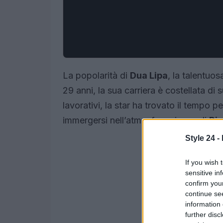
La popolarità di
Dua Lipa
, la talentuos
29 anni, la sua carriera è costellata di
lavorativi, la star ha trovato il tempo 
immergersi nell’atmosfera vivace di
Rio
Style 24 -
If you wish 
sensitive in
confirm you
continue se
information 
further disc