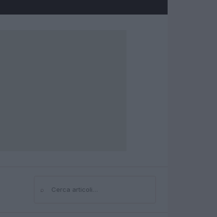
⌕
Cerca