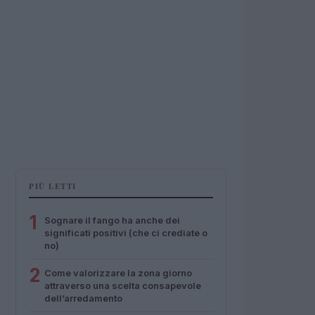
PIÙ LETTI
1
Sognare il fango ha anche dei
significati positivi (che ci crediate o
no)
2
Come valorizzare la zona giorno
attraverso una scelta consapevole
dell’arredamento