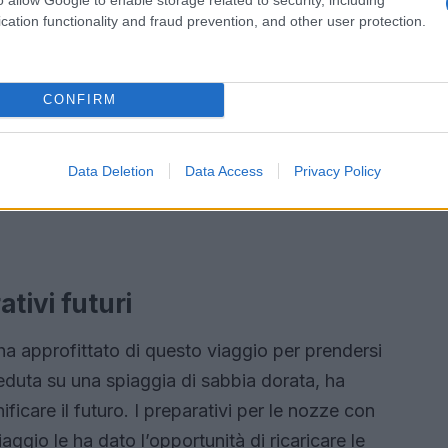
cation functionality and fraud prevention, and other user protection.
CONFIRM
Data Deletion
Data Access
Privacy Policy
tivi futuri
ha approfittato di questo viaggio per prendersi
eduta su una spiaggia di sabbia dorata, ha
ificare il futuro. I preparativi per le nozze con
gio le ha dato l’opportunità di ricaricare le