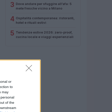
3
Dove andare per sfuggire all’afa: 5
mete fresche vicino a Milano
4
Ospitalità contemporanea: ristoranti,
hotel e rituali estivi
5
Tendenze estive 2026: zero-proof,
cucina locale e viaggi esperienziali
sonal or
ection to
ou may
 personal
out of the
 downstream