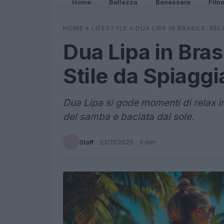
Home
Bellezza
Benessere
Fitn
HOME
»
LIFESTYLE
»
DUA LIPA IN BRASILE: REL
Dua Lipa in Bras
Stile da Spiaggi
Dua Lipa si gode momenti di relax i
del samba e baciata dal sole.
Staff
·
23/11/2025
· 3 min