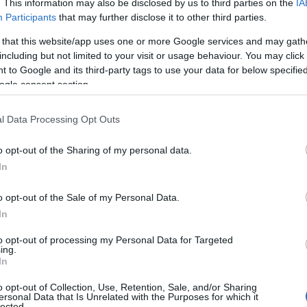
. This information may also be disclosed by us to third parties on the
IA
Participants
that may further disclose it to other third parties.
 that this website/app uses one or more Google services and may gath
including but not limited to your visit or usage behaviour. You may click 
 to Google and its third-party tags to use your data for below specifi
ogle consent section.
l Data Processing Opt Outs
o opt-out of the Sharing of my personal data.
 avvistata mentre si rilassava sulla spiaggia,
In
attenzione dei paparazzi. Tuttavia, il suo
di svago; si è trattato anche di un periodo di
o opt-out of the Sale of my Personal Data.
In
turi, tra cui le sue prossime nozze con l’attore
to opt-out of processing my Personal Data for Targeted
ing.
In
siliana
o opt-out of Collection, Use, Retention, Sale, and/or Sharing
ersonal Data that Is Unrelated with the Purposes for which it
lected.