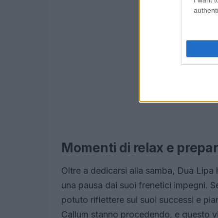
authenti
Momenti di relax e prepara
Oltre a dedicarsi alla samba, Dua Lipa 
una pausa dai suoi frenetici impegni. S
potuto riflettere sui suoi successi e pian
Callum stanno procedendo, e questo viag