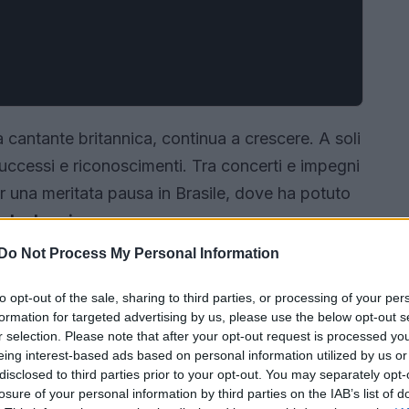
a cantante britannica, continua a crescere. A soli
 successi e riconoscimenti. Tra concerti e impegni
per una meritata pausa in Brasile, dove ha potuto
 de Janeiro
.
Do Not Process My Personal Information
to opt-out of the sale, sharing to third parties, or processing of your per
formation for targeted advertising by us, please use the below opt-out s
r selection. Please note that after your opt-out request is processed y
eing interest-based ads based on personal information utilized by us or
disclosed to third parties prior to your opt-out. You may separately opt-
losure of your personal information by third parties on the IAB’s list of