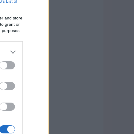
B’s List of
er and store
to grant or
ed purposes