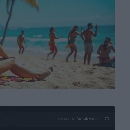
Ad
hub
Media
POWERED BY