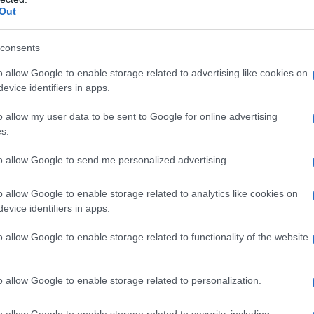
tradizioni. Tra le sue meraviglie, la
samba
occupa
Out
o di festa e gioia, è una parte fondamentale
, immersa in questo ambiente, ha avuto
consents
enticità di questo popolo.
o allow Google to enable storage related to advertising like cookies on
evice identifiers in apps.
o allow my user data to be sent to Google for online advertising
s.
 rappresenta una forma d’arte che unisce le
uo soggiorno, Dua ha mostrato un interesse
to allow Google to send me personalized advertising.
ipando a eventi locali e interagendo con i
o allow Google to enable storage related to analytics like cookies on
rricchito ulteriormente la sua esperienza in
evice identifiers in apps.
on le radici di un popolo vibrante e caloroso.
o allow Google to enable storage related to functionality of the website
o allow Google to enable storage related to personalization.
o allow Google to enable storage related to security, including