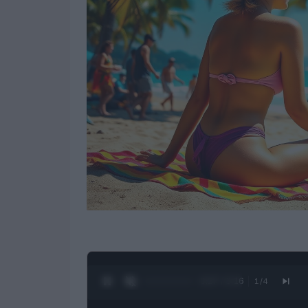
0:28 / 3:16
1
/
4