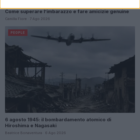
Come superare l’imbarazzo e fare amicizie genuine
Camilla Fiore · 7 Ago 2026
PEOPLE
6 agosto 1945: il bombardamento atomico di
Hiroshima e Nagasaki
Beatrice Bonaventura · 6 Ago 2026