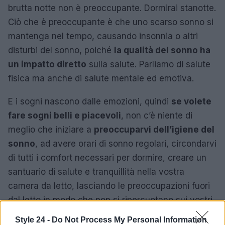
brutta notte non è preoccupante. Dormirai stanotte.
Ciò che è preoccupante è che uno scarso sonno si
mantenga nel tempo, causando insonnia o altri
disturbi del sonno, poiché
la qualità del sonno ha
un impatto diretto
sulla salute. Parliamo di salute
fisica ma anche di salute mentale ed emotiva.
E i sogni nascono dalle emozioni, quindi
se volete
fare sogni belli e piacevoli
, non c’è niente di
meglio che iniziare a
preoccuparvi dell’igiene del
sonno
, ad avere orari di sonno regolari, circondarvi
di tutti i comfort necessari per dormire, creare un
santuario di salute e tranquillità nella vostra
camera da letto, lasciando le preoccupazioni fuori
dal letto in modo che non si ripercuotano sui vostri
sogni. Perché dormire bene è necessario per
Style 24 -
Do Not Process My Personal Information