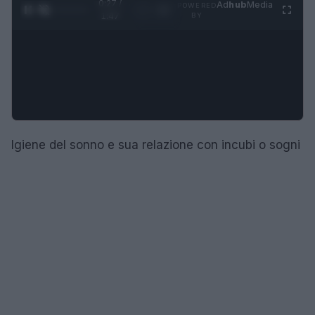
0:27 /
Ad
hub
Media
POWERED
1
/
4
1:47
BY
Igiene del sonno e sua relazione con incubi o sogni