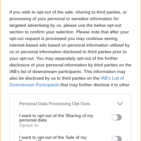
svegliarsi con energia e vitalità e se comunque
possiamo approfittarne per goderci i sogni, molto
If you wish to opt-out of the sale, sharing to third parties, or
processing of your personal or sensitive information for
meglio.
targeted advertising by us, please use the below opt-out
section to confirm your selection. Please note that after your
opt-out request is processed you may continue seeing
interest-based ads based on personal information utilized by
AUTORE
Redazione di style24
us or personal information disclosed to third parties prior to
your opt-out. You may separately opt-out of the further
disclosure of your personal information by third parties on the
IAB’s list of downstream participants. This information may
also be disclosed by us to third parties on the
IAB’s List of
Downstream Participants
that may further disclose it to other
third parties.
Please note that this website/app uses one or more Google
Personal Data Processing Opt Outs
services and may gather and store information including but
not limited to your visit or usage behaviour. You may click to
I want to opt-out of the Sharing of my
personal data.
grant or deny consent to Google and its third-party tags to
Opted In
use your data for below specified purposes in below Google
consent section.
I want to opt-out of the Sale of my