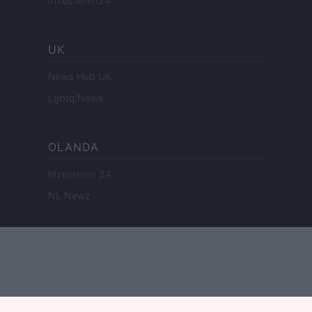
Investieren24
UK
News Hub UK
Lgbtq News
OLANDA
Investeren 24
NL Newz