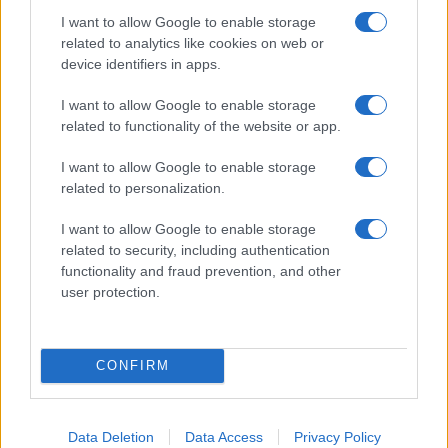
I want to allow Google to enable storage
related to analytics like cookies on web or
device identifiers in apps.
I want to allow Google to enable storage
Tom Holland e Zendaya: la cerimonia privata e il party
related to functionality of the website or app.
blindato nel Regno Unito
Camilla Fiore · 7 Ago 2026
I want to allow Google to enable storage
related to personalization.
PEOPLE
I want to allow Google to enable storage
related to security, including authentication
functionality and fraud prevention, and other
user protection.
CONFIRM
Data Deletion
Data Access
Privacy Policy