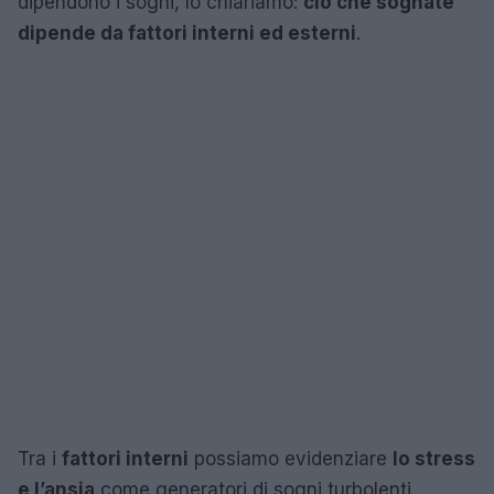
dipendono i sogni, lo chiariamo:
ciò che sognate
dipende da fattori interni ed esterni
.
Tra i
fattori interni
possiamo evidenziare
lo stress
e l’ansia
come generatori di sogni turbolenti,