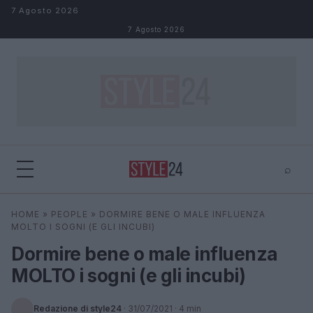
Salta al contenuto
7 Agosto 2026
7 Agosto 2026
⌕
×
⌕
HOME
»
PEOPLE
»
DORMIRE BENE O MALE INFLUENZA
Cerca
MOLTO I SOGNI (E GLI INCUBI)
Dormire bene o male influenza
MOLTO i sogni (e gli incubi)
Redazione di style24
·
31/07/2021
· 4 min