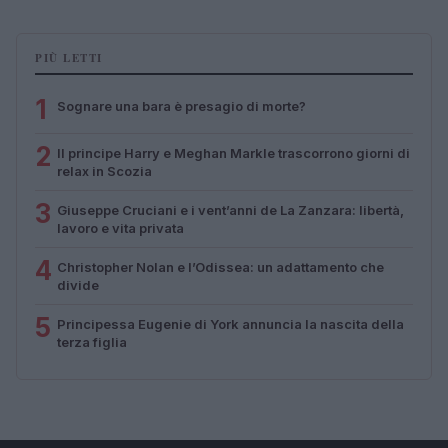
PIÙ LETTI
1
Sognare una bara è presagio di morte?
2
Il principe Harry e Meghan Markle trascorrono giorni di
relax in Scozia
3
Giuseppe Cruciani e i vent’anni de La Zanzara: libertà,
lavoro e vita privata
4
Christopher Nolan e l’Odissea: un adattamento che
divide
5
Principessa Eugenie di York annuncia la nascita della
terza figlia