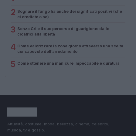
2
Sognare il fango ha anche dei significati positivi (che
ci crediate o no)
3
Senza Cri e il suo percorso di guarigione: dalle
cicatrici alla libertà
4
Come valorizzare la zona giorno attraverso una scelta
consapevole dell’arredamento
5
Come ottenere una manicure impeccabile e duratura
Attualità, costume, moda, bellezza, cinema, celebrity,
musica, tv e gossip.