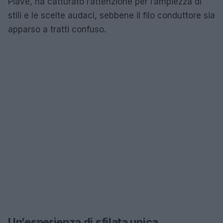
Piave, ha catturato l’attenzione per l’ampiezza di
stili e le scelte audaci, sebbene il filo conduttore sia
apparso a tratti confuso.
Un’esperienza di sfilata unica