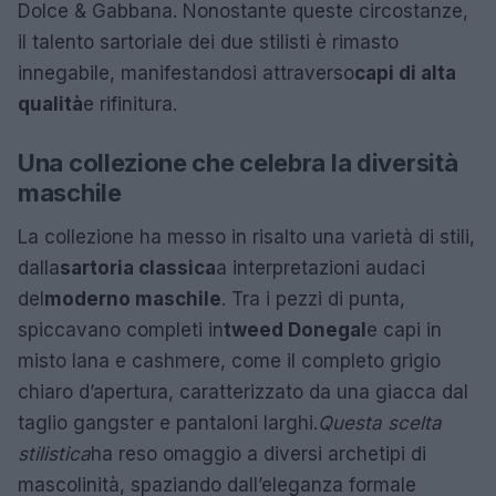
Dolce & Gabbana. Nonostante queste circostanze,
il talento sartoriale dei due stilisti è rimasto
innegabile, manifestandosi attraverso
capi di alta
qualità
e rifinitura.
Una collezione che celebra la diversità
maschile
La collezione ha messo in risalto una varietà di stili,
dalla
sartoria classica
a interpretazioni audaci
del
moderno maschile
. Tra i pezzi di punta,
spiccavano completi in
tweed Donegal
e capi in
misto lana e cashmere, come il completo grigio
chiaro d’apertura, caratterizzato da una giacca dal
taglio gangster e pantaloni larghi.
Questa scelta
stilistica
ha reso omaggio a diversi archetipi di
mascolinità, spaziando dall’eleganza formale