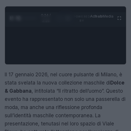
0:24 /
Ad
hub
Media
POWERED
1
/
4
3:16
BY
Il 17 gennaio 2026, nel cuore pulsante di Milano, è
stata svelata la nuova collezione maschile di
Dolce
& Gabbana
, intitolata “Il ritratto dell’uomo”. Questo
evento ha rappresentato non solo una passerella di
moda, ma anche una riflessione profonda
sull’identità maschile contemporanea. La
presentazione, tenutasi nel loro spazio di Viale