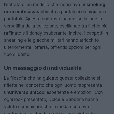
l’entrata di un modello che indossava un
smoking
nero matelassé
abbinato a pantaloni da pigiama e
pantofole. Questo contrasto ha messo in luce la
versatilità della collezione, oscillando tra il chic più
raffinato e il dandy esuberante. Inoltre, i cappotti in
shearling e le giacche militari hanno arricchito
ulteriormente l’offerta, offrendo opzioni per ogni
tipo di uomo.
Un messaggio di individualità
La filosofia che ha guidato questa collezione si
riflette nel concetto che ogni uomo rappresenta
un
universo unico
di esperienze e emozioni. Con
ogni look presentato, Dolce e Gabbana hanno
voluto comunicare che la moda non deve
conformarsi a standard globali, ma piuttosto