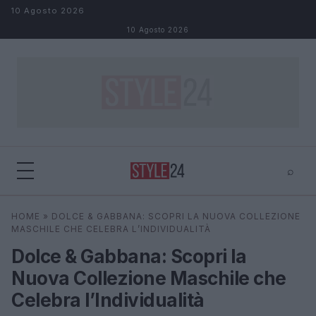
Salta al contenuto
10 Agosto 2026
10 Agosto 2026
⌕
×
⌕
HOME
»
DOLCE & GABBANA: SCOPRI LA NUOVA COLLEZIONE
Cerca
MASCHILE CHE CELEBRA L’INDIVIDUALITÀ
Dolce & Gabbana: Scopri la
Nuova Collezione Maschile che
Celebra l’Individualità