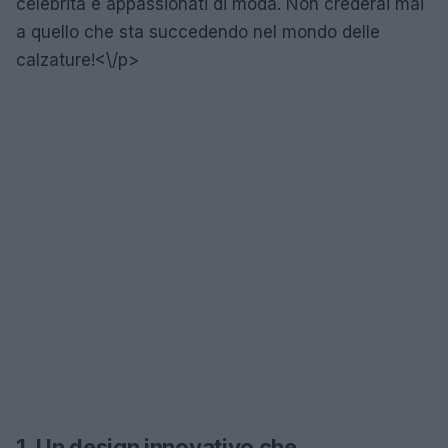
celebrità e appassionati di moda. Non crederai mai
a quello che sta succedendo nel mondo delle
calzature!<\/p>
1. Un design innovativo che