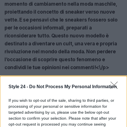
momento di cambiamento nella moda maschile,
proiettando il concetto di sneaker verso nuove
vette. E se pensavi che le sneakers fossero solo
per le occasioni informali, preparati a
riconsiderare tutto. Questo nuovo modello è
destinato a diventare un cult, una vera e propria
rivoluzione nel mondo della moda. Non perdere
l’occasione di scoprire questo fenomeno e
condividi le tue opinioni nei commenti!<\/p>
Style 24 -
Do Not Process My Personal Information
AUTORE
Staff
If you wish to opt-out of the sale, sharing to third parties, or
processing of your personal or sensitive information for
targeted advertising by us, please use the below opt-out
section to confirm your selection. Please note that after your
opt-out request is processed you may continue seeing