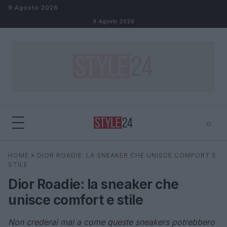
Salta al contenuto
9 Agosto 2026
9 Agosto 2026
⌕
×
⌕
HOME
»
DIOR ROADIE: LA SNEAKER CHE UNISCE COMFORT E
Cerca
STILE
Dior Roadie: la sneaker che
unisce comfort e stile
Non crederai mai a come queste sneakers potrebbero