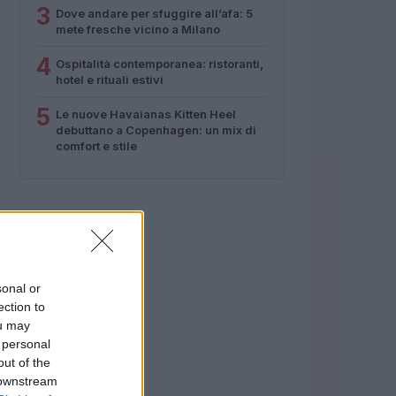
3
Dove andare per sfuggire all’afa: 5
mete fresche vicino a Milano
4
Ospitalità contemporanea: ristoranti,
hotel e rituali estivi
5
Le nuove Havaianas Kitten Heel
debuttano a Copenhagen: un mix di
comfort e stile
sonal or
ection to
ou may
 personal
out of the
 downstream