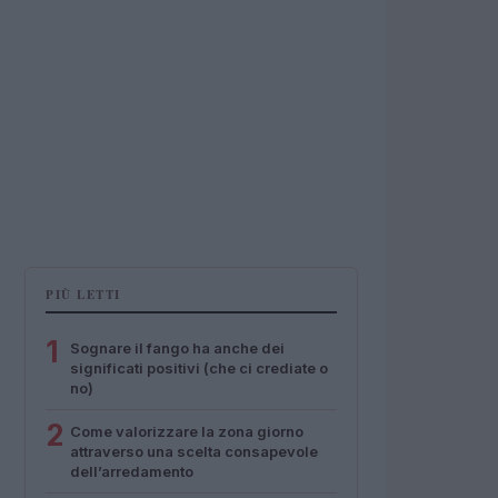
PIÙ LETTI
1
Sognare il fango ha anche dei
significati positivi (che ci crediate o
no)
2
Come valorizzare la zona giorno
attraverso una scelta consapevole
dell’arredamento