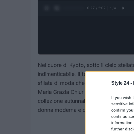
0:28 / 2:02
1
/
4
Nel cuore di Kyoto, sotto il cielo stella
indimenticabile. Il tempio Toji, con la 
sfilata di moda che ha unito l’eleganza
Style 24 -
Maria Grazia Chiuri, direttrice creativa
If you wish 
collezione autunnale, un viaggio attrave
sensitive in
donna moderna e consapevole.
confirm you
continue se
information 
further disc