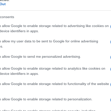
, indossati in un modo che ricorda il kimono,
Out
ra culture. I pantaloni larghi e le giacche a
consents
lhouette che sfida le convenzioni, mentre gli
 scintillanti, hanno catturato l’attenzione per la
o allow Google to enable storage related to advertising like cookies on
evice identifiers in apps.
o allow my user data to be sent to Google for online advertising
s.
to allow Google to send me personalized advertising.
 con esperti locali, tra cui la rinomata Tatsumura
se che ha saputo interpretare i disegni ispirati
o allow Google to enable storage related to analytics like cookies on
umura, presidente dell’azienda, ha condiviso
evice identifiers in apps.
iesto diversi prototipi prima di arrivare alla
o allow Google to enable storage related to functionality of the website
iamo voluto rendere il tessuto a base d’argento
più contemporaneo”, ha spiegato, sottolineando
o allow Google to enable storage related to personalization.
 della tradizione.
o allow Google to enable storage related to security, including