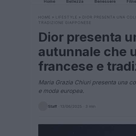
Home
Bellezza
Benessere
Fitn
HOME
»
LIFESTYLE
»
DIOR PRESENTA UNA COL
TRADIZIONE GIAPPONESE
Dior presenta u
autunnale che 
francese e trad
Maria Grazia Chiuri presenta una co
e moda europea.
Staff
·
13/06/2025
· 3 min