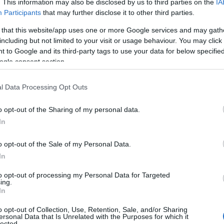
. This information may also be disclosed by us to third parties on the
IA
Participants
that may further disclose it to other third parties.
 that this website/app uses one or more Google services and may gath
including but not limited to your visit or usage behaviour. You may click 
 to Google and its third-party tags to use your data for below specifi
ogle consent section.
l Data Processing Opt Outs
o opt-out of the Sharing of my personal data.
In
o opt-out of the Sale of my Personal Data.
In
adizione
to opt-out of processing my Personal Data for Targeted
ing.
In
ercorso un sentiero di ciottoli, ognuna di loro
o opt-out of Collection, Use, Retention, Sale, and/or Sharing
 tonalità profonde, che richiamano i colori della
ersonal Data that Is Unrelated with the Purposes for which it
lected.