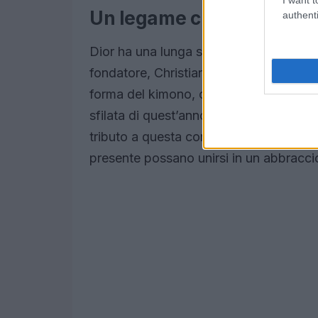
Un legame culturale pro
authenti
Dior ha una lunga storia di legami con 
fondatore, Christian Dior. Nel 1957, Dio
forma del kimono, creando un ponte tra
sfilata di quest’anno non è stata solo
tributo a questa connessione culturale, u
presente possano unirsi in un abbracci