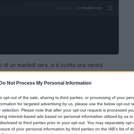
Ad
hub
Media
POWERED BY
to di un martedì sera, si è svolta una serata
sua storica pagoda, ha fatto da cornice a una
 francese di Dior alla tradizione giapponese.
Do Not Process My Personal Information
 della maison, ha presentato la sua nuova
to opt-out of the sale, sharing to third parties, or processing of your per
rso stili ampi e minimalisti, pensati per una
formation for targeted advertising by us, please use the below opt-out s
r selection. Please note that after your opt-out request is processed y
eing interest-based ads based on personal information utilized by us or
disclosed to third parties prior to your opt-out. You may separately opt-
losure of your personal information by third parties on the IAB’s list of