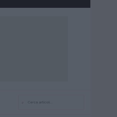
⌕
Cerca