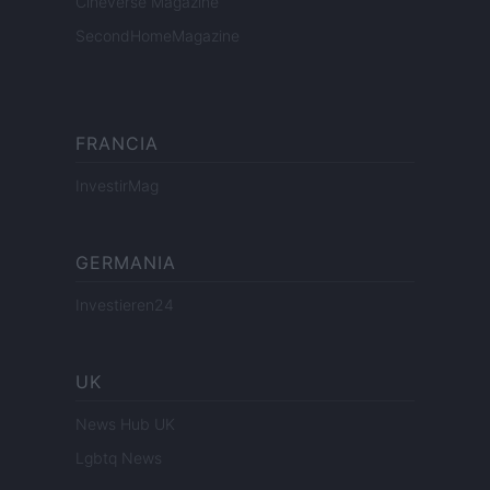
Cineverse Magazine
SecondHomeMagazine
FRANCIA
InvestirMag
GERMANIA
Investieren24
UK
News Hub UK
Lgbtq News