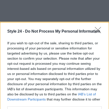
La chiacchierata con Daizy si conclude con una
Style 24 -
Do Not Process My Personal Information
riflessione profonda. La sensibilità, il suo
superpotere, è ciò che può davvero fare la
If you wish to opt-out of the sale, sharing to third parties, or
differenza nel mondo della moda e oltre. Mentre mi
processing of your personal or sensitive information for
allontano da Coke Tales, non posso fare a meno di
targeted advertising by us, please use the below opt-out
section to confirm your selection. Please note that after your
pensare a quanto sia ispirante il suo percorso e a
opt-out request is processed you may continue seeing
quante altre storie di creatività e determinazione ci
interest-based ads based on personal information utilized by
siano ancora da scoprire. E tu, sei pronta a scoprire
us or personal information disclosed to third parties prior to
your opt-out. You may separately opt-out of the further
la tua storia?
disclosure of your personal information by third parties on the
IAB’s list of downstream participants. This information may
also be disclosed by us to third parties on the
IAB’s List of
Downstream Participants
that may further disclose it to other
AUTORE
third parties.
Staff