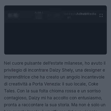
0:28 /
Ad
hub
Media
POWERED
1
/
4
2:02
BY
Nel cuore pulsante dell’estate milanese, ho avuto il
privilegio di incontrare Daizy Shely, una designer e
imprenditrice che ha creato un angolo incantevole
di creatività a Porta Venezia: il suo locale, Coke
Tales. Con la sua folta chioma rossa e un sorriso
contagioso, Daizy mi ha accolto con entusiasmo,
pronta a raccontare la sua storia. Ma non è solo un