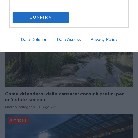
BENESSERE
CONFIRM
Data Deletion
Data Access
Privacy Policy
Come difendersi dalle zanzare: consigli pratici per
un’estate serena
Matteo Pellegrino · 10 Ago 2026
FITNESS