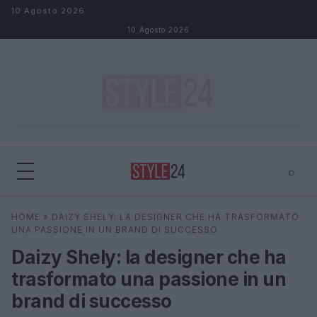
Salta al contenuto
10 Agosto 2026
10 Agosto 2026
⌕
×
⌕
HOME
»
DAIZY SHELY: LA DESIGNER CHE HA TRASFORMATO
Cerca
UNA PASSIONE IN UN BRAND DI SUCCESSO
Daizy Shely: la designer che ha
trasformato una passione in un
brand di successo