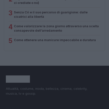
ci crediate o no)
3
Senza Cri e il suo percorso di guarigione: dalle
cicatrici alla libertà
4
Come valorizzare la zona giorno attraverso una scelta
consapevole dell’arredamento
5
Come ottenere una manicure impeccabile e duratura
Attualità, costume, moda, bellezza, cinema, celebrity,
musica, tv e gossip.
SEZIONI