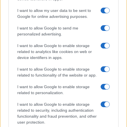
I want to allow my user data to be sent to
Continua a leggere
Google for online advertising purposes.
I want to allow Google to send me
BENESSERE
personalized advertising.
I want to allow Google to enable storage
related to analytics like cookies on web or
device identifiers in apps.
I want to allow Google to enable storage
related to functionality of the website or app.
I want to allow Google to enable storage
related to personalization.
I want to allow Google to enable storage
Olio d’oliva al mattino: funziona davvero? Scopriamo i
related to security, including authentication
fatti
functionality and fraud prevention, and other
user protection.
Beatrice Bonaventura · 10 Ago 2026