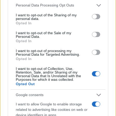
Please note that this website/app uses one or more Google
Personal Data Processing Opt Outs
services and may gather and store information including but
not limited to your visit or usage behaviour. You may click to
I want to opt-out of the Sharing of my
personal data.
grant or deny consent to Google and its third-party tags to
Opted In
use your data for below specified purposes in below Google
consent section.
I want to opt-out of the Sale of my
Personal Data.
Opted In
I want to opt-out of processing my
Personal Data for Targeted Advertising.
Opted In
I want to opt-out of Collection, Use,
Retention, Sale, and/or Sharing of my
Personal Data that Is Unrelated with the
Purposes for which it was collected.
Opted Out
Google consents
I want to allow Google to enable storage
related to advertising like cookies on web or
device identifiers in apps.