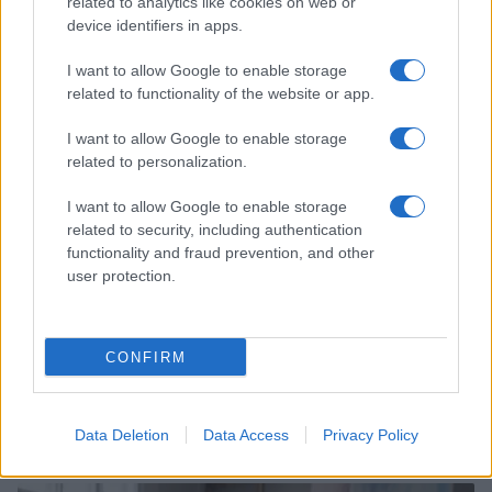
related to analytics like cookies on web or
Copenhagen Fashion Week SS27: le novità che stanno
device identifiers in apps.
rivoluzionando la moda
Cristian Castiglioni · 8 Ago 2026
I want to allow Google to enable storage
related to functionality of the website or app.
LIFESTYLE
I want to allow Google to enable storage
related to personalization.
I want to allow Google to enable storage
related to security, including authentication
functionality and fraud prevention, and other
user protection.
CONFIRM
Scopri Rocca San Giovanni, il borgo abruzzese tra
mare e storia
Data Deletion
Data Access
Privacy Policy
Cristian Castiglioni · 8 Ago 2026