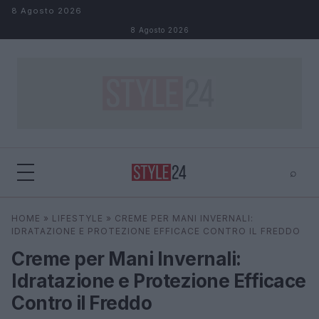
Salta al contenuto
8 Agosto 2026
8 Agosto 2026
⌕
×
⌕
HOME
»
LIFESTYLE
»
CREME PER MANI INVERNALI:
Cerca
IDRATAZIONE E PROTEZIONE EFFICACE CONTRO IL FREDDO
Creme per Mani Invernali:
Idratazione e Protezione Efficace
Contro il Freddo