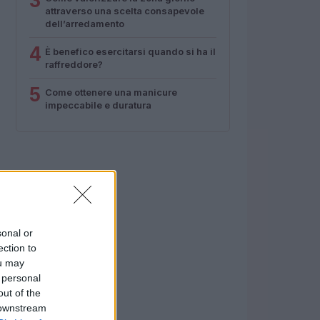
3
attraverso una scelta consapevole
dell’arredamento
4
È benefico esercitarsi quando si ha il
raffreddore?
5
Come ottenere una manicure
impeccabile e duratura
sonal or
ection to
ou may
 personal
out of the
 downstream