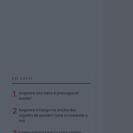
PIÙ LETTI
1
Sognare una bara è presagio di
morte?
2
Sognare il fango ha anche dei
significati positivi (che ci crediate o
no)
Come valorizzare la zona giorno