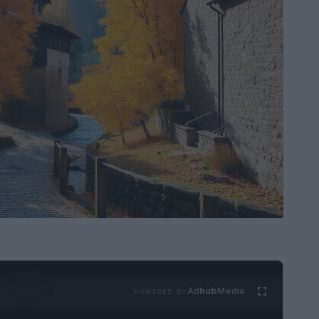
Ad
hub
Media
POWERED BY