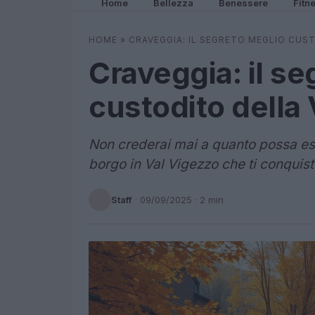
Home
Bellezza
Benessere
Fitn
HOME
»
CRAVEGGIA: IL SEGRETO MEGLIO CUS
Craveggia: il se
custodito della
Non crederai mai a quanto possa es
borgo in Val Vigezzo che ti conquiste
Staff
·
09/09/2025
· 2 min