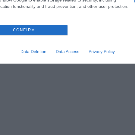
ale
. Circondato da paesaggi mozzafiato, il
cation functionality and fraud prevention, and other user protection.
scursioni e passeggiate. Gli amanti della natura
dano tra boschi di faggi e castagni, godendo di
CONFIRM
e tra gli alberi mentre le foglie si tingono di
l fiume Toce che scorre placido rappresenta un
ità per ricaricare il corpo e la mente.
Data Deletion
Data Access
Privacy Policy