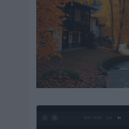
0:28 / 2:02
1
/
4