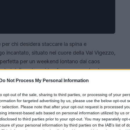
per chi desidera staccare la spina e
go incantato, situato nel cuore della Val Vigezzo,
 perfetta per un weekend lontano dal caos
 colori della natura si trasformano, rendendo
mozzafiato. Di seguito si esplorano le ragioni
Do Not Process My Personal Information
sitato.
to opt-out of the sale, sharing to third parties, or processing of your per
formation for targeted advertising by us, please use the below opt-out s
r selection. Please note that after your opt-out request is processed y
eing interest-based ads based on personal information utilized by us or
disclosed to third parties prior to your opt-out. You may separately opt-
losure of your personal information by third parties on the IAB’s list of