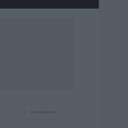
⌕
Cerca