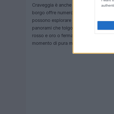
Craveggia è anche un
paradiso natur
authenti
borgo offre numerose opportunità per e
possono esplorare i sentieri che si sno
panorami che tolgono il fiato. Passeggiar
rosso e oro o fermarsi a contemplare i
momento di pura meraviglia, un’opportun