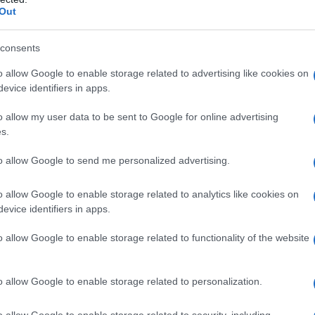
cate che raccontano storie di un passato ricco e
Out
 parla di epoche lontane, rendendo ogni visita
e.
consents
o allow Google to enable storage related to advertising like cookies on
nica di Craveggia
evice identifiers in apps.
o allow my user data to be sent to Google for online advertising
che attraverso i suoi
edifici storici
. Le case in
s.
nti facciate dei palazzi signorili creano
to allow Google to send me personalized advertising.
empo. La Chiesa Parrocchiale e il battistero sono
 da non perdere. La piazza centrale, nota come
o allow Google to enable storage related to analytics like cookies on
re pulsante del borgo, dove è possibile
evice identifiers in apps.
 i prodotti tipici della zona. Ogni dettaglio
o allow Google to enable storage related to functionality of the website
re.
o allow Google to enable storage related to personalization.
o allow Google to enable storage related to security, including