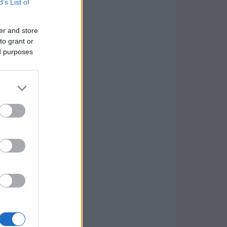
B’s List of
er and store
to grant or
ed purposes