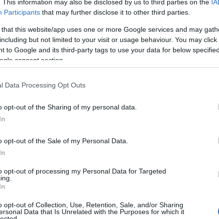
. This information may also be disclosed by us to third parties on the
IA
Participants
that may further disclose it to other third parties.
 that this website/app uses one or more Google services and may gath
including but not limited to your visit or usage behaviour. You may click 
 to Google and its third-party tags to use your data for below specifi
ogle consent section.
l Data Processing Opt Outs
o opt-out of the Sharing of my personal data.
In
ltura
o opt-out of the Sale of my Personal Data.
In
rgo; è un
scrigno di storia
. Qui è possibile
to opt-out of processing my Personal Data for Targeted
un’opera d’arte che incarna secoli di tradizione
ing.
In
o, decorato con oro, argento e gioielli, è solo
o opt-out of Collection, Use, Retention, Sale, and/or Sharing
o. Passeggiando per le sue strade, si possono
ersonal Data that Is Unrelated with the Purposes for which it
lected.