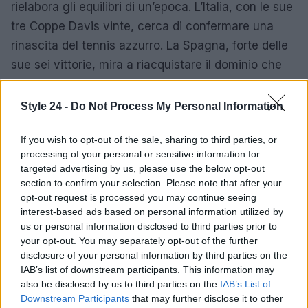
rielabora gli equilibri di un’epoca. L’Italia, con le sue
tre Coppe Davis vinte, cerca di confermare una
rinascita del tennis azzurro. La Spagna, forte delle
sue sei vittorie, mira a riacquistare il dominio che
l’ha contraddistinta negli anni d’oro. La sfida di
Bologna, pertanto, non è solo un incontro sportivo,
Style 24 -
Do Not Process My Personal Information
ma un momento cruciale per il futuro del tennis
If you wish to opt-out of the sale, sharing to third parties, or
nazionale.
processing of your personal or sensitive information for
targeted advertising by us, please use the below opt-out
La finale sarà visibile a tutti grazie a una copertura
section to confirm your selection. Please note that after your
televisiva estesa, con dirette su
SuperTennis
e la
opt-out request is processed you may continue seeing
Rai
, consentendo a milioni di appassionati di vivere
interest-based ads based on personal information utilized by
us or personal information disclosed to third parties prior to
un evento che potrebbe diventare leggendario
your opt-out. You may separately opt-out of the further
nella storia dello sport italiano.
disclosure of your personal information by third parties on the
IAB’s list of downstream participants. This information may
also be disclosed by us to third parties on the
IAB’s List of
Downstream Participants
that may further disclose it to other
AUTORE