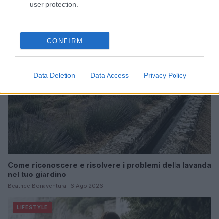
user protection.
Matteo Pellegrino · 6 Ago 2026
LIFESTYLE
CONFIRM
Data Deletion
Data Access
Privacy Policy
Come riconoscere e risolvere i problemi della lavanda
nel tuo giardino
Beatrice Bonaventura · 6 Ago 2026
LIFESTYLE