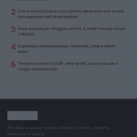
2
Come valorizzare la zona giorno attraverso una scelta
consapevole dell’arredamento
3
Dove andare per sfuggire all’afa: 5 mete fresche vicino
a Milano
4
Ospitalità contemporanea: ristoranti, hotel e rituali
estivi
5
Tendenze estive 2026: zero-proof, cucina locale e
viaggi esperienziali
Attualità, costume, moda, bellezza, cinema, celebrity,
musica, tv e gossip.