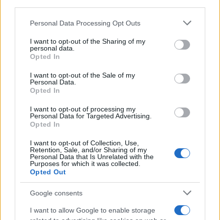
third parties.
Staff
Please note that this website/app uses one or more Google
Personal Data Processing Opt Outs
services and may gather and store information including but
not limited to your visit or usage behaviour. You may click to
I want to opt-out of the Sharing of my
personal data.
grant or deny consent to Google and its third-party tags to
Opted In
use your data for below specified purposes in below Google
consent section.
I want to opt-out of the Sale of my
Personal Data.
Opted In
I want to opt-out of processing my
Personal Data for Targeted Advertising.
Opted In
I want to opt-out of Collection, Use,
Retention, Sale, and/or Sharing of my
Personal Data that Is Unrelated with the
Purposes for which it was collected.
Opted Out
Google consents
I want to allow Google to enable storage