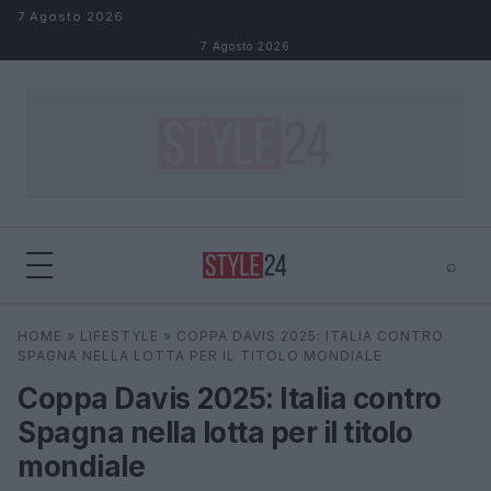
Salta al contenuto
7 Agosto 2026
7 Agosto 2026
⌕
×
⌕
HOME
»
LIFESTYLE
»
COPPA DAVIS 2025: ITALIA CONTRO
Cerca
SPAGNA NELLA LOTTA PER IL TITOLO MONDIALE
Coppa Davis 2025: Italia contro
Spagna nella lotta per il titolo
mondiale