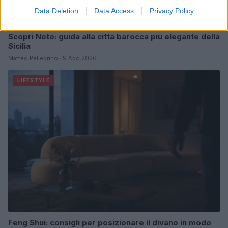
Data Deletion
Data Access
Privacy Policy
Scopri Noto: guida alla città barocca più elegante della
Sicilia
Matteo Pellegrino · 9 Ago 2026
LIFESTYLE
Feng Shui: consigli per posizionare il divano in modo