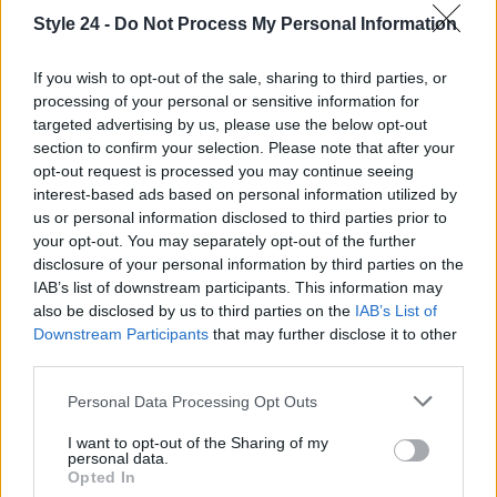
culture. Con la direzione di
Michael Beyer
e la
Style 24 -
Do Not Process My Personal Information
visione di Neumeier e Kriemler, il pubblico può
aspettarsi un’esperienza indimenticabile, ricca di
If you wish to opt-out of the sale, sharing to third parties, or
processing of your personal or sensitive information for
emozioni e bellezza.
targeted advertising by us, please use the below opt-out
section to confirm your selection. Please note that after your
opt-out request is processed you may continue seeing
interest-based ads based on personal information utilized by
AUTORE
us or personal information disclosed to third parties prior to
Staff
your opt-out. You may separately opt-out of the further
disclosure of your personal information by third parties on the
IAB’s list of downstream participants. This information may
also be disclosed by us to third parties on the
IAB’s List of
Downstream Participants
that may further disclose it to other
third parties.
Please note that this website/app uses one or more Google
Personal Data Processing Opt Outs
services and may gather and store information including but
not limited to your visit or usage behaviour. You may click to
I want to opt-out of the Sharing of my
personal data.
grant or deny consent to Google and its third-party tags to
Opted In
use your data for below specified purposes in below Google