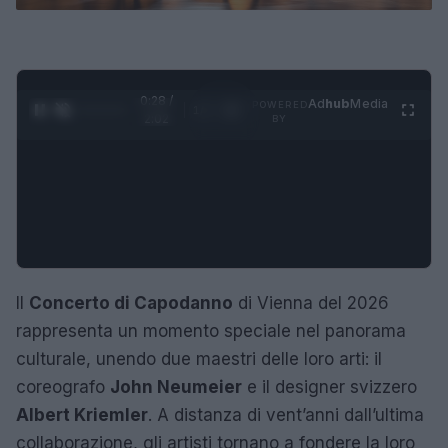
0:29 /
Ad
hub
Media
POWERED
1
/
4
2:02
BY
Il
Concerto di Capodanno
di Vienna del 2026
rappresenta un momento speciale nel panorama
culturale, unendo due maestri delle loro arti: il
coreografo
John Neumeier
e il designer svizzero
Albert Kriemler
. A distanza di vent’anni dall’ultima
collaborazione, gli artisti tornano a fondere la loro