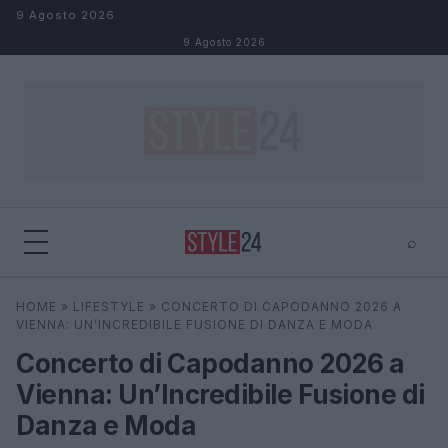
Salta al contenuto
9 Agosto 2026
9 Agosto 2026
⌕
×
⌕
HOME
»
LIFESTYLE
»
CONCERTO DI CAPODANNO 2026 A
Cerca
VIENNA: UN’INCREDIBILE FUSIONE DI DANZA E MODA
Concerto di Capodanno 2026 a
Vienna: Un’Incredibile Fusione di
Danza e Moda