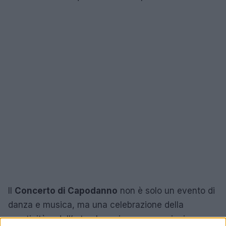
Il
Concerto di Capodanno
non è solo un evento di
danza e musica, ma una celebrazione della
creatività e dell’arte che unisce generazioni e