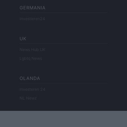
GERMANIA
Investieren24
UK
News Hub UK
Lgbtq News
OLANDA
Investeren 24
NL Newz