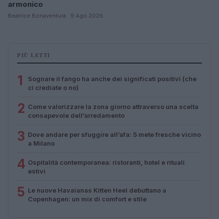
armonico
Beatrice Bonaventura · 9 Ago 2026
PIÙ LETTI
1
Sognare il fango ha anche dei significati positivi (che
ci crediate o no)
2
Come valorizzare la zona giorno attraverso una scelta
consapevole dell’arredamento
3
Dove andare per sfuggire all’afa: 5 mete fresche vicino
a Milano
4
Ospitalità contemporanea: ristoranti, hotel e rituali
estivi
5
Le nuove Havaianas Kitten Heel debuttano a
Copenhagen: un mix di comfort e stile