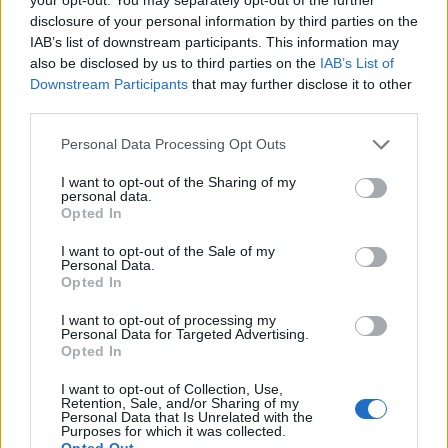
disclosure of your personal information by third parties on the
IAB’s list of downstream participants. This information may
also be disclosed by us to third parties on the
IAB’s List of
Downstream Participants
that may further disclose it to other
third parties.
Please note that this website/app uses one or more Google
Personal Data Processing Opt Outs
services and may gather and store information including but
not limited to your visit or usage behaviour. You may click to
I want to opt-out of the Sharing of my
personal data.
grant or deny consent to Google and its third-party tags to
Opted In
use your data for below specified purposes in below Google
consent section.
I want to opt-out of the Sale of my
Personal Data.
Opted In
I want to opt-out of processing my
Continua a leggere
Personal Data for Targeted Advertising.
Opted In
LIFESTYLE
I want to opt-out of Collection, Use,
Retention, Sale, and/or Sharing of my
Personal Data that Is Unrelated with the
Purposes for which it was collected.
Opted Out