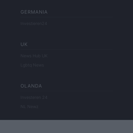
GERMANIA
Investieren24
UK
News Hub UK
Lgbtq News
OLANDA
Investeren 24
NL Newz