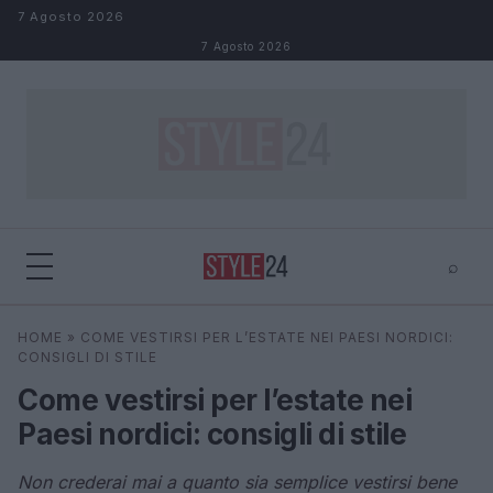
Salta al contenuto
7 Agosto 2026
7 Agosto 2026
⌕
×
⌕
HOME
»
COME VESTIRSI PER L’ESTATE NEI PAESI NORDICI:
Cerca
CONSIGLI DI STILE
Come vestirsi per l’estate nei
Paesi nordici: consigli di stile
Non crederai mai a quanto sia semplice vestirsi bene