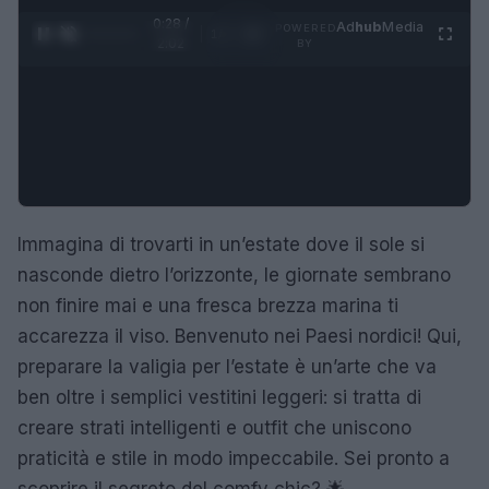
0:29 /
Ad
hub
Media
POWERED
1
/
4
2:02
BY
Immagina di trovarti in un’estate dove il sole si
nasconde dietro l’orizzonte, le giornate sembrano
non finire mai e una fresca brezza marina ti
accarezza il viso. Benvenuto nei Paesi nordici! Qui,
preparare la valigia per l’estate è un’arte che va
ben oltre i semplici vestitini leggeri: si tratta di
creare strati intelligenti e outfit che uniscono
praticità e stile in modo impeccabile. Sei pronto a
scoprire il segreto del comfy chic? 🌟