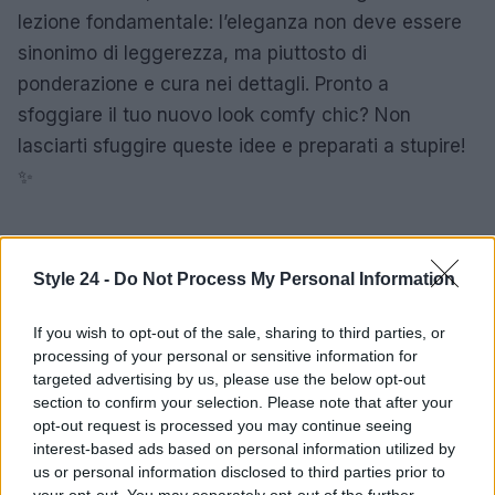
lezione fondamentale: l’eleganza non deve essere
sinonimo di leggerezza, ma piuttosto di
ponderazione e cura nei dettagli. Pronto a
sfoggiare il tuo nuovo look comfy chic? Non
lasciarti sfuggire queste idee e preparati a stupire!
✨
AUTORE
Style 24 -
Do Not Process My Personal Information
Staff
If you wish to opt-out of the sale, sharing to third parties, or
processing of your personal or sensitive information for
targeted advertising by us, please use the below opt-out
section to confirm your selection. Please note that after your
opt-out request is processed you may continue seeing
interest-based ads based on personal information utilized by
us or personal information disclosed to third parties prior to
your opt-out. You may separately opt-out of the further