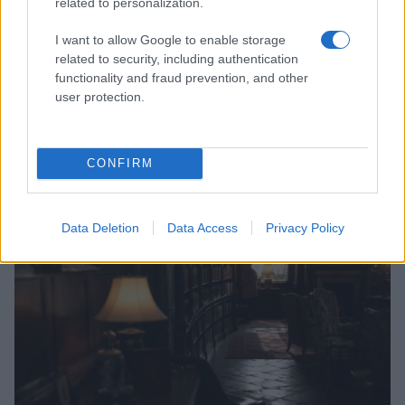
related to personalization.
I want to allow Google to enable storage
related to security, including authentication
functionality and fraud prevention, and other
user protection.
Milano ospita una mostra sul contrasto tra ideale e
reale nell’arte rinascimentale
Camilla Fiore · 7 Ago 2026
CONFIRM
PEOPLE
Data Deletion
Data Access
Privacy Policy