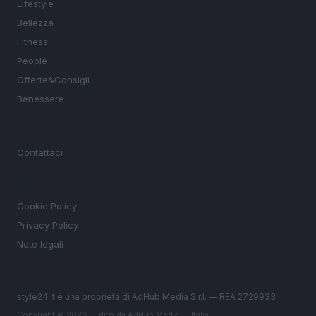
Lifestyle
Bellezza
Fitness
People
Offerte&Consigli
Benessere
MAGAZINE
Contattaci
LEGALE
Cookie Policy
Privacy Policy
Note legali
style24.it è una proprietà di AdHub Media S.r.l. — REA 2729933
Copyright © 2026 · Edito da AdHub Media — Italia