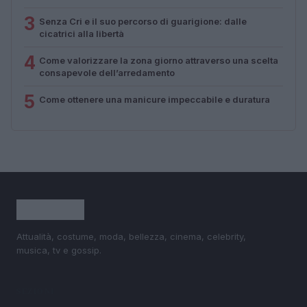
3
Senza Cri e il suo percorso di guarigione: dalle
cicatrici alla libertà
4
Come valorizzare la zona giorno attraverso una scelta
consapevole dell’arredamento
5
Come ottenere una manicure impeccabile e duratura
Attualità, costume, moda, bellezza, cinema, celebrity,
musica, tv e gossip.
SEZIONI