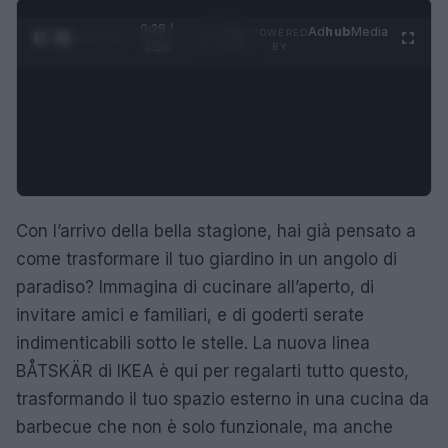
0:29 /
Ad
hub
Media
POWERED
1
/
4
3:16
BY
Con l’arrivo della bella stagione, hai già pensato a
come trasformare il tuo giardino in un angolo di
paradiso? Immagina di cucinare all’aperto, di
invitare amici e familiari, e di goderti serate
indimenticabili sotto le stelle. La nuova linea
BÅTSKÄR di IKEA è qui per regalarti tutto questo,
trasformando il tuo spazio esterno in una cucina da
barbecue che non è solo funzionale, ma anche