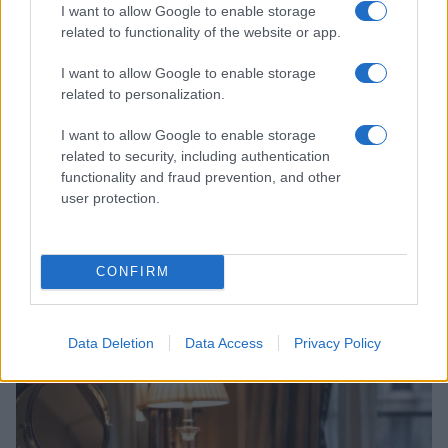
I want to allow Google to enable storage
related to functionality of the website or app.
I want to allow Google to enable storage
related to personalization.
I want to allow Google to enable storage
related to security, including authentication
functionality and fraud prevention, and other
Fare il bagno dopo pranzo: quando è sicuro e quando
user protection.
no
Camilla Fiore · 10 Ago 2026
CONFIRM
Brooklyn Beckham e la ricetta controversa con
ALIMENTAZIONE
l’acqua di mare
Beatrice Bonaventura · 10 Ago 2026
Data Deletion
Data Access
Privacy Policy
BELLEZZA