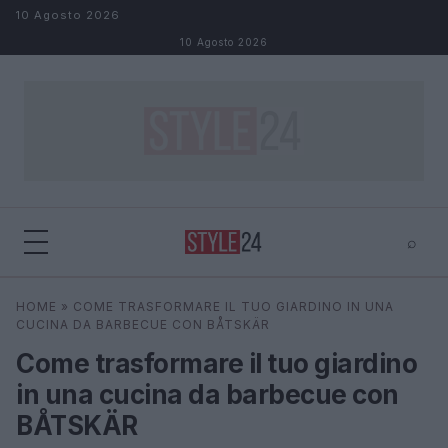
Salta al contenuto
10 Agosto 2026
10 Agosto 2026
⌕
×
⌕
HOME
»
COME TRASFORMARE IL TUO GIARDINO IN UNA
Cerca
CUCINA DA BARBECUE CON BÅTSKÄR
Come trasformare il tuo giardino
in una cucina da barbecue con
BÅTSKÄR