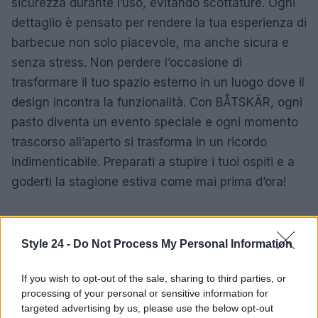
sicurezza durante l’uso, evitando scottature. Ogni
dettaglio è pensato per rendere la tua esperienza di
barbecue non solo piacevole, ma anche sicura e
senza stress. Non perdere l’occasione di
trasformare il tuo spazio esterno in un luogo dove il
design incontra la funzionalità. Con BÅTSKÄR, ogni
pasto diventa un evento speciale e ogni momento
trascorso all’aperto si trasforma in un ricordo
indimenticabile. Preparati a stupire i tuoi ospiti e a
goderti la stagione estiva come mai prima d’ora!
Style 24 -
Do Not Process My Personal Information
If you wish to opt-out of the sale, sharing to third parties, or
processing of your personal or sensitive information for
targeted advertising by us, please use the below opt-out