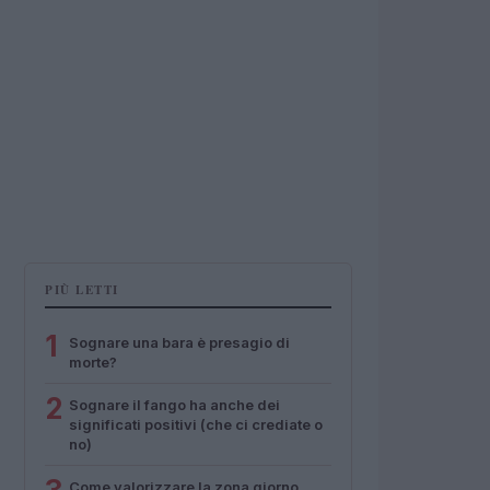
PIÙ LETTI
1
Sognare una bara è presagio di
morte?
2
Sognare il fango ha anche dei
significati positivi (che ci crediate o
no)
Come valorizzare la zona giorno