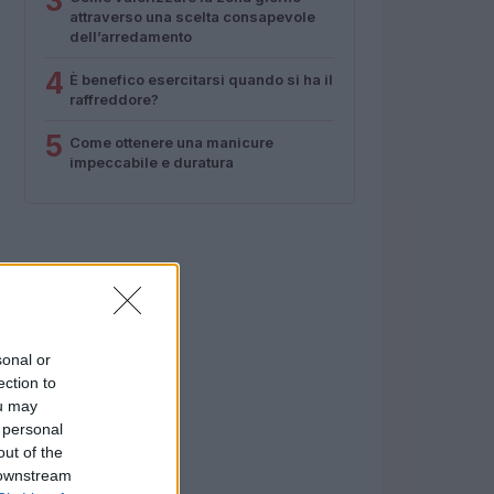
3
attraverso una scelta consapevole
dell’arredamento
4
È benefico esercitarsi quando si ha il
raffreddore?
5
Come ottenere una manicure
impeccabile e duratura
sonal or
ection to
ou may
 personal
out of the
 downstream