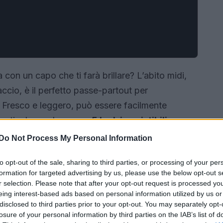
 con un capo che ti farà brillare? L’abito midi,
ccio, è il perfetto passe-partout per
Fresco e leggero, può essere facilmente
o articolo, esploreremo
5 look irresistibili
per
re al top anche durante il rientro in città!
Do Not Process My Personal Information
to opt-out of the sale, sharing to third parties, or processing of your per
formation for targeted advertising by us, please use the below opt-out s
r selection. Please note that after your opt-out request is processed y
eing interest-based ads based on personal information utilized by us or
disclosed to third parties prior to your opt-out. You may separately opt-
losure of your personal information by third parties on the IAB’s list of