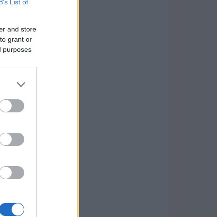
B’s List of
er and store
to grant or
ed purposes