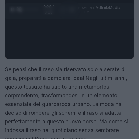
0:29 /
Ad
hub
Media
POWERED
1
/
4
3:16
BY
Se pensi che il raso sia riservato solo a serate di
gala, preparati a cambiare idea! Negli ultimi anni,
questo tessuto ha subito una metamorfosi
sorprendente, trasformandosi in un elemento
essenziale del guardaroba urbano. La moda ha
deciso di rompere gli schemi e il raso si adatta
perfettamente a questo nuovo corso. Ma come si
indossa il raso nel quotidiano senza sembrare
eccessive? Scopriamolo insieme!