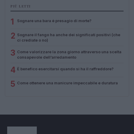
PIÙ LETTI
1
Sognare una bara è presagio di morte?
2
Sognare il fango ha anche dei significati positivi (che
ci crediate o no)
3
Come valorizzare la zona giorno attraverso una scelta
consapevole dell’arredamento
4
È benefico esercitarsi quando si ha il raffreddore?
5
Come ottenere una manicure impeccabile e duratura