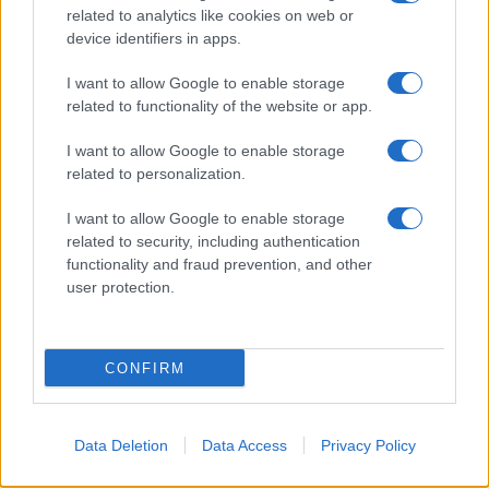
related to analytics like cookies on web or
device identifiers in apps.
6 agosto 1945: il bombardamento atomico di
I want to allow Google to enable storage
Hiroshima e Nagasaki
related to functionality of the website or app.
Beatrice Bonaventura · 6 Ago 2026
I want to allow Google to enable storage
LIFESTYLE
related to personalization.
I want to allow Google to enable storage
related to security, including authentication
functionality and fraud prevention, and other
user protection.
CONFIRM
Data Deletion
Data Access
Privacy Policy
Come abbinare i pantaloni Capri con le kitten heels:
consigli e ispirazioni