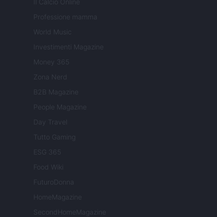
Il Calcio Online
Professione mamma
World Music
Investimenti Magazine
Money 365
Zona Nerd
B2B Magazine
People Magazine
Day Travel
Tutto Gaming
ESG 365
Food Wiki
FuturoDonna
HomeMagazine
SecondHomeMagazine