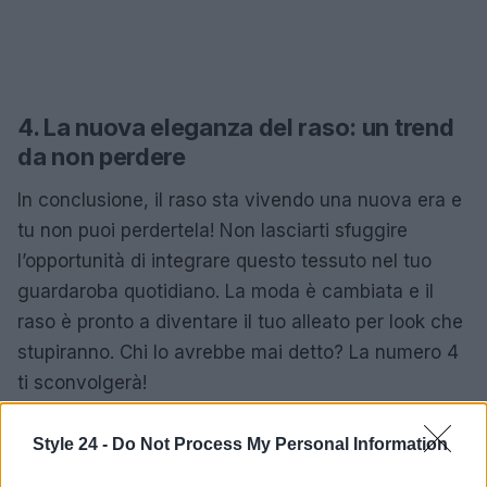
4. La nuova eleganza del raso: un trend
da non perdere
In conclusione, il raso sta vivendo una nuova era e
tu non puoi perdertela! Non lasciarti sfuggire
l’opportunità di integrare questo tessuto nel tuo
guardaroba quotidiano. La moda è cambiata e il
raso è pronto a diventare il tuo alleato per look che
stupiranno. Chi lo avrebbe mai detto? La numero 4
ti sconvolgerà!
Condividi questo articolo con i tuoi amici e scopri
Style 24 -
Do Not Process My Personal Information
insieme a loro come trasformare il raso in un must-