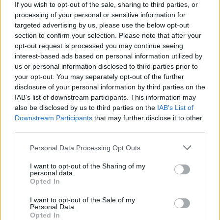
have per ogni occasione! ✨🔥
If you wish to opt-out of the sale, sharing to third parties, or
processing of your personal or sensitive information for
targeted advertising by us, please use the below opt-out
section to confirm your selection. Please note that after your
AUTORE
opt-out request is processed you may continue seeing
Staff
interest-based ads based on personal information utilized by
us or personal information disclosed to third parties prior to
your opt-out. You may separately opt-out of the further
disclosure of your personal information by third parties on the
IAB’s list of downstream participants. This information may
also be disclosed by us to third parties on the
IAB’s List of
Downstream Participants
that may further disclose it to other
third parties.
Please note that this website/app uses one or more Google
Personal Data Processing Opt Outs
services and may gather and store information including but
not limited to your visit or usage behaviour. You may click to
I want to opt-out of the Sharing of my
personal data.
grant or deny consent to Google and its third-party tags to
Opted In
use your data for below specified purposes in below Google
consent section.
I want to opt-out of the Sale of my
Personal Data.
Opted In