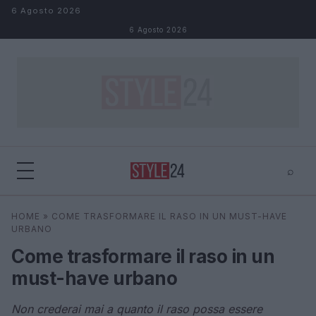
Salta al contenuto
6 Agosto 2026
6 Agosto 2026
⌕
×
⌕
HOME
»
COME TRASFORMARE IL RASO IN UN MUST-HAVE
Cerca
URBANO
Come trasformare il raso in un
must-have urbano
Non crederai mai a quanto il raso possa essere