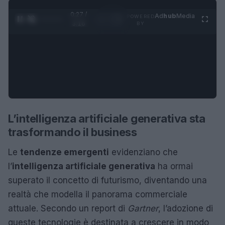
0:28 /
Ad
hub
Media
POWERED
1
/
4
3:16
BY
L’intelligenza artificiale generativa sta
trasformando il business
Le
tendenze emergenti
evidenziano che
l’
intelligenza artificiale generativa
ha ormai
superato il concetto di futurismo, diventando una
realtà che modella il panorama commerciale
attuale. Secondo un report di
Gartner
, l’adozione di
queste tecnologie è destinata a crescere in modo