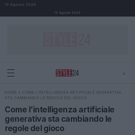
Salta al contenuto
10 Agosto 2026
10 Agosto 2026
⌕
×
⌕
HOME
»
COME L’INTELLIGENZA ARTIFICIALE GENERATIVA
Cerca
STA CAMBIANDO LE REGOLE DEL GIOCO
Come l’intelligenza artificiale
generativa sta cambiando le
regole del gioco