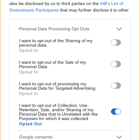
also be disclosed by us to third parties on the
IAB’s List of
Downstream Participants
that may further disclose it to other
third parties.
Makeup timeless effetto diva: base luminosa step-by-
Please note that this website/app uses one or more Google
Personal Data Processing Opt Outs
step
services and may gather and store information including but
Camilla Fiore · 10 Ago 2026
not limited to your visit or usage behaviour. You may click to
I want to opt-out of the Sharing of my
personal data.
grant or deny consent to Google and its third-party tags to
Opted In
use your data for below specified purposes in below Google
PEOPLE
consent section.
I want to opt-out of the Sale of my
Personal Data.
Opted In
I want to opt-out of processing my
Personal Data for Targeted Advertising.
Opted In
I want to opt-out of Collection, Use,
Retention, Sale, and/or Sharing of my
Personal Data that Is Unrelated with the
Purposes for which it was collected.
Opted Out
Google consents