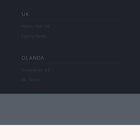
UK
News Hub UK
Lgbtq News
OLANDA
Investeren 24
NL Newz