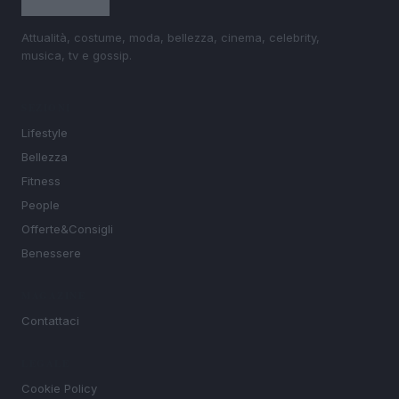
Attualità, costume, moda, bellezza, cinema, celebrity,
musica, tv e gossip.
SEZIONI
Lifestyle
Bellezza
Fitness
People
Offerte&Consigli
Benessere
MAGAZINE
Contattaci
LEGALE
Cookie Policy