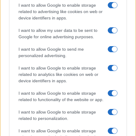
I want to allow Google to enable storage
related to advertising like cookies on web or
device identifiers in apps.
Olio d’oliva al mattino: funziona davvero? Scopriamo i
fatti
I want to allow my user data to be sent to
Beatrice Bonaventura · 10 Ago 2026
Google for online advertising purposes.
BENESSERE
I want to allow Google to send me
personalized advertising.
I want to allow Google to enable storage
related to analytics like cookies on web or
device identifiers in apps.
I want to allow Google to enable storage
related to functionality of the website or app.
I want to allow Google to enable storage
related to personalization.
Come difendersi dalle zanzare: consigli pratici per
I want to allow Google to enable storage