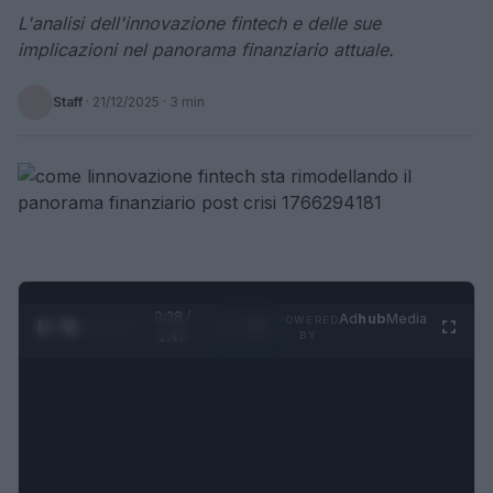
L'analisi dell'innovazione fintech e delle sue
implicazioni nel panorama finanziario attuale.
Staff
·
21/12/2025
· 3 min
0:28 /
Ad
hub
Media
POWERED
1
/
4
1:47
BY