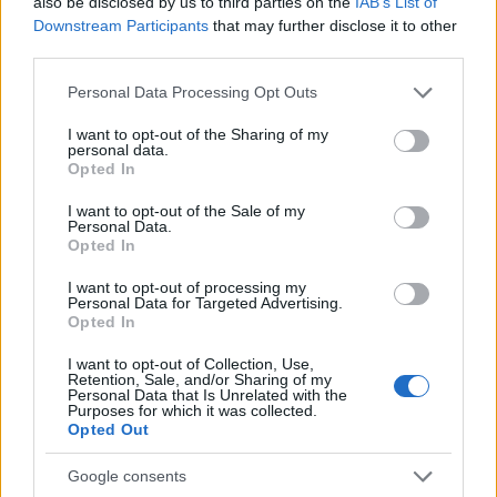
also be disclosed by us to third parties on the
IAB’s List of
Downstream Participants
that may further disclose it to other
third parties.
Please note that this website/app uses one or more Google
Personal Data Processing Opt Outs
services and may gather and store information including but
not limited to your visit or usage behaviour. You may click to
I want to opt-out of the Sharing of my
personal data.
grant or deny consent to Google and its third-party tags to
Opted In
use your data for below specified purposes in below Google
Continua a leggere
consent section.
I want to opt-out of the Sale of my
Personal Data.
Opted In
BENESSERE
I want to opt-out of processing my
Personal Data for Targeted Advertising.
Opted In
I want to opt-out of Collection, Use,
Retention, Sale, and/or Sharing of my
Personal Data that Is Unrelated with the
Purposes for which it was collected.
Opted Out
Google consents