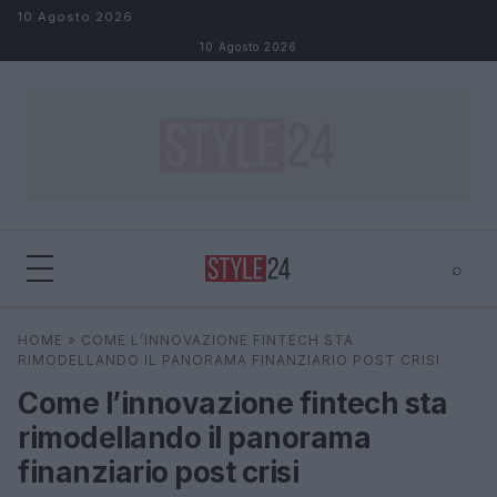
Salta al contenuto
10 Agosto 2026
10 Agosto 2026
⌕
×
⌕
HOME
»
COME L’INNOVAZIONE FINTECH STA
Cerca
RIMODELLANDO IL PANORAMA FINANZIARIO POST CRISI
Come l’innovazione fintech sta
rimodellando il panorama
finanziario post crisi