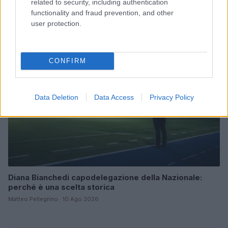
un’estate serena
related to security, including authentication
functionality and fraud prevention, and other
Matteo Pellegrino · 10 Ago 2026
user protection.
FITNESS
CONFIRM
Data Deletion
Data Access
Privacy Policy
Diana Bianchedi capodelegazione della Nazionale:
perché è una scelta storica
Matteo Pellegrino · 10 Ago 2026