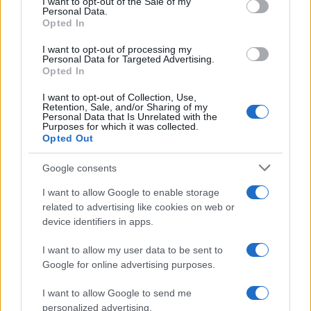
I want to opt-out of the Sale of my
Personal Data.
posizionarsi come leader nel loro settore,
Opted In
approfittando delle opportunità economiche che la
I want to opt-out of processing my
sostenibilità offre.
Personal Data for Targeted Advertising.
Opted In
I want to opt-out of Collection, Use,
Retention, Sale, and/or Sharing of my
AUTORE
Personal Data that Is Unrelated with the
Purposes for which it was collected.
Staff
Opted Out
Google consents
I want to allow Google to enable storage
related to advertising like cookies on web or
device identifiers in apps.
I want to allow my user data to be sent to
Google for online advertising purposes.
I want to allow Google to send me
personalized advertising.