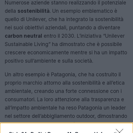
Numerose aziende stanno realizzando il potenziale
della
sostenibilità
. Un esempio emblematico è
quello di Unilever, che ha integrato la sostenibilità
nei suoi obiettivi aziendali, puntando a diventare
carbon neutral
entro il 2030. L’iniziativa “Unilever
Sustainable Living” ha dimostrato che è possibile
crescere economicamente mentre si ha un impatto
positivo sull’ambiente e sulla società.
Un altro esempio è Patagonia, che ha costruito il
proprio marchio attorno alla sostenibilità e all’etica
ambientale, creando una forte connessione con i
consumatori. La loro attenzione alla trasparenza e
all’impatto ambientale ha reso Patagonia un leader
nel settore dell’abbigliamento outdoor, dimostrando
che le pratiche di sostenibilità possono tradursi in
successo commerciale.