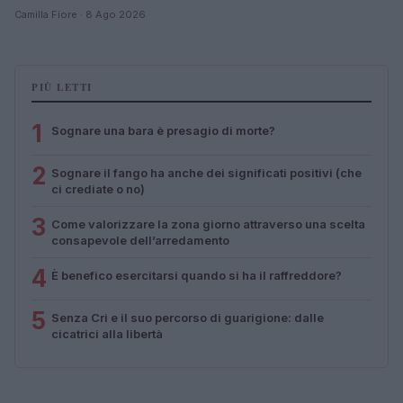
Camilla Fiore · 8 Ago 2026
PIÙ LETTI
1
Sognare una bara è presagio di morte?
2
Sognare il fango ha anche dei significati positivi (che
ci crediate o no)
3
Come valorizzare la zona giorno attraverso una scelta
consapevole dell’arredamento
4
È benefico esercitarsi quando si ha il raffreddore?
5
Senza Cri e il suo percorso di guarigione: dalle
cicatrici alla libertà