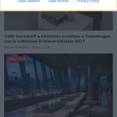
Data Deletion
Data Access
Privacy Policy
Galib Gassanoff e Institution trionfano a Copenhagen
con la collezione Primavera/Estate 2027
Matteo Pellegrino · 8 Ago 2026
BELLEZZA