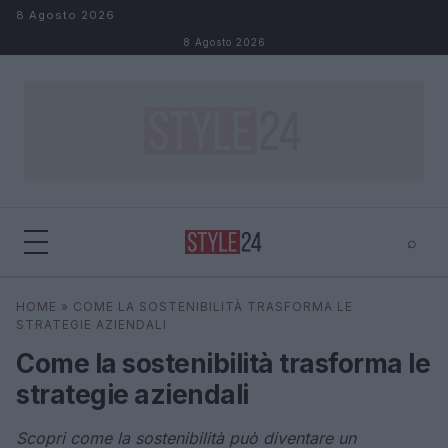
Salta al contenuto
8 Agosto 2026
8 Agosto 2026
⌕
×
⌕
HOME
»
COME LA SOSTENIBILITÀ TRASFORMA LE
Cerca
STRATEGIE AZIENDALI
Come la sostenibilità trasforma le
strategie aziendali
Scopri come la sostenibilità può diventare un