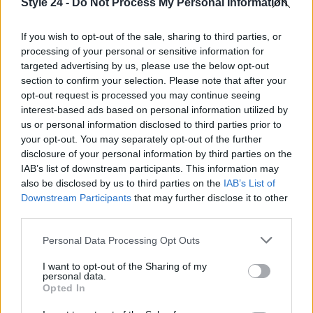
Style 24 -
Do Not Process My Personal Information
Roadmap per il futuro
If you wish to opt-out of the sale, sharing to third parties, or
processing of your personal or sensitive information for
Per le aziende che desiderano rimanere
targeted advertising by us, please use the below opt-out
section to confirm your selection. Please note that after your
competitive nel mercato globale, è fondamentale
opt-out request is processed you may continue seeing
sviluppare una chiara roadmap per la
sostenibilità
.
interest-based ads based on personal information utilized by
Ciò implica non solo l’implementazione di pratiche
us or personal information disclosed to third parties prior to
your opt-out. You may separately opt-out of the further
sostenibili, ma anche l’integrazione di questi
disclosure of your personal information by third parties on the
principi nelle strategie aziendali a lungo termine. Le
IAB’s list of downstream participants. This information may
aziende devono essere pronte a innovare e ad
also be disclosed by us to third parties on the
IAB’s List of
Downstream Participants
that may further disclose it to other
adattarsi alle nuove sfide, mantenendo un
third parties.
approccio proattivo verso la sostenibilità.
Please note that this website/app uses one or more Google
Personal Data Processing Opt Outs
La sostenibilità è un business case che le aziende
services and may gather and store information including but
not limited to your visit or usage behaviour. You may click to
I want to opt-out of the Sharing of my
devono affrontare con serietà. Le aziende che
personal data.
grant or deny consent to Google and its third-party tags to
Opted In
abbracciano questa visione possono non solo
use your data for below specified purposes in below Google
contribuire a un pianeta più sano, ma anche
consent section.