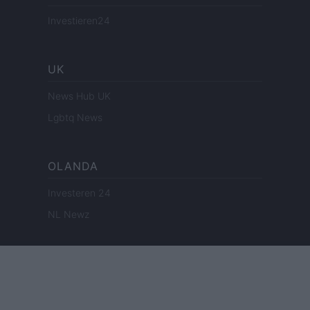
Investieren24
UK
News Hub UK
Lgbtq News
OLANDA
Investeren 24
NL Newz