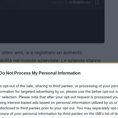
Ad
hub
Media
POWERED BY
 ultimi anni, si è registrato un aumento
enibilità nel mondo aziendale. Le aziende stanno
e sostenibili
rappresenta non solo una
Do Not Process My Personal Information
 vincente per il futuro. Con l’aumento della
olatori, il concetto di
carbon neutral
e la
to opt-out of the sale, sharing to third parties, or processing of your per
formation for targeted advertising by us, please use the below opt-out s
ono diventati aspetti fondamentali.
r selection. Please note that after your opt-out request is processed y
eing interest-based ads based on personal information utilized by us or
disclosed to third parties prior to your opt-out. You may separately opt-
losure of your personal information by third parties on the IAB’s list of