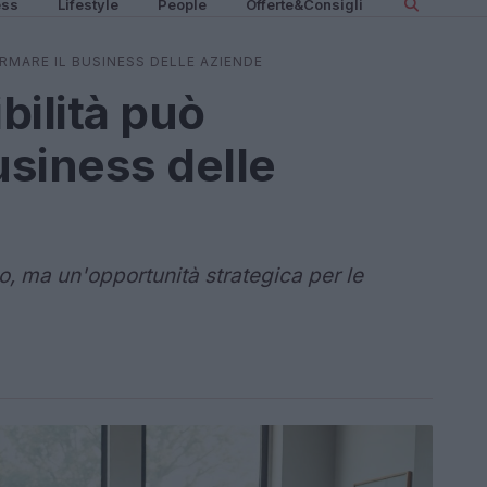
ess
Lifestyle
People
Offerte&Consigli
RMARE IL BUSINESS DELLE AZIENDE
bilità può
usiness delle
go, ma un'opportunità strategica per le