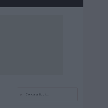
⌕
Cerca