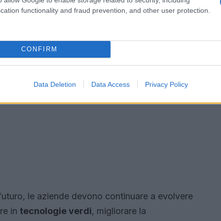
cation functionality and fraud prevention, and other user protection.
CONFIRM
Data Deletion
Data Access
Privacy Policy
uturo, le aziende devono continuare a evolvere
ire in
tecnologie verdi
, migliorare la