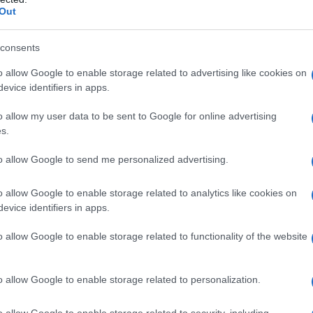
ign
riescono a diminuire i rifiuti e ottimizzare le
Out
più efficiente.
consents
r attuare queste strategie, è essenziale iniziare
o allow Google to enable storage related to advertising like cookies on
ta dei prodotti (
LCA
). Questo strumento
evice identifiers in apps.
 possibile ridurre l’impatto ambientale e
o allow my user data to be sent to Google for online advertising
de dovrebbero fissare obiettivi chiari e misurabili,
s.
 per garantire un miglioramento continuo.
to allow Google to send me personalized advertising.
ziende stanno già tracciando la strada verso un
o allow Google to enable storage related to analytics like cookies on
er
ha implementato con successo strategie di
evice identifiers in apps.
iva riduzione delle
emissioni di carbonio
e a un
o allow Google to enable storage related to functionality of the website
. Allo stesso modo,
Patagonia
ha dimostrato
ssa tradursi in una maggiore
fedeltà dei clienti
e
o allow Google to enable storage related to personalization.
o allow Google to enable storage related to security, including