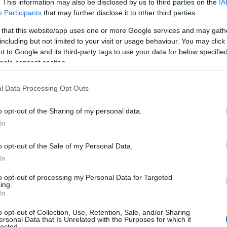
. This information may also be disclosed by us to third parties on the
IA
Participants
that may further disclose it to other third parties.
 that this website/app uses one or more Google services and may gath
including but not limited to your visit or usage behaviour. You may click 
 to Google and its third-party tags to use your data for below specifi
ogle consent section.
l Data Processing Opt Outs
o opt-out of the Sharing of my personal data.
In
o opt-out of the Sale of my Personal Data.
In
iche:
L’adozione di pratiche sostenibili offre
to opt-out of processing my Personal Data for Targeted
ziende leader hanno compreso che integrare la
ing.
In
ness permette di ridurre i costi operativi,
o opt-out of Collection, Use, Retention, Sale, and/or Sharing
ve opportunità di mercato. Ad esempio, le
ersonal Data that Is Unrelated with the Purposes for which it
lected.