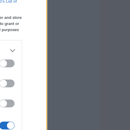
B’s List of
er and store
to grant or
ed purposes