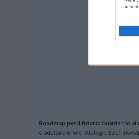
authenti
Roadmap per il futuro:
Guardando al f
e adattare le loro strategie
ESG
. Invest