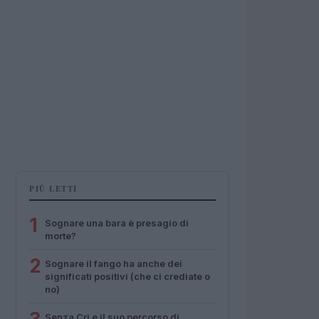
PIÙ LETTI
1
Sognare una bara è presagio di
morte?
2
Sognare il fango ha anche dei
significati positivi (che ci crediate o
no)
Senza Cri e il suo percorso di