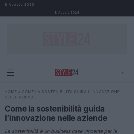
Salta al contenuto
8 Agosto 2026
8 Agosto 2026
⌕
×
⌕
HOME
»
COME LA SOSTENIBILITÀ GUIDA L’INNOVAZIONE
Cerca
NELLE AZIENDE
Come la sostenibilità guida
l’innovazione nelle aziende
La sostenibilità è un business case vincente per le