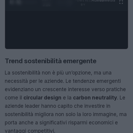
Ad
hub
Media
POWERED
1
/
4
3:16
BY
Trend sostenibilità emergente
La sostenibilità non è più un’opzione, ma una
necessità per le aziende. Le tendenze emergenti
evidenziano un crescente interesse verso pratiche
come il
circular design
e la
carbon neutrality
. Le
aziende leader hanno capito che investire in
sostenibilità migliora non solo la loro immagine, ma
porta anche a significativi risparmi economici e
vantaggi competitivi.