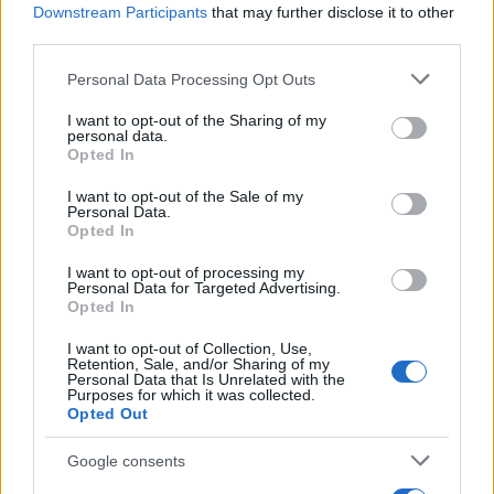
Downstream Participants
that may further disclose it to other
third parties.
Smartband o smartwatch: come scegliere il fitness
Please note that this website/app uses one or more Google
tracker giusto
Personal Data Processing Opt Outs
services and may gather and store information including but
Camilla Fiore · 8 Ago 2026
not limited to your visit or usage behaviour. You may click to
I want to opt-out of the Sharing of my
personal data.
grant or deny consent to Google and its third-party tags to
Opted In
FITNESS
use your data for below specified purposes in below Google
consent section.
I want to opt-out of the Sale of my
Personal Data.
Opted In
I want to opt-out of processing my
Personal Data for Targeted Advertising.
Opted In
I want to opt-out of Collection, Use,
Retention, Sale, and/or Sharing of my
Personal Data that Is Unrelated with the
Purposes for which it was collected.
Opted Out
Allenamento in spiaggia: sequenze a corpo libero
Google consents
efficaci