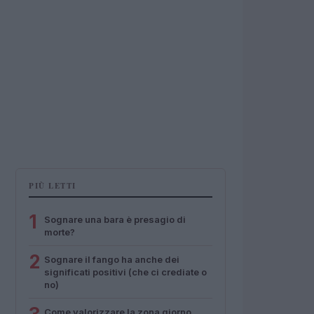
PIÙ LETTI
1
Sognare una bara è presagio di
morte?
2
Sognare il fango ha anche dei
significati positivi (che ci crediate o
no)
Come valorizzare la zona giorno