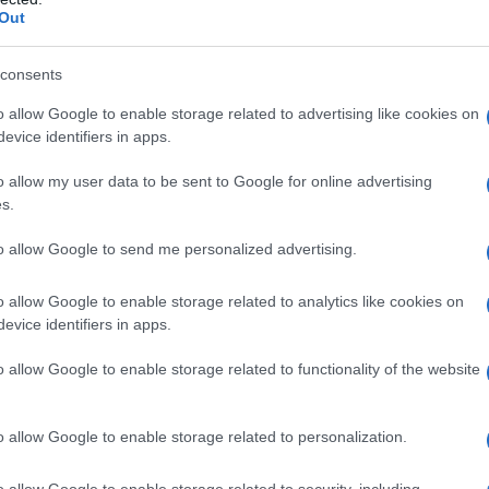
Out
ci atti di
consapevolezza
durante il caffè del
 Anche attività quotidiane come lavare i piatti o
consents
ti di meditazione.
Thich Nhat Hanh
, noto
o allow Google to enable storage related to advertising like cookies on
 diventa sacra se svolta con
attenzione
.
evice identifiers in apps.
o allow my user data to be sent to Google for online advertising
coprire i rituali quotidiani
s.
ono apparire banali, ma che, se eseguiti con
to allow Google to send me personalized advertising.
i in rituali significativi. Creare una routine che
o allow Google to enable storage related to analytics like cookies on
 a vivere un’esistenza più ricca e
evice identifiers in apps.
que minuti al mattino per riflettere sulle
o allow Google to enable storage related to functionality of the website
enzare positivamente l’intera giornata.
o allow Google to enable storage related to personalization.
 un invito alla contemplazione
o allow Google to enable storage related to security, including