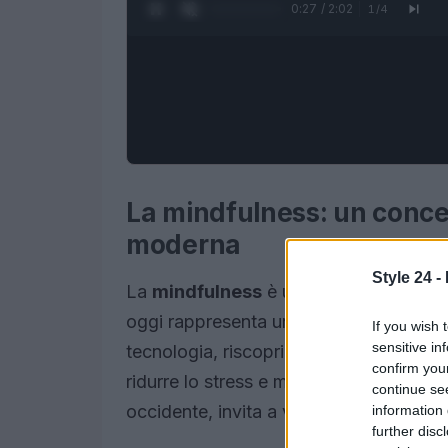
0:28 / 2:02
1
/
4
La mindfulness: un concet
moderna
Style 24 -
La
mindfulness
è una pratica le cui r
oggi rappresenta un fenomeno globale.
If you wish 
sensitive in
tecnologia, riscoprire l’arte della cons
confirm you
ridurre lo stress e migliorare il benesse
continue se
occidente, invita a vivere nel presente
information 
further disc