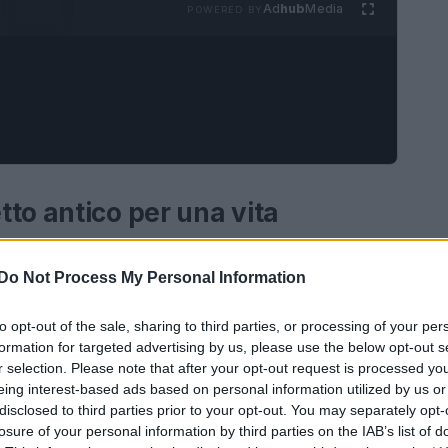
Ad
hub
Media
POWERED BY
to antico per una vita
Do Not Process My Personal Information
adici affondano nella tradizione buddista, ma che
 In un mondo caratterizzato da frenesia e
to opt-out of the sale, sharing to third parties, or processing of your per
formation for targeted advertising by us, please use the below opt-out s
apevolezza si rivela un rimedio efficace per
r selection. Please note that after your opt-out request is processed y
re.
Jon Kabat-Zinn
, pioniere della mindfulness in
eing interest-based ads based on personal information utilized by us or
, apprezzando ogni istante della vita quotidiana.
disclosed to third parties prior to your opt-out. You may separately opt-
losure of your personal information by third parties on the IAB’s list of