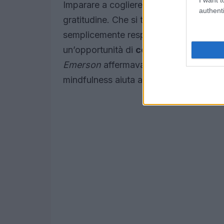
Imparare a cogliere la bellezza nel pre
authenti
gratitudine. Che si tratti di osservare u
semplicemente respirare profondamente
un’opportunità di
connessione
con se 
Emerson
affermava che la bellezza è il 
mindfulness aiuta a rivelare questa bell