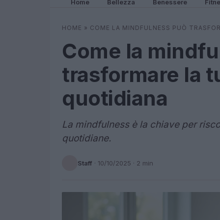
Home
Bellezza
Benessere
Fitn
HOME
»
COME LA MINDFULNESS PUÒ TRASFOR
Come la mindfu
trasformare la t
quotidiana
La mindfulness è la chiave per risco
quotidiane.
Staff
·
10/10/2025
· 2 min