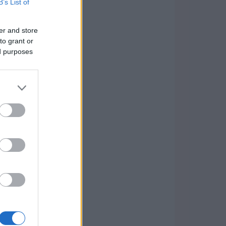
B’s List of
er and store
to grant or
ed purposes