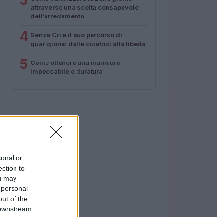
3
attraverso una scelta consapevole
dell’arredamento
4
Senza Cri e il suo percorso di
guarigione: dalle cicatrici alla libertà
5
Come ottenere una manicure
impeccabile e duratura
sonal or
ection to
ou may
 personal
out of the
 downstream