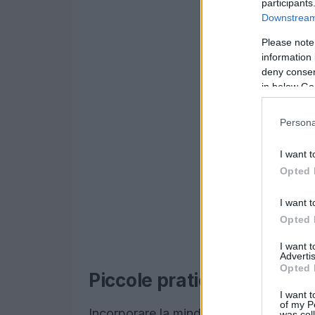
participants
Downstream 
Please note
information 
deny consent
in below Go
Persona
I want t
Opted 
I want t
Opted 
I want 
Advertis
Opted 
Piccole pratiche per gra
I want t
of my P
Incorporare la mindfulness nella vita q
was col