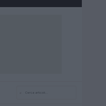
⌕
Cerca