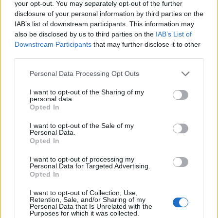
your opt-out. You may separately opt-out of the further
disclosure of your personal information by third parties on the
IAB’s list of downstream participants. This information may
also be disclosed by us to third parties on the
IAB’s List of
Downstream Participants
that may further disclose it to other
third parties.
Please note that this website/app uses one or more Google
Personal Data Processing Opt Outs
services and may gather and store information including but
not limited to your visit or usage behaviour. You may click to
I want to opt-out of the Sharing of my
personal data.
grant or deny consent to Google and its third-party tags to
Opted In
use your data for below specified purposes in below Google
consent section.
I want to opt-out of the Sale of my
Personal Data.
Opted In
Continua a leggere
I want to opt-out of processing my
Personal Data for Targeted Advertising.
Opted In
LIFESTYLE
I want to opt-out of Collection, Use,
Retention, Sale, and/or Sharing of my
Personal Data that Is Unrelated with the
Purposes for which it was collected.