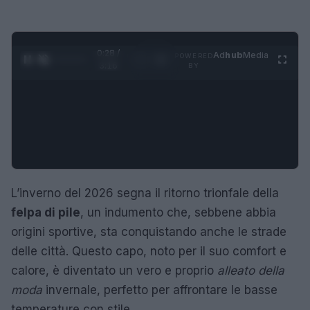
0:29 /
Ad
hub
Media
POWERED
1
/
4
3:16
BY
L’inverno del 2026 segna il ritorno trionfale della
felpa di pile
, un indumento che, sebbene abbia
origini sportive, sta conquistando anche le strade
delle città. Questo capo, noto per il suo comfort e
calore, è diventato un vero e proprio
alleato della
moda
invernale, perfetto per affrontare le basse
temperature con stile.