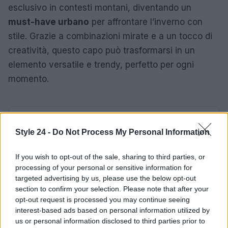
esclusivo in contesti montani, diventando un
must-have urbano
per affrontare l’inverno con
stile. Grazie a combinazioni mirate e a un tocco di
creatività, questo capo può trasformarsi in un
elemento versatile e trendy, perfetto per ogni
momento.
AUTORE
Staff
Style 24 -
Do Not Process My Personal Information
If you wish to opt-out of the sale, sharing to third parties, or
processing of your personal or sensitive information for
targeted advertising by us, please use the below opt-out
section to confirm your selection. Please note that after your
opt-out request is processed you may continue seeing
interest-based ads based on personal information utilized by
us or personal information disclosed to third parties prior to