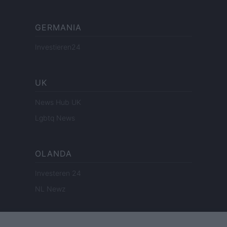
GERMANIA
Investieren24
UK
News Hub UK
Lgbtq News
OLANDA
Investeren 24
NL Newz