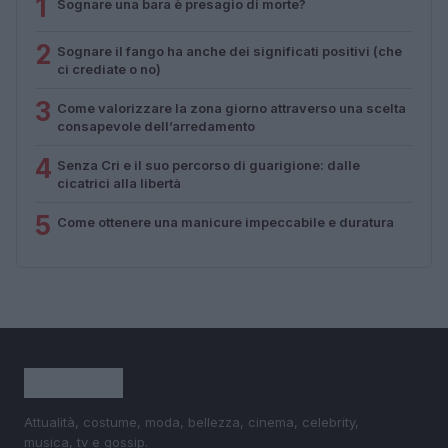
1
Sognare una bara è presagio di morte?
2
Sognare il fango ha anche dei significati positivi (che
ci crediate o no)
3
Come valorizzare la zona giorno attraverso una scelta
consapevole dell’arredamento
4
Senza Cri e il suo percorso di guarigione: dalle
cicatrici alla libertà
5
Come ottenere una manicure impeccabile e duratura
Attualità, costume, moda, bellezza, cinema, celebrity,
musica, tv e gossip.