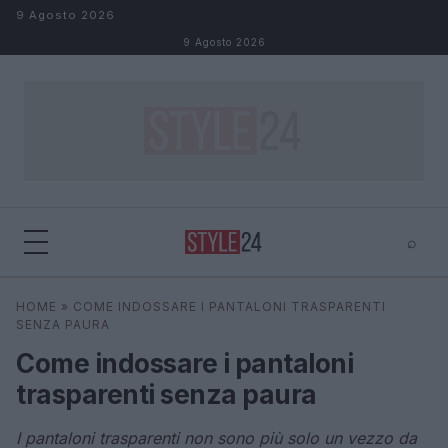
Salta al contenuto
9 Agosto 2026
9 Agosto 2026
⌕
×
⌕
HOME
»
COME INDOSSARE I PANTALONI TRASPARENTI
Cerca
SENZA PAURA
Come indossare i pantaloni
trasparenti senza paura
I pantaloni trasparenti non sono più solo un vezzo da