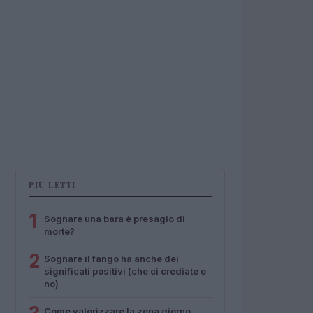
PIÙ LETTI
1
Sognare una bara è presagio di
morte?
2
Sognare il fango ha anche dei
significati positivi (che ci crediate o
no)
Come valorizzare la zona giorno