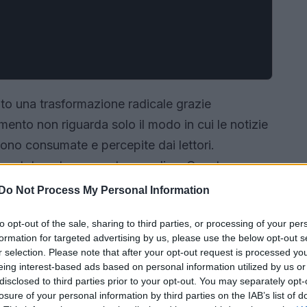
to una trasformazione radicale grazie
mento non riguarda solo il modo in cui le notizie
o consumate e percepite dai lettori.
diventato estremamente semplice. Questa
tunità per i professionisti del settore. Si rende
Do Not Process My Personal Information
giornalismo digitale
e il suo impatto sulla
to opt-out of the sale, sharing to third parties, or processing of your per
formation for targeted advertising by us, please use the below opt-out s
r selection. Please note that after your opt-out request is processed y
eing interest-based ads based on personal information utilized by us or
disclosed to third parties prior to your opt-out. You may separately opt-
losure of your personal information by third parties on the IAB’s list of