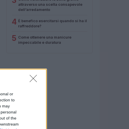
3
attraverso una scelta consapevole
dell’arredamento
4
È benefico esercitarsi quando si ha il
raffreddore?
5
Come ottenere una manicure
impeccabile e duratura
sonal or
ection to
ou may
 personal
out of the
 downstream