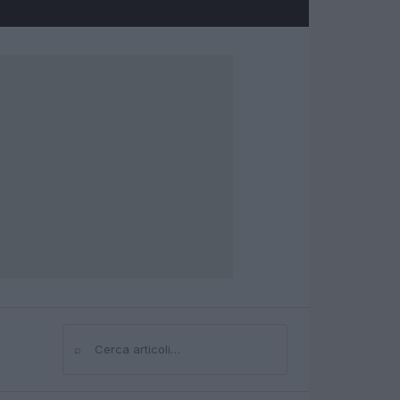
⌕
Cerca