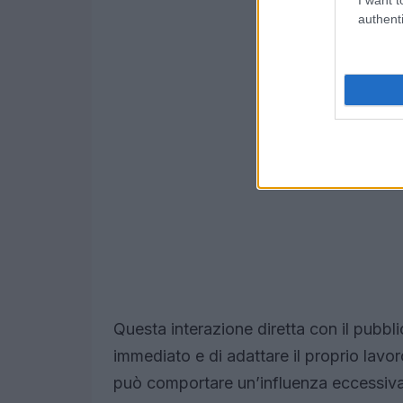
authenti
Questa interazione diretta con il pubbli
immediato e di adattare il proprio lavo
può comportare un’influenza eccessiv