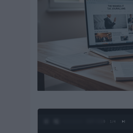
0:28 / 3:16
1
/
4