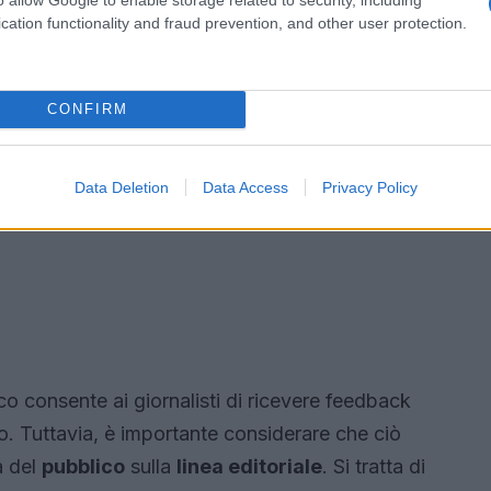
cation functionality and fraud prevention, and other user protection.
CONFIRM
Data Deletion
Data Access
Privacy Policy
co consente ai giornalisti di ricevere feedback
ro. Tuttavia, è importante considerare che ciò
a del
pubblico
sulla
linea editoriale
. Si tratta di