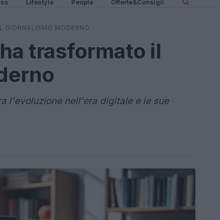
ess
Lifestyle
People
Offerte&Consigli
 IL GIORNALISMO MODERNO
 ha trasformato il
derno
 l'evoluzione nell'era digitale e le sue