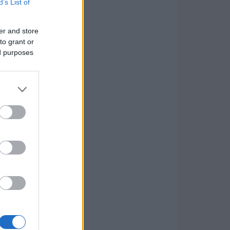
B’s List of
er and store
to grant or
ed purposes