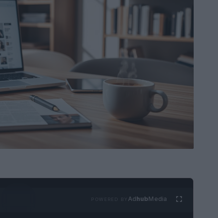
Ad
hub
Media
POWERED BY