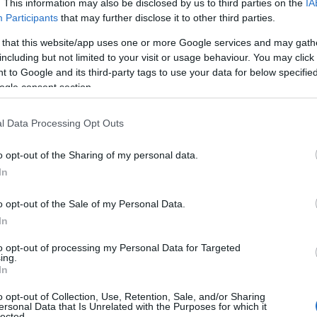
. This information may also be disclosed by us to third parties on the
IA
Participants
that may further disclose it to other third parties.
 that this website/app uses one or more Google services and may gath
including but not limited to your visit or usage behaviour. You may click 
 to Google and its third-party tags to use your data for below specifi
ogle consent section.
l Data Processing Opt Outs
o opt-out of the Sharing of my personal data.
In
o opt-out of the Sale of my Personal Data.
le informazioni
In
to opt-out of processing my Personal Data for Targeted
stata la
democratizzazione delle
ing.
In
ntare un reporter, grazie a piattaforme come
o opt-out of Collection, Use, Retention, Sale, and/or Sharing
 non provengono più solo da fonti tradizionali
ersonal Data that Is Unrelated with the Purposes for which it
lected.