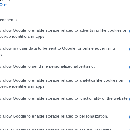
ue può condividere la propria versione degli
Out
formativo
senza precedenti.
consents
glia: la
disinformazione
è diventata un
o allow Google to enable storage related to advertising like cookies on
otizie disponibili, è facile imbattersi in contenuti
evice identifiers in apps.
 di scetticismo prima di condividere informazioni
o allow my user data to be sent to Google for online advertising
s.
to allow Google to send me personalized advertising.
o allow Google to enable storage related to analytics like cookies on
orama della diffusione delle notizie. Piattaforme
evice identifiers in apps.
ano contenuti giornalistici, ma influenzano
o allow Google to enable storage related to functionality of the website
blico più vasto. I social non sono un semplice
nche spazi di discussione e interazione.
o allow Google to enable storage related to personalization.
o allow Google to enable storage related to security, including