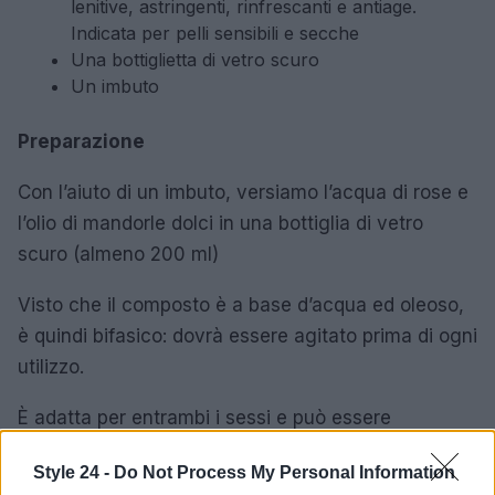
lenitive, astringenti, rinfrescanti e antiage.
Indicata per pelli sensibili e secche
Una bottiglietta di vetro scuro
Un imbuto
Preparazione
Con l’aiuto di un imbuto, versiamo l’acqua di rose e
l’olio di mandorle dolci in una bottiglia di vetro
scuro (almeno 200 ml)
Visto che il composto è a base d’acqua ed oleoso,
è quindi bifasico: dovrà essere agitato prima di ogni
utilizzo.
È adatta per entrambi i sessi e può essere
applicata su tutto il corpo.
Style 24 -
Do Not Process My Personal Information