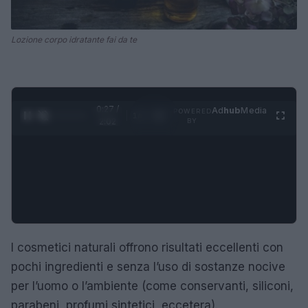
Lozione corpo idratante fai da te
0:28 /
Ad
hub
Media
POWERED
1
/
4
2:02
BY
I cosmetici naturali offrono risultati eccellenti con
pochi ingredienti e senza l’uso di sostanze nocive
per l’uomo o l’ambiente (come conservanti, siliconi,
parabeni, profumi sintetici, eccetera).