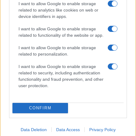
I want to allow Google to enable storage
related to analytics like cookies on web or
device identifiers in apps.
Come indossare le infradito animalier con stile:
I want to allow Google to enable storage
consigli e abbinamenti
related to functionality of the website or app.
Cristian Castiglioni · 6 Ago 2026
I want to allow Google to enable storage
related to personalization.
BELLEZZA
I want to allow Google to enable storage
related to security, including authentication
functionality and fraud prevention, and other
user protection.
CONFIRM
Data Deletion
Data Access
Privacy Policy