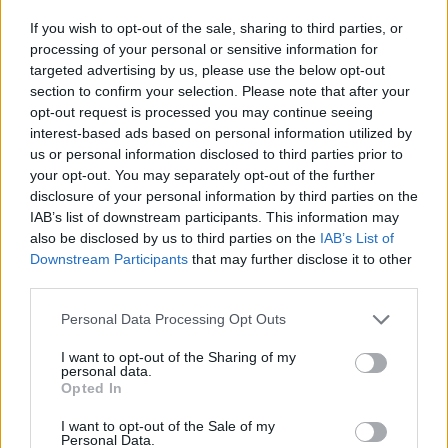
La lozione si conserva per 3 mesi se tenuta lontano
If you wish to opt-out of the sale, sharing to third parties, or
da fonti di calore e luce.
processing of your personal or sensitive information for
targeted advertising by us, please use the below opt-out
section to confirm your selection. Please note that after your
opt-out request is processed you may continue seeing
AUTORE
interest-based ads based on personal information utilized by
Redazione di style24
us or personal information disclosed to third parties prior to
your opt-out. You may separately opt-out of the further
disclosure of your personal information by third parties on the
IAB’s list of downstream participants. This information may
also be disclosed by us to third parties on the
IAB’s List of
Downstream Participants
that may further disclose it to other
third parties.
Please note that this website/app uses one or more Google
Personal Data Processing Opt Outs
services and may gather and store information including but
not limited to your visit or usage behaviour. You may click to
I want to opt-out of the Sharing of my
personal data.
grant or deny consent to Google and its third-party tags to
Opted In
use your data for below specified purposes in below Google
consent section.
I want to opt-out of the Sale of my
Personal Data.