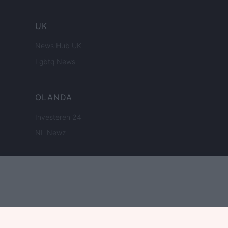
UK
News Hub UK
Lgbtq News
OLANDA
Investeren 24
NL Newz