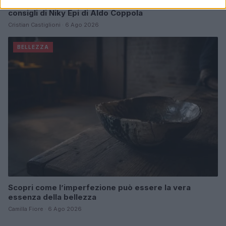
Come preservare il colore dei capelli in estate:
consigli di Niky Epi di Aldo Coppola
Cristian Castiglioni · 6 Ago 2026
BELLEZZA
Scopri come l’imperfezione può essere la vera
essenza della bellezza
Camilla Fiore · 6 Ago 2026