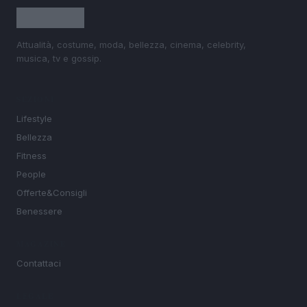
Attualità, costume, moda, bellezza, cinema, celebrity,
musica, tv e gossip.
SEZIONI
Lifestyle
Bellezza
Fitness
People
Offerte&Consigli
Benessere
MAGAZINE
Contattaci
LEGALE