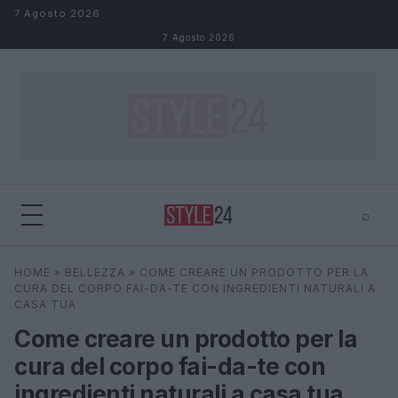
Salta al contenuto
7 Agosto 2026
7 Agosto 2026
⌕
×
⌕
HOME
»
BELLEZZA
»
COME CREARE UN PRODOTTO PER LA
Cerca
CURA DEL CORPO FAI-DA-TE CON INGREDIENTI NATURALI A
CASA TUA
Come creare un prodotto per la
cura del corpo fai-da-te con
ingredienti naturali a casa tua