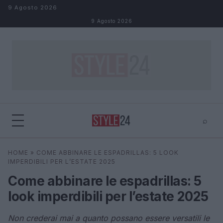
Salta al contenuto
9 Agosto 2026
9 Agosto 2026
⌕
×
⌕
HOME
»
COME ABBINARE LE ESPADRILLAS: 5 LOOK
Cerca
IMPERDIBILI PER L’ESTATE 2025
Come abbinare le espadrillas: 5
look imperdibili per l’estate 2025
Non crederai mai a quanto possano essere versatili le