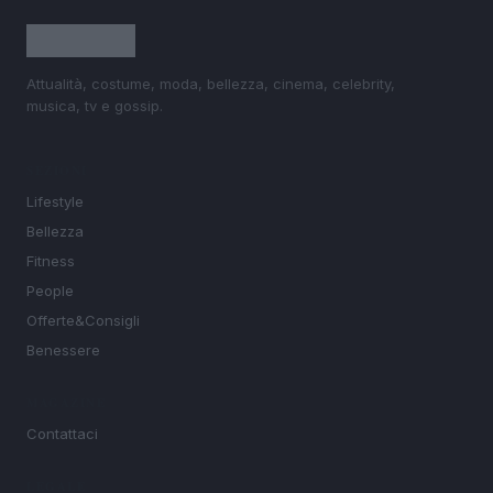
Attualità, costume, moda, bellezza, cinema, celebrity,
musica, tv e gossip.
SEZIONI
Lifestyle
Bellezza
Fitness
People
Offerte&Consigli
Benessere
MAGAZINE
Contattaci
LEGALE