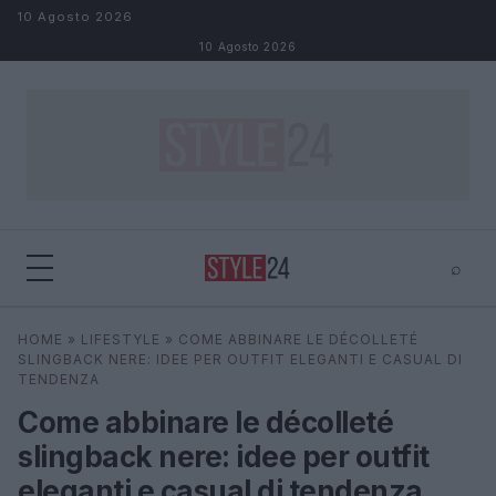
Salta al contenuto
10 Agosto 2026
10 Agosto 2026
⌕
×
⌕
HOME
»
LIFESTYLE
»
COME ABBINARE LE DÉCOLLETÉ
Cerca
SLINGBACK NERE: IDEE PER OUTFIT ELEGANTI E CASUAL DI
TENDENZA
Come abbinare le décolleté
slingback nere: idee per outfit
eleganti e casual di tendenza