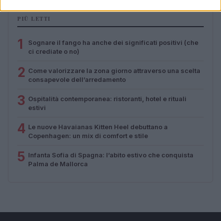
PIÙ LETTI
1
Sognare il fango ha anche dei significati positivi (che
ci crediate o no)
2
Come valorizzare la zona giorno attraverso una scelta
consapevole dell’arredamento
3
Ospitalità contemporanea: ristoranti, hotel e rituali
estivi
4
Le nuove Havaianas Kitten Heel debuttano a
Copenhagen: un mix di comfort e stile
5
Infanta Sofia di Spagna: l’abito estivo che conquista
Palma de Mallorca