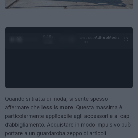
0:28 /
Ad
hub
Media
POWERED
1
/
4
3:16
BY
Quando si tratta di moda, si sente spesso
affermare che
less is more
. Questa massima è
particolarmente applicabile agli accessori e ai capi
d’abbigliamento. Acquistare in modo impulsivo può
portare a un guardaroba zeppo di articoli