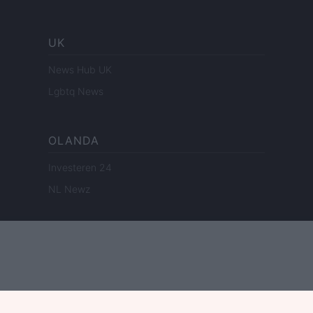
UK
News Hub UK
Lgbtq News
OLANDA
Investeren 24
NL Newz