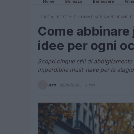
Home
Bellezza
Benessere
Fitn
HOME
»
LIFESTYLE
»
COME ABBINARE JEANS E 
Come abbinare j
idee per ogni o
Scopri cinque stili di abbigliamento 
imperdibile must-have per la stagio
Staff
·
22/09/2025
· 3 min