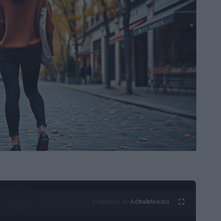
Ad
hub
Media
POWERED BY