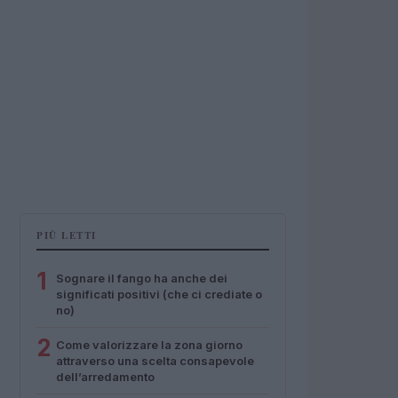
PIÙ LETTI
1
Sognare il fango ha anche dei
significati positivi (che ci crediate o
no)
2
Come valorizzare la zona giorno
attraverso una scelta consapevole
dell’arredamento