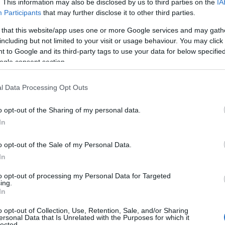
. This information may also be disclosed by us to third parties on the
IA
Participants
that may further disclose it to other third parties.
 that this website/app uses one or more Google services and may gath
including but not limited to your visit or usage behaviour. You may click 
 to Google and its third-party tags to use your data for below specifi
ogle consent section.
l Data Processing Opt Outs
o opt-out of the Sharing of my personal data.
In
Jenner
hanno reso popolare questa
o opt-out of the Sale of my Personal Data.
In
bile essere trendy anche senza indossare
iù fresche, le ballerine si rivelano la scelta
to opt-out of processing my Personal Data for Targeted
ing.
tacco, offrendo comfort e stile in qualsiasi
In
o opt-out of Collection, Use, Retention, Sale, and/or Sharing
ersonal Data that Is Unrelated with the Purposes for which it
lected.