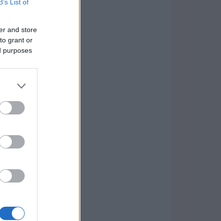
B’s List of
er and store
to grant or
ed purposes