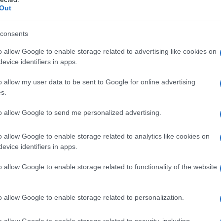
Out
 un’opzione solo per il tempo libero. I
jeans
consents
hic anche per look più eleganti. Provare a
o allow Google to enable storage related to advertising like cookies on
evice identifiers in apps.
giacca bouclé
. Questo abbinamento non solo è
ione per un incontro di lavoro o una pausa caffè
o allow my user data to be sent to Google for online advertising
s.
to allow Google to send me personalized advertising.
o allow Google to enable storage related to analytics like cookies on
alta
in stile anni ’90 sono un must. Abbinati a
evice identifiers in apps.
ciata
con frange, questo outfit è perfetto per
o allow Google to enable storage related to functionality of the website
di completare il look con una
borsa marrone
inale sofisticato.
o allow Google to enable storage related to personalization.
o allow Google to enable storage related to security, including