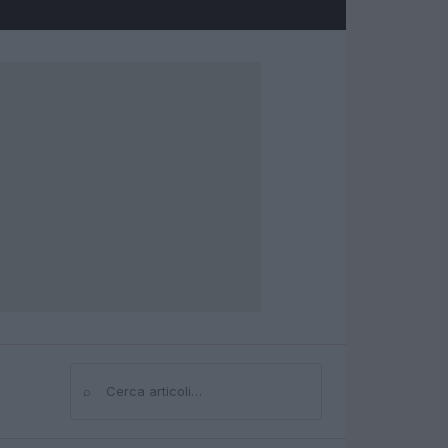
⌕
Cerca