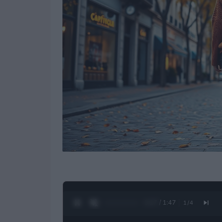
0:28 / 1:47
1
/
4