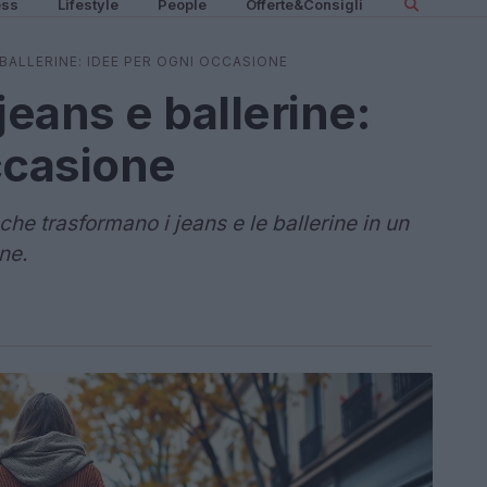
ess
Lifestyle
People
Offerte&Consigli
BALLERINE: IDEE PER OGNI OCCASIONE
eans e ballerine:
ccasione
che trasformano i jeans e le ballerine in un
ne.