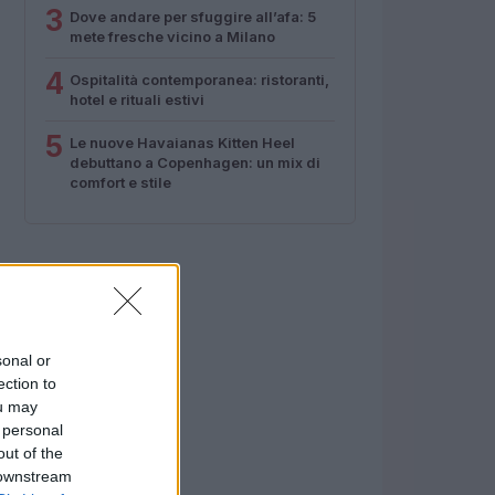
3
Dove andare per sfuggire all’afa: 5
mete fresche vicino a Milano
4
Ospitalità contemporanea: ristoranti,
hotel e rituali estivi
5
Le nuove Havaianas Kitten Heel
debuttano a Copenhagen: un mix di
comfort e stile
sonal or
ection to
ou may
 personal
out of the
 downstream