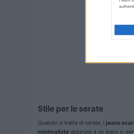
authenti
Stile per le serate
Quando si tratta di serate, i
jeans scur
minimaliste
abbinate a un jeans in den