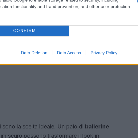
cation functionality and fraud prevention, and other user protection.
CONFIRM
Data Deletion
Data Access
Privacy Policy
i
sono la scelta ideale. Un paio di
ballerine
im scuro possono trasformare il look in