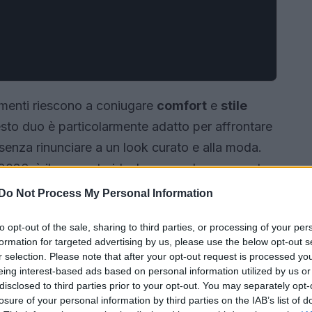
menti riescono a coniugare
comfort
e
stile
sto duo è particolarmente adatto per affrontare
 senza rinunciare a un look curato e alla moda.
 2026, è il momento ideale per esplorare questo
si sia a contesti lavorativi che a occasioni più
Do Not Process My Personal Information
to opt-out of the sale, sharing to third parties, or processing of your per
formation for targeted advertising by us, please use the below opt-out s
r selection. Please note that after your opt-out request is processed y
eing interest-based ads based on personal information utilized by us or
disclosed to third parties prior to your opt-out. You may separately opt-
losure of your personal information by third parties on the IAB’s list of