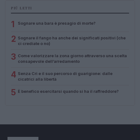
PIÙ LETTI
1
Sognare una bara è presagio di morte?
2
Sognare il fango ha anche dei significati positivi (che
ci crediate o no)
3
Come valorizzare la zona giorno attraverso una scelta
consapevole dell’arredamento
4
Senza Cri e il suo percorso di guarigione: dalle
cicatrici alla libertà
5
È benefico esercitarsi quando si ha il raffreddore?