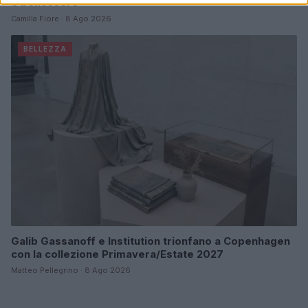
e benessere
Camilla Fiore · 8 Ago 2026
BELLEZZA
Galib Gassanoff e Institution trionfano a Copenhagen
con la collezione Primavera/Estate 2027
Matteo Pellegrino · 8 Ago 2026