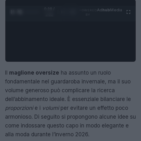
0:29 /
Ad
hub
Media
POWERED
1
/
4
2:02
BY
Il
maglione oversize
ha assunto un ruolo
fondamentale nel guardaroba invernale, ma il suo
volume generoso può complicare la ricerca
dell’abbinamento ideale. È essenziale bilanciare le
proporzioni
e i
volumi
per evitare un effetto poco
armonioso. Di seguito si propongono alcune idee su
come indossare questo capo in modo elegante e
alla moda durante l’inverno 2026.