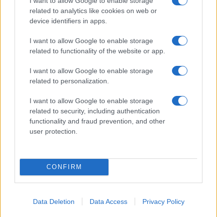
I want to allow Google to enable storage
related to analytics like cookies on web or
device identifiers in apps.
Ricette di mare estive: primi piatti veloci e ricchi di
I want to allow Google to enable storage
sapore
related to functionality of the website or app.
Camilla Fiore · 8 Ago 2026
I want to allow Google to enable storage
PEOPLE
related to personalization.
I want to allow Google to enable storage
related to security, including authentication
functionality and fraud prevention, and other
user protection.
CONFIRM
Data Deletion
Data Access
Privacy Policy
Chiara Ferragni senza trucco: riflessioni su autenticità