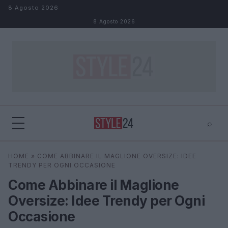
Salta al contenuto
8 Agosto 2026
8 Agosto 2026
⌕
×
⌕
HOME
»
COME ABBINARE IL MAGLIONE OVERSIZE: IDEE
Cerca
TRENDY PER OGNI OCCASIONE
Come Abbinare il Maglione
Oversize: Idee Trendy per Ogni
Occasione