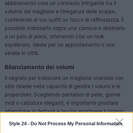
abbinamento crea un contrasto intrigante tra il
volume del maglione e l’eleganza delle scarpe,
conferendo al tuo outfit un tocco di raffinatezza. È
possibile indossarlo sopra una
camicia
e abbinarlo
a un paio di jeans, ottenendo così un look
equilibrato, ideale per un appuntamento o una
serata in città.
Bilanciamento dei volumi
Il segreto per indossare un maglione oversize con
stile risiede nella capacità di gestire i volumi e le
proporzioni. Scegliendo pantaloni di pelle, gonne
midi o calzature eleganti, è importante prestare
attenzione ai dettagli e lasciar esprimere il proprio
stile personale. Con queste indicazioni, l’inverno
Style 24 -
Do Not Process My Personal Information
sarà non solo caldo, ma anche particolarmente alla