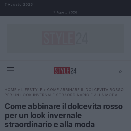
Salta al contenuto
7 Agosto 2026
7 Agosto 2026
⌕
×
⌕
HOME
»
LIFESTYLE
»
COME ABBINARE IL DOLCEVITA ROSSO
Cerca
PER UN LOOK INVERNALE STRAORDINARIO E ALLA MODA
Come abbinare il dolcevita rosso
per un look invernale
straordinario e alla moda