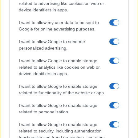
Gassanoff vince a Copenhagen
related to advertising like cookies on web or
device identifiers in apps.
Cristian Castiglioni · 7 Ago 2026
I want to allow my user data to be sent to
LIFESTYLE
Google for online advertising purposes.
I want to allow Google to send me
personalized advertising.
I want to allow Google to enable storage
related to analytics like cookies on web or
device identifiers in apps.
I want to allow Google to enable storage
related to functionality of the website or app.
I want to allow Google to enable storage
Italia, cultura e soft power: come valorizzare il nostro
related to personalization.
patrimonio
Camilla Fiore · 7 Ago 2026
I want to allow Google to enable storage
related to security, including authentication
LIFESTYLE
functionality and fraud prevention, and other