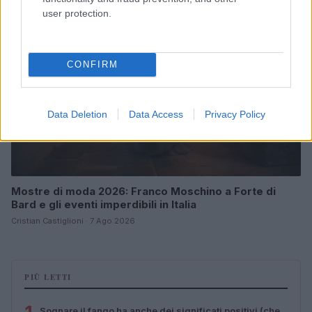
user protection.
CONFIRM
Data Deletion
Data Access
Privacy Policy
Mostre di moda 2026: Franco Moschino a Forte di
Bard e gli eventi imperdibili in Italia
Cristian Castiglioni · 7 Ago 2026
PIÙ LETTI
Sognare il fango ha anche dei significati positivi (che