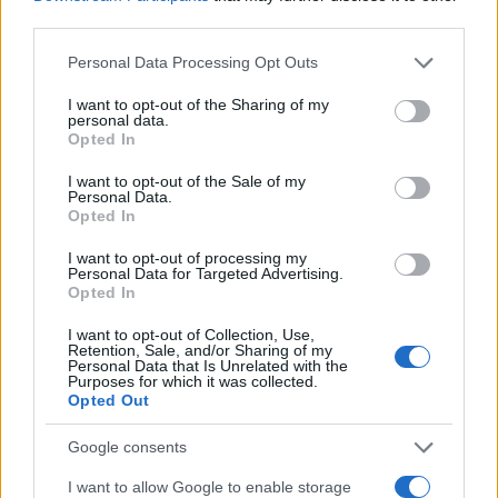
third parties.
Please note that this website/app uses one or more Google
Personal Data Processing Opt Outs
services and may gather and store information including but
not limited to your visit or usage behaviour. You may click to
I want to opt-out of the Sharing of my
Continua a leggere
personal data.
grant or deny consent to Google and its third-party tags to
Opted In
use your data for below specified purposes in below Google
consent section.
I want to opt-out of the Sale of my
LIFESTYLE
Personal Data.
Opted In
I want to opt-out of processing my
Personal Data for Targeted Advertising.
Opted In
I want to opt-out of Collection, Use,
Retention, Sale, and/or Sharing of my
Personal Data that Is Unrelated with the
Purposes for which it was collected.
Opted Out
Google consents
I want to allow Google to enable storage
Zalando Visionary Award: INSTITUTION di Galib