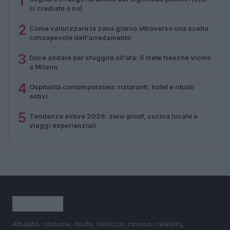
1
ci crediate o no)
2
Come valorizzare la zona giorno attraverso una scelta
consapevole dell’arredamento
3
Dove andare per sfuggire all’afa: 5 mete fresche vicino
a Milano
4
Ospitalità contemporanea: ristoranti, hotel e rituali
estivi
5
Tendenze estive 2026: zero-proof, cucina locale e
viaggi esperienziali
Attualità, costume, moda, bellezza, cinema, celebrity,