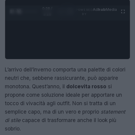
0:28 /
Ad
hub
Media
POWERED
1
/
4
3:16
BY
L’arrivo dell’inverno comporta una palette di colori
neutri che, sebbene rassicurante, può apparire
monotona. Quest’anno, il
dolcevita rosso
si
propone come soluzione ideale per apportare un
tocco di vivacità agli outfit. Non si tratta di un
semplice capo, ma di un vero e proprio
statement
di stile
capace di trasformare anche il look più
sobrio.