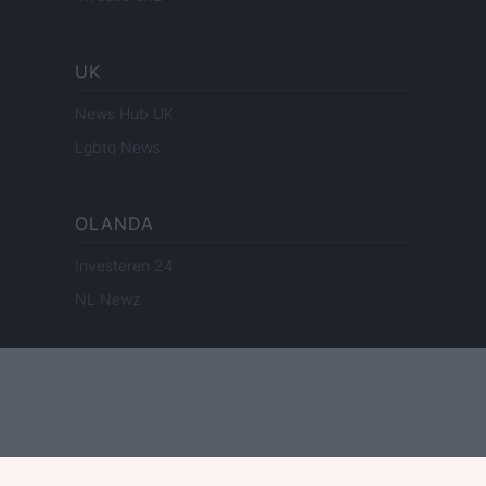
UK
News Hub UK
Lgbtq News
OLANDA
Investeren 24
NL Newz