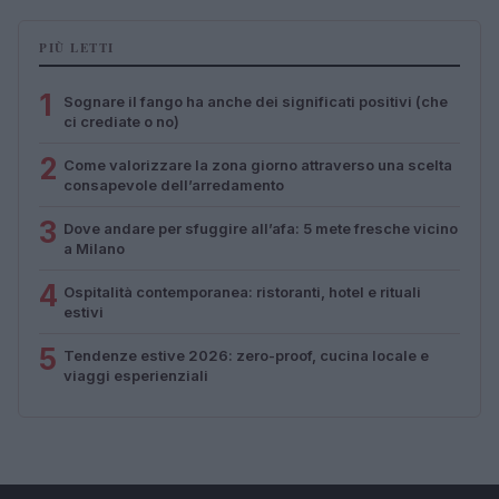
PIÙ LETTI
1
Sognare il fango ha anche dei significati positivi (che
ci crediate o no)
2
Come valorizzare la zona giorno attraverso una scelta
consapevole dell’arredamento
3
Dove andare per sfuggire all’afa: 5 mete fresche vicino
a Milano
4
Ospitalità contemporanea: ristoranti, hotel e rituali
estivi
5
Tendenze estive 2026: zero-proof, cucina locale e
viaggi esperienziali