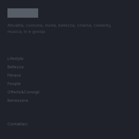
Attualità, costume, moda, bellezza, cinema, celebrity,
musica, tv e gossip.
SEZIONI
Lifestyle
Bellezza
Fitness
People
Offerte&Consigli
Benessere
MAGAZINE
Contattaci
LEGALE