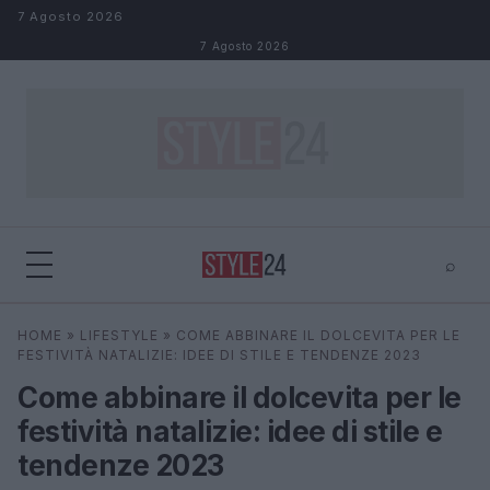
Salta al contenuto
7 Agosto 2026
7 Agosto 2026
⌕
×
⌕
HOME
»
LIFESTYLE
»
COME ABBINARE IL DOLCEVITA PER LE
Cerca
FESTIVITÀ NATALIZIE: IDEE DI STILE E TENDENZE 2023
Come abbinare il dolcevita per le
festività natalizie: idee di stile e
tendenze 2023