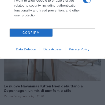
Mostre di moda 2026: Franco Moschino a Forte di
I want to allow Google to enable storage
Bard e gli eventi imperdibili in Italia
related to security, including authentication
functionality and fraud prevention, and other
Cristian Castiglioni · 7 Ago 2026
user protection.
LIFESTYLE
CONFIRM
Data Deletion
Data Access
Privacy Policy
Le nuove Havaianas Kitten Heel debuttano a
Copenhagen: un mix di comfort e stile
Matteo Pellegrino · 7 Ago 2026