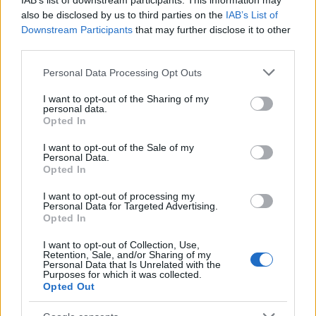
IAB’s list of downstream participants. This information may
also be disclosed by us to third parties on the
IAB’s List of
Downstream Participants
that may further disclose it to other
third parties.
Please note that this website/app uses one or more Google
Personal Data Processing Opt Outs
services and may gather and store information including but
not limited to your visit or usage behaviour. You may click to
I want to opt-out of the Sharing of my
personal data.
grant or deny consent to Google and its third-party tags to
Opted In
use your data for below specified purposes in below Google
Continua a leggere
consent section.
I want to opt-out of the Sale of my
Personal Data.
Opted In
LIFESTYLE
I want to opt-out of processing my
Personal Data for Targeted Advertising.
Opted In
I want to opt-out of Collection, Use,
Retention, Sale, and/or Sharing of my
Personal Data that Is Unrelated with the
Purposes for which it was collected.
Opted Out