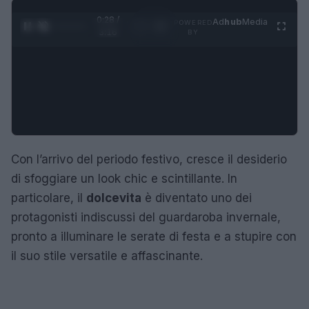
0:29 /
Ad
hub
Media
POWERED
1
/
4
3:16
BY
Con l’arrivo del periodo festivo, cresce il desiderio
di sfoggiare un look chic e scintillante. In
particolare, il
dolcevita
è diventato uno dei
protagonisti indiscussi del guardaroba invernale,
pronto a illuminare le serate di festa e a stupire con
il suo stile versatile e affascinante.