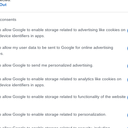
Out
consents
 modelli che mantengono la
tradizione
o allow Google to enable storage related to advertising like cookies on
o. I pantaloni a vita bassa di oggi non sono
evice identifiers in apps.
ma si integrano perfettamente in outfit eleganti e
o allow my user data to be sent to Google for online advertising
ali o top minimal, questi pantaloni possono
s.
voro a una serata di gala.
to allow Google to send me personalized advertising.
 eleganti a vita bassa
o allow Google to enable storage related to analytics like cookies on
evice identifiers in apps.
pantaloni a vita bassa risiede negli
o allow Google to enable storage related to functionality of the website
re creato scegliendo capi che equilibrano le
. Ad esempio, una maglia a coste infilata nei
o allow Google to enable storage related to personalization.
ta, creando un effetto allungante.
o allow Google to enable storage related to security, including