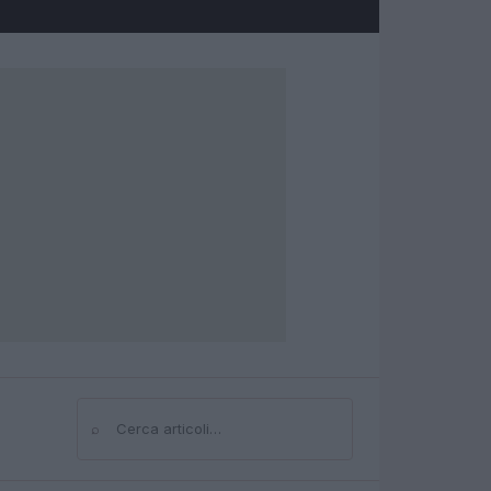
⌕
Cerca