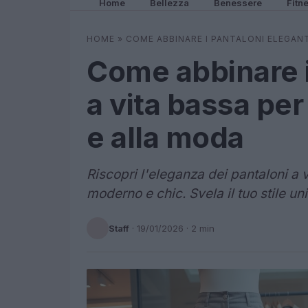
Home
Bellezza
Benessere
Fitn
HOME
»
COME ABBINARE I PANTALONI ELEGANT
Come abbinare i
a vita bassa per
e alla moda
Riscopri l'eleganza dei pantaloni a 
moderno e chic. Svela il tuo stile u
Staff
·
19/01/2026
· 2 min