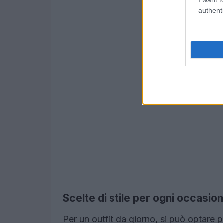
authenti
Scelte di stile per ogni occasio
Per un outfit da giorno, si può optare 