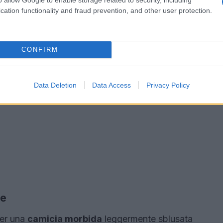
cation functionality and fraud prevention, and other user protection.
CONFIRM
Data Deletion
Data Access
Privacy Policy
ne
per una
camicia morbida
leggermente sblusata