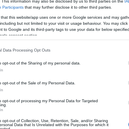
. This information may also be disclosed by us to third parties on the
IA
Participants
that may further disclose it to other third parties.
 that this website/app uses one or more Google services and may gath
including but not limited to your visit or usage behaviour. You may click 
 to Google and its third-party tags to use your data for below specifi
ogle consent section.
l Data Processing Opt Outs
o opt-out of the Sharing of my personal data.
In
o opt-out of the Sale of my Personal Data.
In
to opt-out of processing my Personal Data for Targeted
ing.
In
sé una serie di tendenze, e i pantaloni a vita
esti capi, un tempo considerati audaci e
o opt-out of Collection, Use, Retention, Sale, and/or Sharing
ersonal Data that Is Unrelated with the Purposes for which it
per adattarsi a un contesto moderno.
lected.