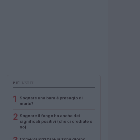
PIÙ LETTI
1
Sognare una bara è presagio di
morte?
2
Sognare il fango ha anche dei
significati positivi (che ci crediate o
no)
Come valorizzare la zona giorno