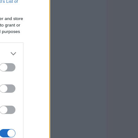
B’s List of
er and store
to grant or
ed purposes