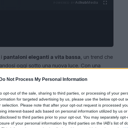
Ad
hub
Media
POWERED BY
 i
pantaloni eleganti a vita bassa
, un trend che
ntandosi oggi sotto una nuova luce. Con una
inato, questi pantaloni tornano a essere
Do Not Process My Personal Information
ranei. La combinazione di
glamour
e sobrietà
i desidera esprimere la propria personalità
to opt-out of the sale, sharing to third parties, or processing of your per
formation for targeted advertising by us, please use the below opt-out s
r selection. Please note that after your opt-out request is processed y
eing interest-based ads based on personal information utilized by us or
disclosed to third parties prior to your opt-out. You may separately opt-
losure of your personal information by third parties on the IAB’s list of