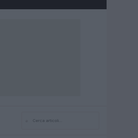
⌕
Cerca