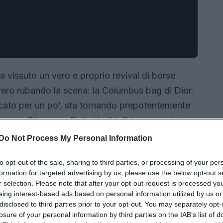
a vissuto un vero e proprio revival di borse
vero rubando la scena: la Columbus bag di Dior.
icato per un po’, sta tornando prepotentemente
con come Rihanna e Bella Hadid. E tu pensavi che
assato? Preparati a rimanere sorpreso!
Do Not Process My Personal Information
to opt-out of the sale, sharing to third parties, or processing of your per
formation for targeted advertising by us, please use the below opt-out s
r selection. Please note that after your opt-out request is processed y
eing interest-based ads based on personal information utilized by us or
disclosed to third parties prior to your opt-out. You may separately opt-
losure of your personal information by third parties on the IAB’s list of