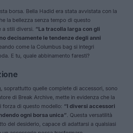
ta borsa. Bella Hadid era stata avvistata con la
he la bellezza senza tempo di questo
 stili diversi.
“La tracolla larga con gli
mano decisamente le tendenze degli anni
eando come la Columbus bag si integri
oda. E tu, quale abbinamento faresti?
zione
, soprattutto quelle complete di accessori, sono
datore di Break Archive, mette in evidenza che la
i forza di questo modello:
“I diversi accessori
endendo ogni borsa unica”
. Questa versatilità
o del desiderio, capace di adattarsi a qualsiasi
e un accessorio possa trasformare