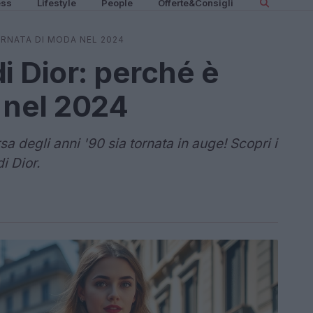
ess
Lifestyle
People
Offerte&Consigli
ORNATA DI MODA NEL 2024
 Dior: perché è
 nel 2024
 degli anni '90 sia tornata in auge! Scopri i
i Dior.