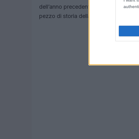
dell’anno precedente. La domanda è ch
authenti
pezzo di storia della moda che sembra 