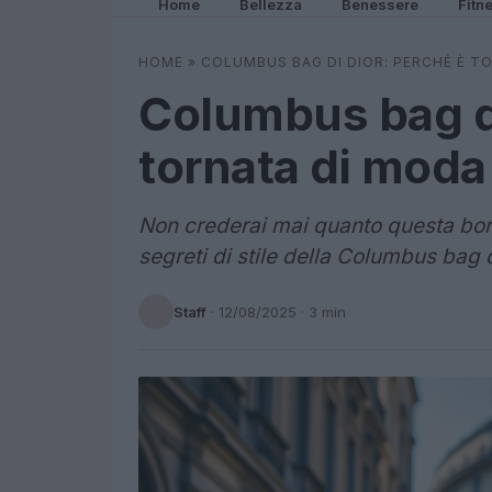
Home
Bellezza
Benessere
Fitn
HOME
»
COLUMBUS BAG DI DIOR: PERCHÉ È T
Columbus bag di
tornata di moda
Non crederai mai quanto questa borsa
segreti di stile della Columbus bag d
Staff
·
12/08/2025
· 3 min