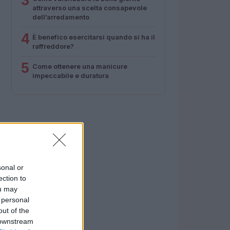
3
attraverso una scelta consapevole
dell’arredamento
4
È benefico esercitarsi quando si ha il
raffreddore?
5
Come ottenere una manicure
impeccabile e duratura
sonal or
ection to
ou may
 personal
out of the
 downstream