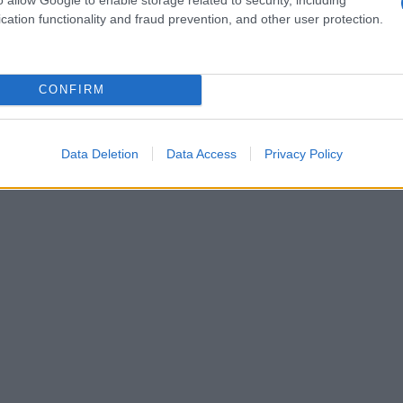
iara: la Columbus bag è tornata e con essa un
cation functionality and fraud prevention, and other user protection.
non voler più passare inosservato.
CONFIRM
Data Deletion
Data Access
Privacy Policy