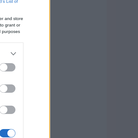
B’s List of
er and store
to grant or
ed purposes