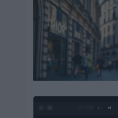
0:28 / 3:16
1
/
4