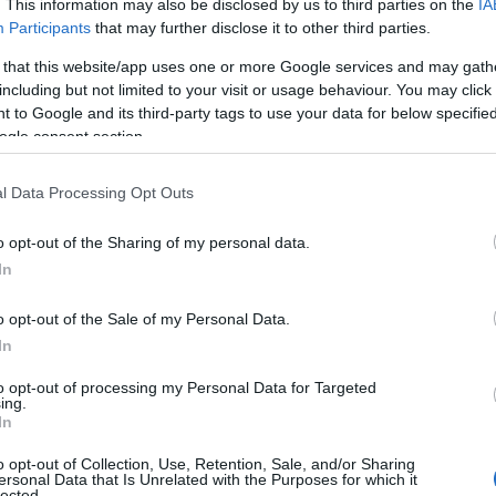
. This information may also be disclosed by us to third parties on the
IA
Participants
that may further disclose it to other third parties.
 that this website/app uses one or more Google services and may gath
including but not limited to your visit or usage behaviour. You may click 
 to Google and its third-party tags to use your data for below specifi
ogle consent section.
l Data Processing Opt Outs
o opt-out of the Sharing of my personal data.
In
 bag
o opt-out of the Sale of my Personal Data.
avera-estate del 2002, la Columbus bag ha un
In
rma squadrata, la fibbia con logo e i borselli
to opt-out of processing my Personal Data for Targeted
rendono un accessorio non solo elegante, ma
ing.
In
lo è stato pensato per la collezione “Street
o opt-out of Collection, Use, Retention, Sale, and/or Sharing
vita urbano e dinamico. Come afferma Olivia
ersonal Data that Is Unrelated with the Purposes for which it
lected.