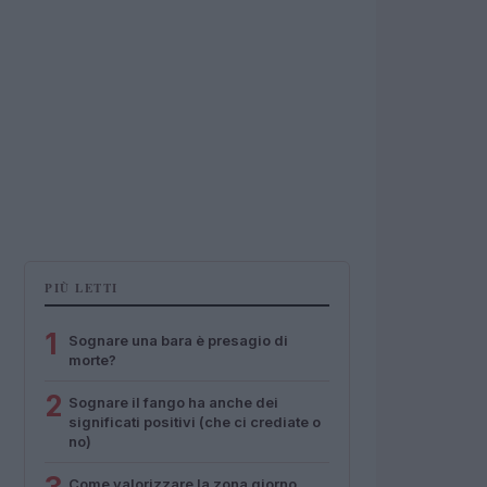
PIÙ LETTI
1
Sognare una bara è presagio di
morte?
2
Sognare il fango ha anche dei
significati positivi (che ci crediate o
no)
Come valorizzare la zona giorno