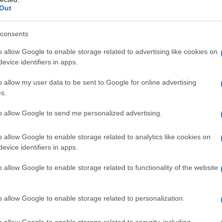
eads Styling, la Columbus bag è perfetta per
Out
sistente la rende ideale per chi cerca un
consents
o allow Google to enable storage related to advertising like cookies on
o il riconoscimento che meritava fino ad ora?
evice identifiers in apps.
 ha riportato in auge tanti modelli iconici, la
o allow my user data to be sent to Google for online advertising
e il cuore delle fashioniste, fino ad oggi. La sua
s.
ella Paris Fashion Week, indossata da Rihanna,
to allow Google to send me personalized advertising.
n vorrebbe portare al braccio un pezzo di storia
o allow Google to enable storage related to analytics like cookies on
evice identifiers in apps.
o allow Google to enable storage related to functionality of the website
umbus bag bianca, decorata di strass,
o allow Google to enable storage related to personalization.
o. Le ricerche su piattaforme come Vestiaire
a metà del 2024 rispetto allo stesso periodo
o allow Google to enable storage related to security, including