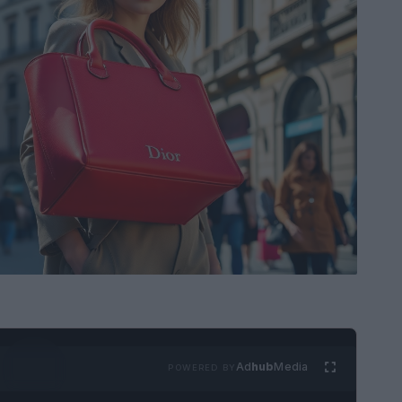
Ad
hub
Media
POWERED BY