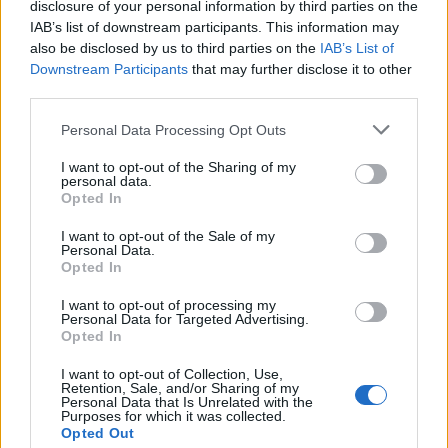
disclosure of your personal information by third parties on the
Quindi, preparati a fare spazio nel tuo guardaroba e
IAB’s list of downstream participants. This information may
a dare il benvenuto a questi colori straordinari. La
also be disclosed by us to third parties on the
IAB’s List of
Downstream Participants
that may further disclose it to other
stagione autunno-inverno 2025-2026 promette di
third parties.
essere tutto fuorché noiosa!
Sei pronta a fare
Please note that this website/app uses one or more Google
colpo?
Personal Data Processing Opt Outs
services and may gather and store information including but
not limited to your visit or usage behaviour. You may click to
I want to opt-out of the Sharing of my
personal data.
grant or deny consent to Google and its third-party tags to
Opted In
use your data for below specified purposes in below Google
AUTORE
consent section.
Staff
I want to opt-out of the Sale of my
Personal Data.
Opted In
I want to opt-out of processing my
Personal Data for Targeted Advertising.
Opted In
I want to opt-out of Collection, Use,
Retention, Sale, and/or Sharing of my
Personal Data that Is Unrelated with the
Purposes for which it was collected.
Opted Out