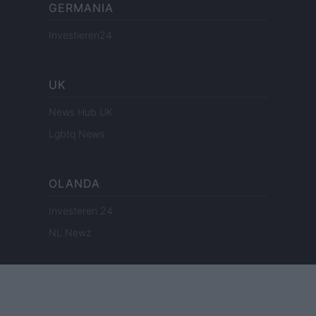
GERMANIA
Investieren24
UK
News Hub UK
Lgbtq News
OLANDA
Investeren 24
NL Newz