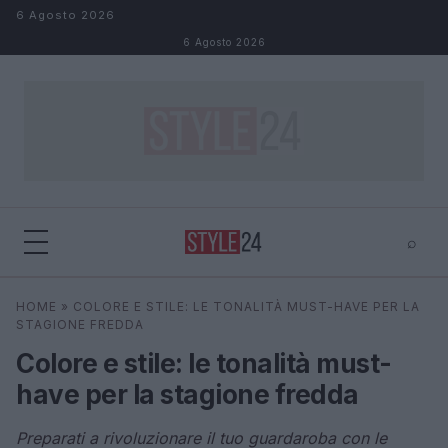
Salta al contenuto
6 Agosto 2026
6 Agosto 2026
⌕
×
⌕
HOME
»
COLORE E STILE: LE TONALITÀ MUST-HAVE PER LA
Cerca
STAGIONE FREDDA
Colore e stile: le tonalità must-
have per la stagione fredda
Preparati a rivoluzionare il tuo guardaroba con le