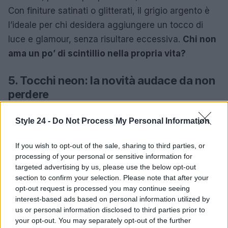
Con finiture satinati o glitterati, il grigio argento è
l’ideale per chi desidera aggiungere un tocco di
luce e glamour, senza risultare eccessiva.
Chi non
ama un po’ di scintillio nella propria vita?
5. Tocchi neon: la novità audace da non
perdere
Infine, non possiamo dimenticare i
tocchi neon
!
Style 24 -
Do Not Process My Personal Information
Sfumature come verde acido, fucsia fluo e
arancione vitaminico si fanno spazio come accenti
If you wish to opt-out of the sale, sharing to third parties, or
intelligenti in outfit rigorosi.
Questi colori non
processing of your personal or sensitive information for
targeted advertising by us, please use the below opt-out
sono invadenti
, ma piuttosto danno ritmo e
section to confirm your selection. Please note that after your
vivacità a ogni look. Indossati su cinture, borse e
opt-out request is processed you may continue seeing
scarpe, i tocchi neon rappresentano la novità più
interest-based ads based on personal information utilized by
us or personal information disclosed to third parties prior to
audace per chi vuole davvero lasciare il segno.
your opt-out. You may separately opt-out of the further