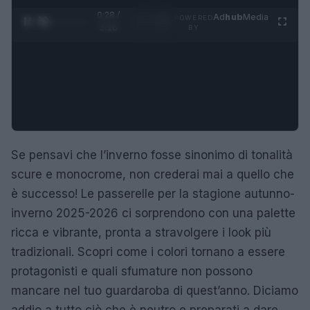
0:29 /
Ad
hub
Media
POWERED
1
/
4
3:16
BY
Se pensavi che l’inverno fosse sinonimo di tonalità
scure e monocrome, non crederai mai a quello che
è successo! Le passerelle per la stagione autunno-
inverno 2025-2026 ci sorprendono con una palette
ricca e vibrante, pronta a stravolgere i look più
tradizionali. Scopri come i colori tornano a essere
protagonisti e quali sfumature non possono
mancare nel tuo guardaroba di quest’anno. Diciamo
addio a tutto ciò che è neutro e preparati a dare