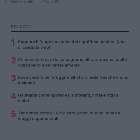
Cristian Castiglioni · 7 Ago 2026
PIÙ LETTI
1
Sognare il fango ha anche dei significati positivi (che
ci crediate o no)
2
Come valorizzare la zona giorno attraverso una scelta
consapevole dell’arredamento
3
Dove andare per sfuggire all’afa: 5 mete fresche vicino
a Milano
4
Ospitalità contemporanea: ristoranti, hotel e rituali
estivi
5
Tendenze estive 2026: zero-proof, cucina locale e
viaggi esperienziali