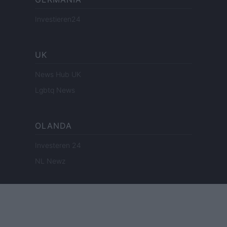
Investieren24
UK
News Hub UK
Lgbtq News
OLANDA
Investeren 24
NL Newz