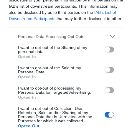
disclosure of your personal information by third parties on the
IAB’s list of downstream participants. This information may
also be disclosed by us to third parties on the
IAB’s List of
Downstream Participants
that may further disclose it to other
third parties.
Please note that this website/app uses one or more Google
Personal Data Processing Opt Outs
services and may gather and store information including but
not limited to your visit or usage behaviour. You may click to
I want to opt-out of the Sharing of my
personal data.
grant or deny consent to Google and its third-party tags to
Opted In
use your data for below specified purposes in below Google
consent section.
I want to opt-out of the Sale of my
Continua a leggere
Personal Data.
Opted In
LIFESTYLE
I want to opt-out of processing my
Personal Data for Targeted Advertising.
Opted In
I want to opt-out of Collection, Use,
Retention, Sale, and/or Sharing of my
Personal Data that Is Unrelated with the
Purposes for which it was collected.
Opted Out