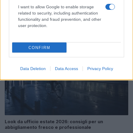
I want to allow Google to enable storage
Le nuove Havaianas Kitten Heel debuttano a
related to security, including authentication
Copenhagen: un mix di comfort e stile
functionality and fraud prevention, and other
user protection.
Matteo Pellegrino · 7 Ago 2026
LIFESTYLE
CONFIRM
Data Deletion
Data Access
Privacy Policy
Look da ufficio estate 2026: consigli per un
abbigliamento fresco e professionale