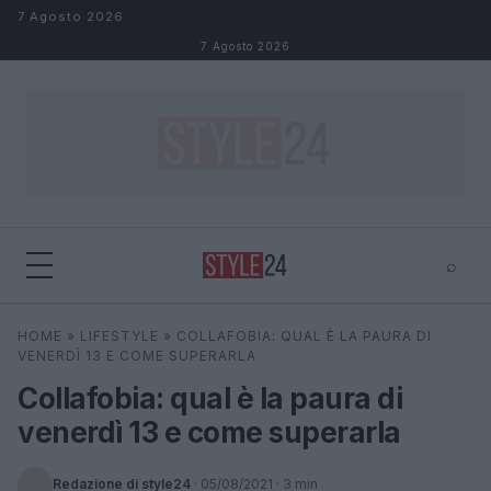
Salta al contenuto
7 Agosto 2026
7 Agosto 2026
⌕
×
⌕
HOME
»
LIFESTYLE
»
COLLAFOBIA: QUAL È LA PAURA DI
Cerca
VENERDÌ 13 E COME SUPERARLA
Collafobia: qual è la paura di
venerdì 13 e come superarla
Redazione di style24
·
05/08/2021
· 3 min