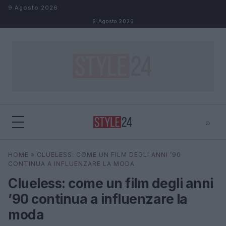
Salta al contenuto
9 Agosto 2026
9 Agosto 2026
⌕
×
⌕
HOME
»
CLUELESS: COME UN FILM DEGLI ANNI ’90
Cerca
CONTINUA A INFLUENZARE LA MODA
Clueless: come un film degli anni
’90 continua a influenzare la
moda