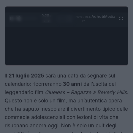
0:29 /
Ad
hub
Media
POWERED
1
/
4
3:16
BY
Il
21 luglio 2025
sarà una data da segnare sul
calendario: ricorreranno
30 anni
dall’uscita del
leggendario film
Clueless – Ragazze a Beverly Hills
.
Questo non è solo un film, ma un’autentica opera
che ha saputo mescolare il divertimento tipico delle
commedie adolescenziali con lezioni di vita che
risuonano ancora oggi. Non è solo un cult degli