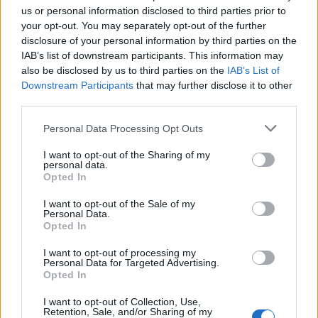
dimostrando che la vera eleganza risiede nella
us or personal information disclosed to third parties prior to
capacità di essere se stessi. Come dice Mona May,
your opt-out. You may separately opt-out of the further
disclosure of your personal information by third parties on the
«speriamo che tutti possano sentirsi i protagonisti
IAB’s list of downstream participants. This information may
della propria storia». E con questo spirito,
Clueless
also be disclosed by us to third parties on the
IAB’s List of
ci ricorda che la moda non è solo un vestito da
Downstream Participants
that may further disclose it to other
third parties.
indossare, ma una dichiarazione di chi siamo.
Allora, quale storia vuoi raccontare con il tuo stile
Please note that this website/app uses one or more Google
Personal Data Processing Opt Outs
services and may gather and store information including but
oggi?
not limited to your visit or usage behaviour. You may click to
I want to opt-out of the Sharing of my
personal data.
grant or deny consent to Google and its third-party tags to
Opted In
use your data for below specified purposes in below Google
consent section.
I want to opt-out of the Sale of my
AUTORE
Personal Data.
Staff
Opted In
I want to opt-out of processing my
Personal Data for Targeted Advertising.
Opted In
I want to opt-out of Collection, Use,
Retention, Sale, and/or Sharing of my