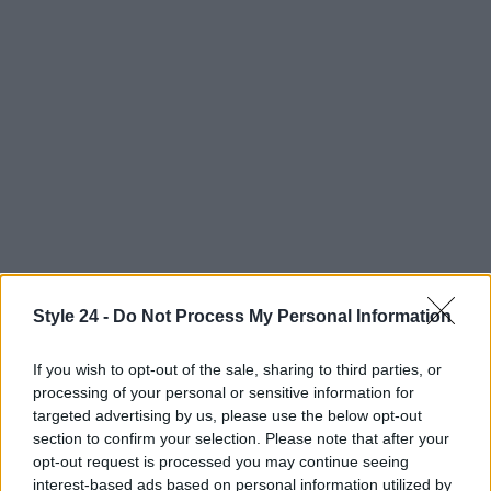
Style 24 -
Do Not Process My Personal Information
Conclusione: l’icona senza tempo di
Clueless
If you wish to opt-out of the sale, sharing to third parties, or
processing of your personal or sensitive information for
In un mondo in costante cambiamento,
Clueless
targeted advertising by us, please use the below opt-out
rimane un faro di stile e autenticità. La moda di
section to confirm your selection. Please note that after your
opt-out request is processed you may continue seeing
Cher e delle sue amiche continua a ispirare,
interest-based ads based on personal information utilized by