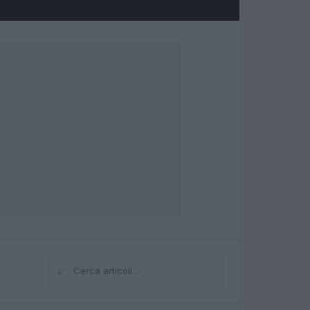
⌕
Cerca