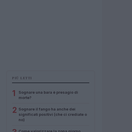
PIÙ LETTI
1
Sognare una bara è presagio di
morte?
2
Sognare il fango ha anche dei
significati positivi (che ci crediate o
no)
Come valorizzare la zona giorno