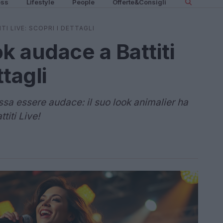
ess
Lifestyle
People
Offerte&Consigli
TI LIVE: SCOPRI I DETTAGLI
ok audace a Battiti
ttagli
sa essere audace: il suo look animalier ha
ttiti Live!