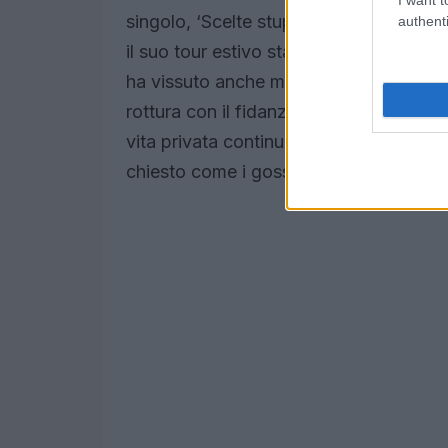
singolo, ‘Scelte stupide’, realizzato in
authenti
il suo tour estivo sta riscuotendo un e
ha vissuto anche momenti di gossip, co
rottura con il fidanzato. Anche se si trat
vita privata continua a crescere, alimen
chiesto come i gossip possano influenzar