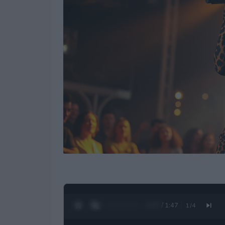
0:28 / 1:47
1
/
4