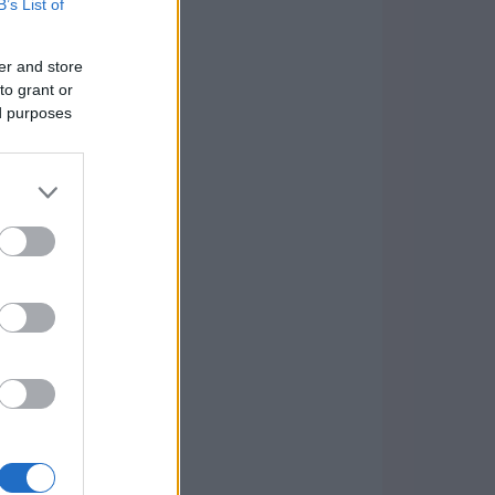
B’s List of
er and store
to grant or
ed purposes