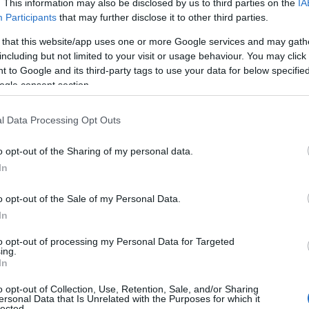
. This information may also be disclosed by us to third parties on the
IA
Participants
that may further disclose it to other third parties.
 that this website/app uses one or more Google services and may gath
including but not limited to your visit or usage behaviour. You may click 
 to Google and its third-party tags to use your data for below specifi
ogle consent section.
l Data Processing Opt Outs
o opt-out of the Sharing of my personal data.
In
nigonna e stivali alti
o opt-out of the Sale of my Personal Data.
In
anticismo del Festival di Sanremo, Clara ha
to opt-out of processing my Personal Data for Targeted
per il suo tour estivo. La cantante ha scelto per
ing.
In
nata a un top nero e stivali alti in pelle,
o opt-out of Collection, Use, Retention, Sale, and/or Sharing
femminilità. Questo stile non è solo una scelta
ersonal Data that Is Unrelated with the Purposes for which it
lected.