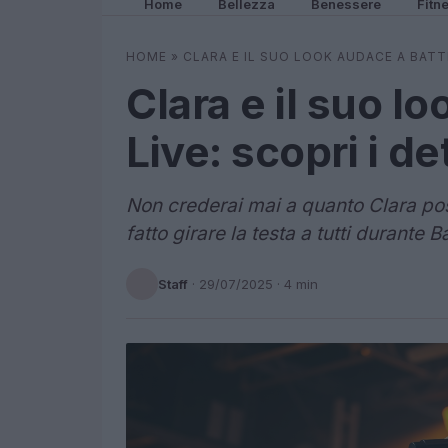
Home
Bellezza
Benessere
Fitn
HOME
»
CLARA E IL SUO LOOK AUDACE A BATTI
Clara e il suo lo
Live: scopri i de
Non crederai mai a quanto Clara pos
fatto girare la testa a tutti durante Ba
Staff
·
29/07/2025
· 4 min