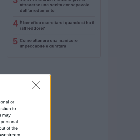
3
attraverso una scelta consapevole
dell’arredamento
4
È benefico esercitarsi quando si ha il
raffreddore?
5
Come ottenere una manicure
impeccabile e duratura
sonal or
ection to
ou may
 personal
out of the
 downstream