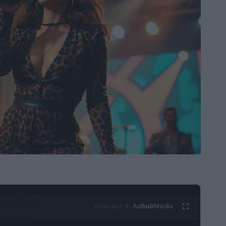
Ad
hub
Media
POWERED BY