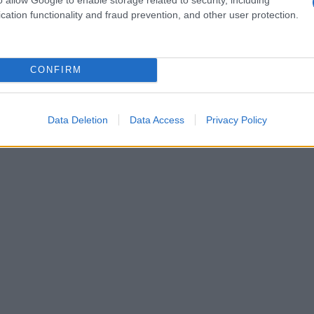
sieme a Fedez, sta spopolando nelle classifiche e
cation functionality and fraud prevention, and other user protection.
norme successo. In questo periodo, la cantante
n voci su un presunto flirt con Fedez e una
CONFIRM
ta di indiscrezioni, la curiosità intorno alla sua
tando l’interesse dei fan e dei media. Ti sei mai
e la carriera di un artista? Clara lo sa bene.
Data Deletion
Data Access
Privacy Policy