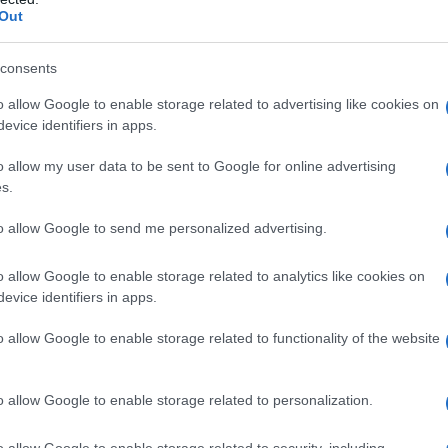
 della sua audacia e del suo spirito libero. Ti
Out
 un outfit la percezione di un’artista? Clara
consents
o allow Google to enable storage related to advertising like cookies on
ni ha riconquistato il suo posto d’onore nel
evice identifiers in apps.
ta in chiave moderna e fresca. Clara ha saputo
o allow my user data to be sent to Google for online advertising
per un outfit che non solo rispecchia le mode
s.
rtista. In un mondo in cui l’immagine è
to allow Google to send me personalized advertising.
o di avere una visione chiara e audace del
tutti i presenti e dei fan a casa. Non credi anche
o allow Google to enable storage related to analytics like cookies on
evice identifiers in apps.
oria? Quella di Clara è decisamente da
o allow Google to enable storage related to functionality of the website
a: successi e gossip
o allow Google to enable storage related to personalization.
nche una musicista di successo. Il suo nuovo
o allow Google to enable storage related to security, including