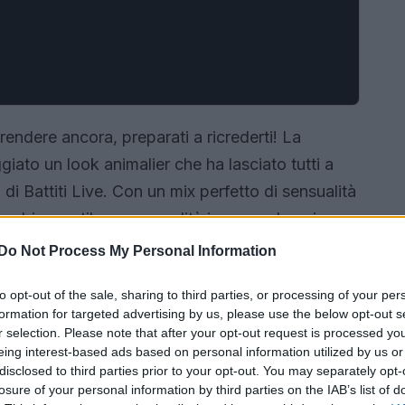
endere ancora, preparati a ricrederti! La
giato un look animalier che ha lasciato tutti a
i Battiti Live. Con un mix perfetto di sensualità
combinare stile e personalità in un modo unico e
i di questo outfit audace e i successi che
Do Not Process My Personal Information
 periodo così fortunato.
to opt-out of the sale, sharing to third parties, or processing of your per
formation for targeted advertising by us, please use the below opt-out s
r selection. Please note that after your opt-out request is processed y
eing interest-based ads based on personal information utilized by us or
disclosed to third parties prior to your opt-out. You may separately opt-
losure of your personal information by third parties on the IAB’s list of