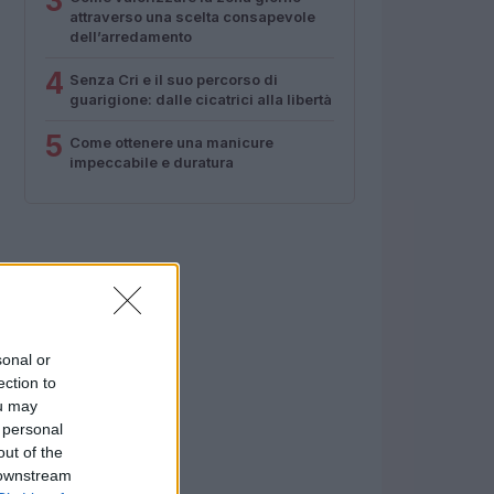
3
attraverso una scelta consapevole
dell’arredamento
4
Senza Cri e il suo percorso di
guarigione: dalle cicatrici alla libertà
5
Come ottenere una manicure
impeccabile e duratura
sonal or
ection to
ou may
 personal
out of the
 downstream