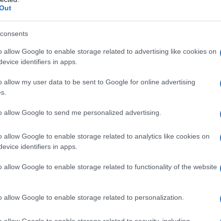
primere la propria identità
e il proprio legame
Out
consents
esenta l’iniziale del tuo migliore amico: ogni
o allow Google to enable storage related to advertising like cookies on
e condivise e i momenti trascorsi insieme. E non
evice identifiers in apps.
acchiudere messaggi speciali o significati
o allow my user data to be sent to Google for online advertising
e personali. Non è meraviglioso pensare che un
s.
 così potenti?
to allow Google to send me personalized advertising.
a
o allow Google to enable storage related to analytics like cookies on
evice identifiers in apps.
erfetta per ogni occasione. Che si tratti di un
o allow Google to enable storage related to functionality of the website
a ricorrenza speciale, un ciondolo
nel segno. Regalare un ciondolo con le iniziali di
o allow Google to enable storage related to personalization.
 di amore e affetto, ma può anche rappresentare
 individualità. Chi non ama ricevere un regalo
o allow Google to enable storage related to security, including