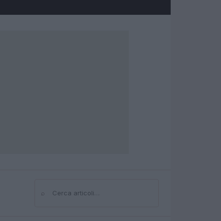
⌕
Cerca