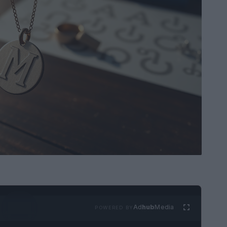
Ad
hub
Media
POWERED BY