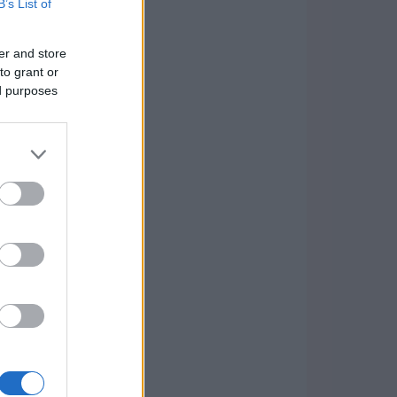
B’s List of
er and store
to grant or
ed purposes