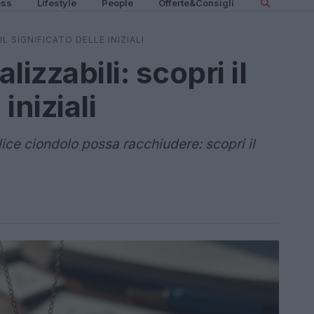
ess
Lifestyle
People
Offerte&Consigli
L SIGNIFICATO DELLE INIZIALI
izzabili: scopri il
iniziali
ce ciondolo possa racchiudere: scopri il