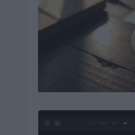
0:28 / 1:47
1
/
4