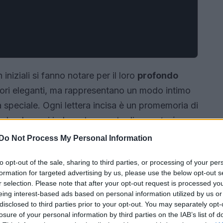
 iniziali si fanno notare per il loro
profondo
ori eleganti, ma rappresentano un modo intimo
speciale. Ogni lettera incisa è un promemoria di
rendendo ogni indossatore parte di una
storia
ossa essere emozionante indossare un pezzo così
Do Not Process My Personal Information
to opt-out of the sale, sharing to third parties, or processing of your per
formation for targeted advertising by us, please use the below opt-out s
r selection. Please note that after your opt-out request is processed y
eing interest-based ads based on personal information utilized by us or
disclosed to third parties prior to your opt-out. You may separately opt-
losure of your personal information by third parties on the IAB’s list of