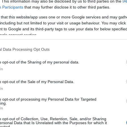
. This information may also be disclosed by us to third parties on the
IA
Participants
that may further disclose it to other third parties.
 that this website/app uses one or more Google services and may gath
including but not limited to your visit or usage behaviour. You may click 
 to Google and its third-party tags to use your data for below specifi
ogle consent section.
l Data Processing Opt Outs
o opt-out of the Sharing of my personal data.
In
ni lettera
o opt-out of the Sale of my Personal Data.
In
l’iniziale di qualcuno non è mai una decisione
to opt-out of processing my Personal Data for Targeted
nificato profondo: che si tratti dell’iniziale di un
ing.
In
iliare, queste piccole opere d’arte diventano
o opt-out of Collection, Use, Retention, Sale, and/or Sharing
sare un charm personalizzato non è solo una
ersonal Data that Is Unrelated with the Purposes for which it
lected.