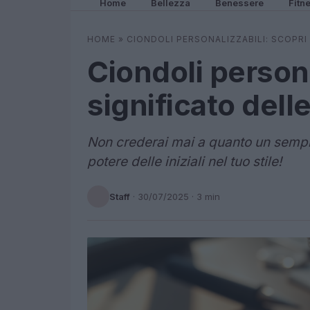
Home
Bellezza
Benessere
Fitn
HOME
»
CIONDOLI PERSONALIZZABILI: SCOPRI I
Ciondoli personal
significato delle 
Non crederai mai a quanto un sempli
potere delle iniziali nel tuo stile!
Staff
·
30/07/2025
· 3 min