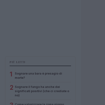
PIÙ LETTI
1
Sognare una bara è presagio di
morte?
2
Sognare il fango ha anche dei
significati positivi (che ci crediate o
no)
Come valorizzare la zona giorno