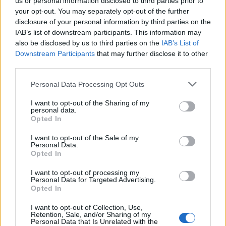
us or personal information disclosed to third parties prior to
your opt-out. You may separately opt-out of the further
disclosure of your personal information by third parties on the
IAB’s list of downstream participants. This information may
also be disclosed by us to third parties on the
IAB’s List of
Downstream Participants
that may further disclose it to other
third parties.
Please note that this website/app uses one or more Google
Personal Data Processing Opt Outs
services and may gather and store information including but
not limited to your visit or usage behaviour. You may click to
I want to opt-out of the Sharing of my
Le nuove Havaianas Kitten Heel debuttano a
personal data.
grant or deny consent to Google and its third-party tags to
Copenhagen: un mix di comfort e stile
Opted In
use your data for below specified purposes in below Google
Matteo Pellegrino · 7 Ago 2026
consent section.
I want to opt-out of the Sale of my
Personal Data.
LIFESTYLE
Opted In
I want to opt-out of processing my
Personal Data for Targeted Advertising.
Opted In
I want to opt-out of Collection, Use,
Retention, Sale, and/or Sharing of my
Personal Data that Is Unrelated with the