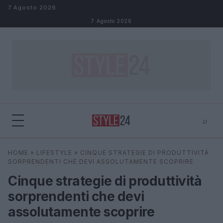
Salta al contenuto
7 Agosto 2026
7 Agosto 2026
⌕
×
⌕
HOME
»
LIFESTYLE
»
CINQUE STRATEGIE DI PRODUTTIVITÀ
Cerca
SORPRENDENTI CHE DEVI ASSOLUTAMENTE SCOPRIRE
Cinque strategie di produttività
sorprendenti che devi
assolutamente scoprire