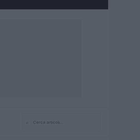
⌕
Cerca