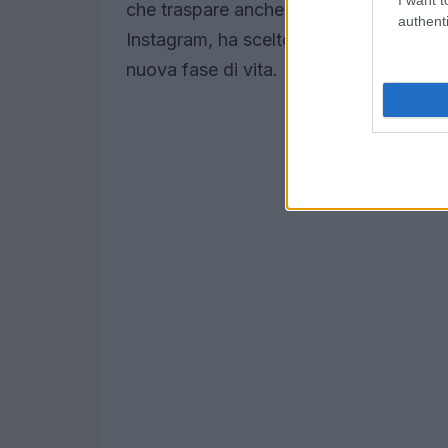
che traspare anche dal suo stile. Pubbli
authenti
Instagram, ha scelto di non usare parole
nuova fase di vita. Non è affascinante