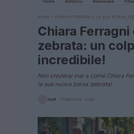
Home
Bellezza
Benessere
Fitn
HOME
»
CHIARA FERRAGNI E LA SUA BORSA ZEB
Chiara Ferragni 
zebrata: un colpo
incredibile!
Non crederai mai a come Chiara Ferr
la sua nuova borsa zebrata!
Staff
·
27/08/2025
· 3 min