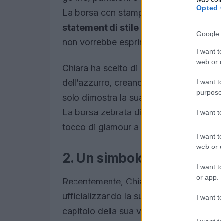
Opted 
La borsa con stampa zebrata non è sol
statement di stile
che evidenzia la per
Google 
non vorrebbe esprimere la propria unic
I want t
web or d
Chiara ha scelto di abbinare questa bor
dell’azzurro, creando un contrasto di co
I want t
purpose
solo dimostra la sua abilità nel mixare 
La borsa zebrata diventa quindi il pezz
I want 
tocco di glamour a qualsiasi outfit. Ch
I want t
web or d
2. Un simbolo di rinascita
I want t
or app.
Recentemente, Chiara ha condiviso momen
ufficializzando la sua relazione con
Gi
I want t
capitolo della sua vita è accompagnato
I want t