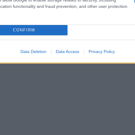
cando una foto insieme a lui sul suo profilo
cation functionality and fraud prevention, and other user protection.
, ma un semplice scintillio, simbolo della sua
 questa capacità di comunicare senza parole?
CONFIRM
Data Deletion
Data Access
Privacy Policy