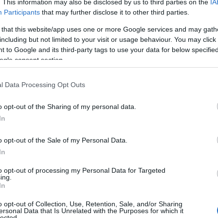
. This information may also be disclosed by us to third parties on the
IA
Participants
that may further disclose it to other third parties.
 that this website/app uses one or more Google services and may gath
including but not limited to your visit or usage behaviour. You may click 
 to Google and its third-party tags to use your data for below specifi
ogle consent section.
l Data Processing Opt Outs
o opt-out of the Sharing of my personal data.
In
o opt-out of the Sale of my Personal Data.
In
imalier
to opt-out of processing my Personal Data for Targeted
ing.
In
 moda, sempre reinterpretato da designer e
. Tradizionalmente, lo vediamo su abiti come
o opt-out of Collection, Use, Retention, Sale, and/or Sharing
ersonal Data that Is Unrelated with the Purposes for which it
tazione di Chiara Ferragni segna un’evoluzione.
lected.