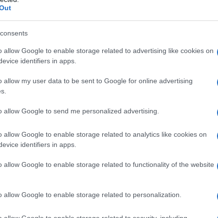
Out
o un accessorio, ma un vero e proprio
sonalità audace della fashion influencer. Chi
consents
ità attraverso un pezzo così iconico?
o allow Google to enable storage related to advertising like cookies on
evice identifiers in apps.
sa ad un abito lungo e svasato nei toni
lori che esalta la sua figura. Questa scelta non
o allow my user data to be sent to Google for online advertising
s.
stili e tendenze, ma anche la sua voglia di osare.
o forte del look, capace di arricchire e dare un
to allow Google to send me personalized advertising.
e ne pensi? Ti piace osare con i tuoi accessori?
o allow Google to enable storage related to analytics like cookies on
evice identifiers in apps.
o allow Google to enable storage related to functionality of the website
ti significativi della sua vita privata,
ovanni Tronchetti Provera
. Questo nuovo
o allow Google to enable storage related to personalization.
 da una ritrovata luce e positività, un messaggio
o allow Google to enable storage related to security, including