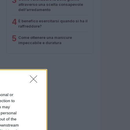
3
attraverso una scelta consapevole
dell’arredamento
4
È benefico esercitarsi quando si ha il
raffreddore?
5
Come ottenere una manicure
impeccabile e duratura
sonal or
ection to
ou may
 personal
out of the
 downstream