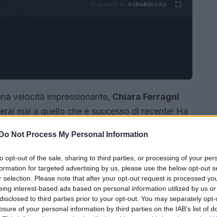
Ad
hub
Media
POWERED BY
una velocità impressionante,
Chiara Ferragni
rai mai a quello che è successo di recente! Ha
ace e originale nell’uso del motivo animalier.
Do Not Process My Personal Information
e ha catturato l’attenzione di tutti: una
borsa
st-have! Ma cosa rende questo pezzo così
to opt-out of the sale, sharing to third parties, or processing of your per
formation for targeted advertising by us, please use the below opt-out s
r selection. Please note that after your opt-out request is processed y
eing interest-based ads based on personal information utilized by us or
disclosed to third parties prior to your opt-out. You may separately opt-
losure of your personal information by third parties on the IAB’s list of