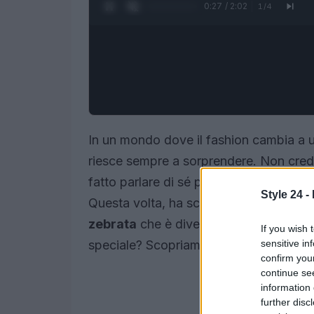
0:28 / 2:02
1
/
4
In un mondo dove il fashion cambia a 
riesce sempre a sorprendere. Non crede
fatto parlare di sé per il suo tocco aud
Style 24 -
Questa volta, ha scelto un accessorio ch
zebrata
che è diventata subito un mu
If you wish 
sensitive in
speciale? Scopriamolo insieme!
confirm you
continue se
information 
further disc