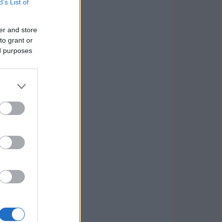
B’s List of
er and store
to grant or
ed purposes