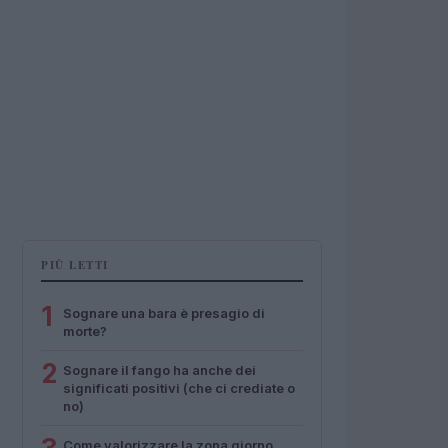
PIÙ LETTI
1
Sognare una bara è presagio di
morte?
2
Sognare il fango ha anche dei
significati positivi (che ci crediate o
no)
Come valorizzare la zona giorno