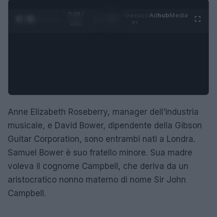
0:29 /
Ad
hub
Media
POWERED
1
/
4
2:02
BY
Anne Elizabeth Roseberry, manager dell’industria
musicale, e David Bower, dipendente della Gibson
Guitar Corporation, sono entrambi nati a Londra.
Samuel Bower è suo fratello minore. Sua madre
voleva il cognome Campbell, che deriva da un
aristocratico nonno materno di nome Sir John
Campbell.