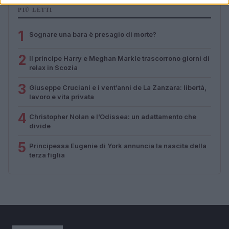
PIÙ LETTI
1
Sognare una bara è presagio di morte?
2
Il principe Harry e Meghan Markle trascorrono giorni di
relax in Scozia
3
Giuseppe Cruciani e i vent’anni de La Zanzara: libertà,
lavoro e vita privata
4
Christopher Nolan e l’Odissea: un adattamento che
divide
5
Principessa Eugenie di York annuncia la nascita della
terza figlia