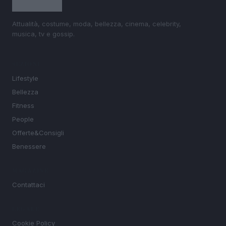
Attualità, costume, moda, bellezza, cinema, celebrity,
musica, tv e gossip.
SEZIONI
Lifestyle
Bellezza
Fitness
People
Offerte&Consigli
Benessere
MAGAZINE
Contattaci
LEGALE
Cookie Policy