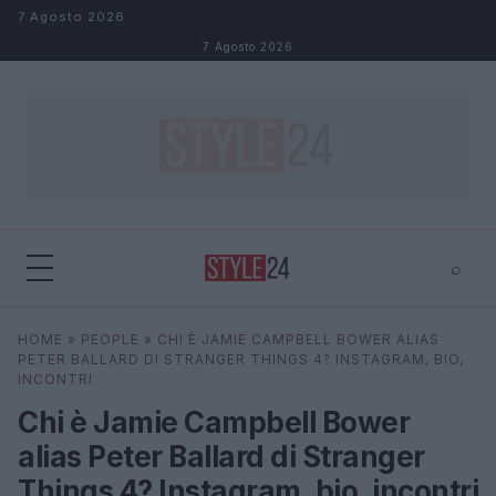
Salta al contenuto
7 Agosto 2026
7 Agosto 2026
⌕
×
⌕
HOME
»
PEOPLE
»
CHI È JAMIE CAMPBELL BOWER ALIAS
Cerca
PETER BALLARD DI STRANGER THINGS 4? INSTAGRAM, BIO,
INCONTRI
Chi è Jamie Campbell Bower
alias Peter Ballard di Stranger
Things 4? Instagram, bio, incontri