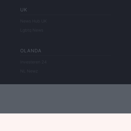
UK
News Hub UK
Lgbtq News
OLANDA
Investeren 24
NL Newz