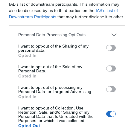
Emcee agli eventi Chocolate For Cure. Tuttavia, è
IAB’s list of downstream participants. This information may
stato presentatore ai Gaston Together Annual
also be disclosed by us to third parties on the
IAB’s List of
Downstream Participants
that may further disclose it to other
Community Leadership Awards.
third parties.
Mack ha una straordinaria esperienza come
Please note that this website/app uses one or more Google
Personal Data Processing Opt Outs
Emcee, considerando che ha lavorato anche al
services and may gather and store information including but
not limited to your visit or usage behaviour. You may click to
I want to opt-out of the Sharing of my
Delta Sigma Theta Charlotte Alumnae Chapter 75th
personal data.
grant or deny consent to Google and its third-party tags to
Opted In
Anniversary Gala, al Galà ALZ per il 75°
use your data for below specified purposes in below Google
anniversario dell’Alzheimer’s Association Western
consent section.
I want to opt-out of the Sale of my
Personal Data.
Carolina Chapter, al Great Gatsby Annual Gala
Opted In
della Greater Carolinas National MS Society, al
I want to opt-out of processing my
Black Girls Run Annual Sweat for Your Sole
Personal Data for Targeted Advertising.
Opted In
Conference Awards Banquet Dinner e alla Johnson
C. Smith University del 2019 gala di inaugurazione
I want to opt-out of Collection, Use,
Retention, Sale, and/or Sharing of my
presidenziale.
Personal Data that Is Unrelated with the
Purposes for which it was collected.
Opted Out
STIPENDIO DI BRIGIDA MACK