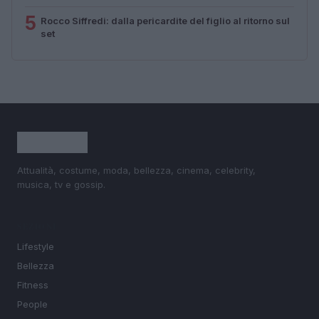
5
Rocco Siffredi: dalla pericardite del figlio al ritorno sul
set
Attualità, costume, moda, bellezza, cinema, celebrity,
musica, tv e gossip.
SEZIONI
Lifestyle
Bellezza
Fitness
People