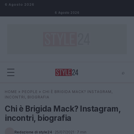
Salta al contenuto
6 Agosto 2026
6 Agosto 2026
⌕
×
⌕
HOME
»
PEOPLE
»
CHI È BRIGIDA MACK? INSTAGRAM,
Cerca
INCONTRI, BIOGRAFIA
Chi è Brigida Mack? Instagram,
incontri, biografia
Redazione di style24
·
25/07/2021
· 7 min