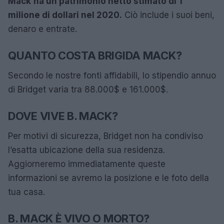
Mack
ha un
patrimonio netto
stimato di
1
milione di dollari
nel 2020.
Ciò include i suoi beni,
denaro e entrate.
QUANTO COSTA BRIGIDA
MACK
?
Secondo le nostre fonti affidabili, lo stipendio annuo
di Bridget varia tra 88.000$ e 161.000$.
DOVE VIVE B. MACK?
Per motivi di sicurezza, Bridget non ha condiviso
l’esatta ubicazione della sua residenza.
Aggiorneremo immediatamente queste
informazioni se avremo la posizione e le foto della
tua casa.
B. MACK È VIVO O MORTO?