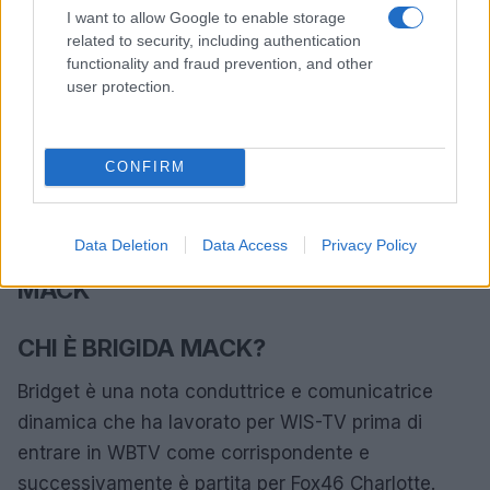
I want to allow Google to enable storage
comunicatrice, come evidenziato nei seguenti
related to security, including authentication
premi e riconoscimenti:
functionality and fraud prevention, and other
user protection.
Nomination agli Emmy Award per la copertura
del team di Hurricane Frances
CONFIRM
Best of Charlotte Awards per il miglior reporter
televisivo locale
Data Deletion
Data Access
Privacy Policy
DOMANDE FREQUENTI SU BRIGIDA
MACK
CHI È BRIGIDA MACK?
Bridget è una nota conduttrice e comunicatrice
dinamica che ha lavorato per WIS-TV prima di
entrare in WBTV come corrispondente e
successivamente è partita per Fox46 Charlotte.