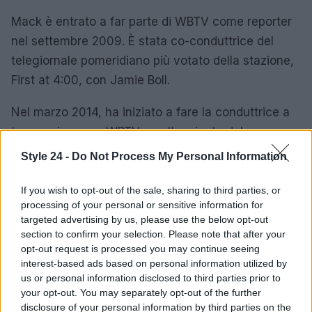
Mack è entrato a far parte di WBTV come reporter
nel settembre 2009. È stata co-conduttrice del
telegiornale pomeridiano più votato della stazione,
First at 4:00, con Jamie Boll.
Nel marzo 2014, ha iniziato a fare la conduttrice a
tempo pieno per WBTV con l’aggiunta del suo
programma in prima serata alle otto sul canale
Style 24 -
Do Not Process My Personal Information
gemello, Bounce TV. Il 4 ottobre 2019, Mack si è
dimesso dagli studi di WBTV News dopo 10 anni
If you wish to opt-out of the sale, sharing to third parties, or
processing of your personal or sensitive information for
alla stazione. Ora è ancora mattina per fox46
targeted advertising by us, please use the below opt-out
Charlotte.
section to confirm your selection. Please note that after your
opt-out request is processed you may continue seeing
BRIGIDA MACK, LA PROTAGONISTA
interest-based ads based on personal information utilized by
us or personal information disclosed to third parties prior to
your opt-out. You may separately opt-out of the further
Tra il 2012 e il 2015, ha interpretato il ruolo di
disclosure of your personal information by third parties on the