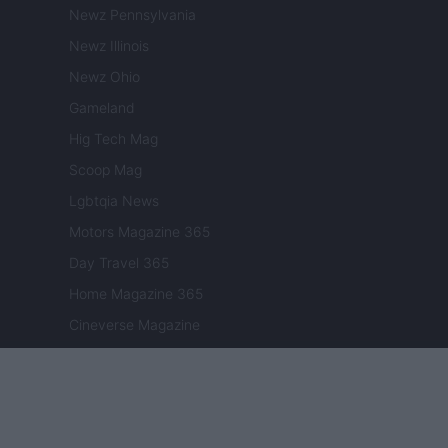
Newz Pennsylvania
Newz Illinois
Newz Ohio
Gameland
Hig Tech Mag
Scoop Mag
Lgbtqia News
Motors Magazine 365
Day Travel 365
Home Magazine 365
Cineverse Magazine
SecondHomeMagazine