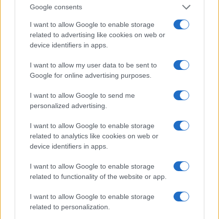
Google consents
Secondo le nostre fonti affidabili, lo stipendio annuo
I want to allow Google to enable storage
di Bridget varia tra 88.000$ e 161.000$.
related to advertising like cookies on web or
device identifiers in apps.
PATRIMONIO NETTO DI BRIGIDA MACK
I want to allow my user data to be sent to
Mack
ha un
patrimonio netto
stimato di
1
Google for online advertising purposes.
milione di dollari
a partire dal 2020.
Ciò include i
I want to allow Google to send me
suoi beni, denaro e entrate. La sua principale fonte
personalized advertising.
di reddito è la sua carriera come conduttrice di
I want to allow Google to enable storage
notizie. Grazie alle sue varie fonti di reddito, Bridget
related to analytics like cookies on web or
ha potuto accumulare una fortuna, ma preferisce
device identifiers in apps.
condurre uno stile di vita modesto.
I want to allow Google to enable storage
related to functionality of the website or app.
PREMI E RISULTATI BRIGIDA MACK
I want to allow Google to enable storage
La sua eredità spazia dal presentatore di notizie, ai
related to personalization.
discorsi e ai reportage. È, senza dubbio, una brava