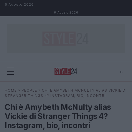
Salta al contenuto
6 Agosto 2026
6 Agosto 2026
⌕
×
⌕
HOME
»
PEOPLE
»
CHI È AMYBETH MCNULTY ALIAS VICKIE DI
Cerca
STRANGER THINGS 4? INSTAGRAM, BIO, INCONTRI
Chi è Amybeth McNulty alias
Vickie di Stranger Things 4?
Instagram, bio, incontri