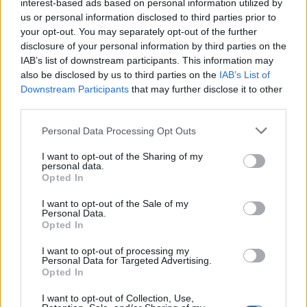
interest-based ads based on personal information utilized by
us or personal information disclosed to third parties prior to
your opt-out. You may separately opt-out of the further
disclosure of your personal information by third parties on the
IAB’s list of downstream participants. This information may
also be disclosed by us to third parties on the
IAB’s List of
Downstream Participants
that may further disclose it to other
third parties.
Please note that this website/app uses one or more Google
Personal Data Processing Opt Outs
services and may gather and store information including but
not limited to your visit or usage behaviour. You may click to
I want to opt-out of the Sharing of my
personal data.
grant or deny consent to Google and its third-party tags to
Opted In
Role Model e Dakota Johnson: la coppia che unisce
use your data for below specified purposes in below Google
arte e vita
consent section.
I want to opt-out of the Sale of my
Personal Data.
Matteo Pellegrino · 5 Ago 2026
Opted In
PEOPLE
I want to opt-out of processing my
Personal Data for Targeted Advertising.
Opted In
I want to opt-out of Collection, Use,