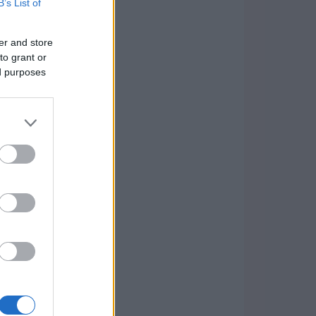
B’s List of
er and store
to grant or
ed purposes