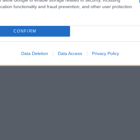
cation functionality and fraud prevention, and other user protection.
nel 2007, quando Cadbury ha ripreso i suoi
o di mezzo decennio.
CONFIRM
ome «Il diavolo veste Prada» e «Don’t Look Up».
Data Deletion
Data Access
Privacy Policy
ent, Next Model Management.