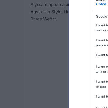
Opted 
Alyssa è apparsa anche sulla copertina 
Australian Style. Ha lavorato con famo
Google 
Bruce Weber.
I want t
web or d
I want t
purpose
I want 
I want t
web or d
I want t
or app.
I want t
I want t