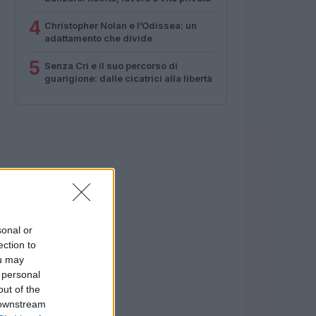
4
Christopher Nolan e l’Odissea: un
adattamento che divide
5
Senza Cri e il suo percorso di
guarigione: dalle cicatrici alla libertà
sonal or
ection to
ou may
 personal
out of the
 downstream