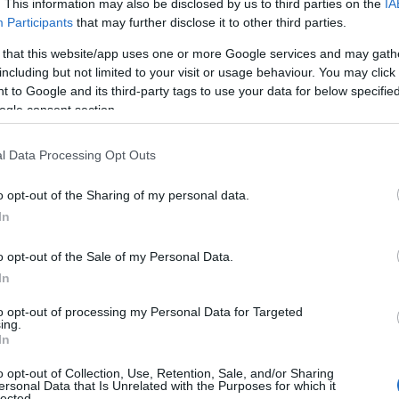
. This information may also be disclosed by us to third parties on the
IA
Participants
that may further disclose it to other third parties.
 that this website/app uses one or more Google services and may gath
including but not limited to your visit or usage behaviour. You may click 
 to Google and its third-party tags to use your data for below specifi
ogle consent section.
l Data Processing Opt Outs
TRUZIONE
o opt-out of the Sharing of my personal data.
tate High School nel nord di Brisbane.
In
o opt-out of the Sale of my Personal Data.
TRICE E MODELLA IN
In
to opt-out of processing my Personal Data for Targeted
ing.
In
ement. È apparsa in diverse campagne come
ch e Hugo Boss.
o opt-out of Collection, Use, Retention, Sale, and/or Sharing
ersonal Data that Is Unrelated with the Purposes for which it
lected.