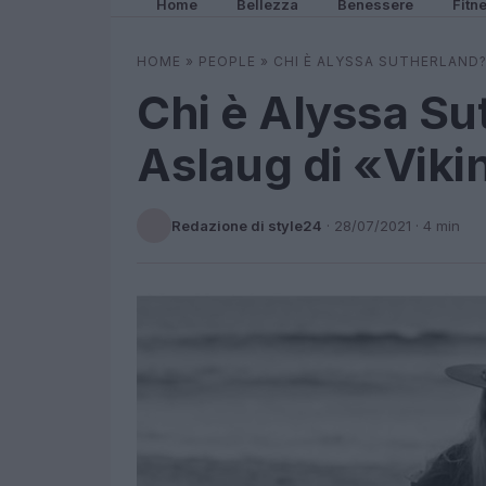
Home
Bellezza
Benessere
Fitn
HOME
»
PEOPLE
»
CHI È ALYSSA SUTHERLAND?
Chi è Alyssa Su
Aslaug di «Viki
Redazione di style24
·
28/07/2021
· 4 min