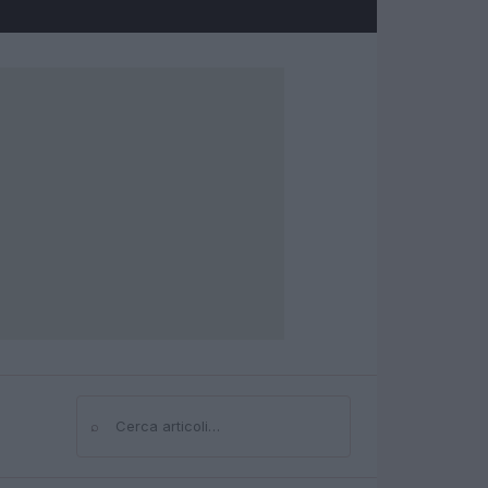
⌕
Cerca