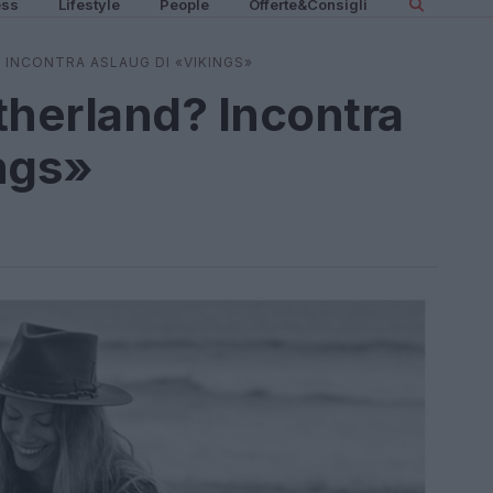
ess
Lifestyle
People
Offerte&Consigli
 INCONTRA ASLAUG DI «VIKINGS»
therland? Incontra
ngs»