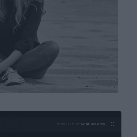
Ad
hub
Media
POWERED BY