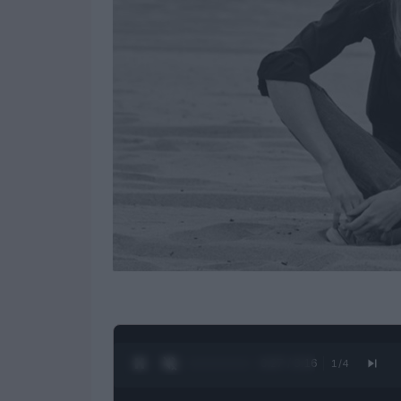
0:28 / 3:16
1
/
4