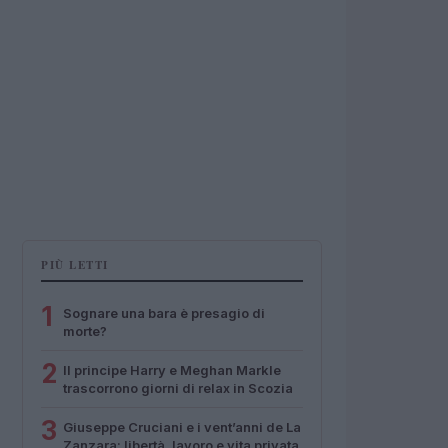
PIÙ LETTI
1
Sognare una bara è presagio di
morte?
2
Il principe Harry e Meghan Markle
trascorrono giorni di relax in Scozia
3
Giuseppe Cruciani e i vent’anni de La
Zanzara: libertà, lavoro e vita privata