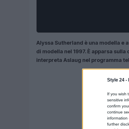
Alyssa Sutherland è una modella e att
di modella nel 1997. È apparsa sulla
interpreta Aslaug nel programma tele
Style 24 -
If you wish 
sensitive in
confirm you
continue se
information 
further disc