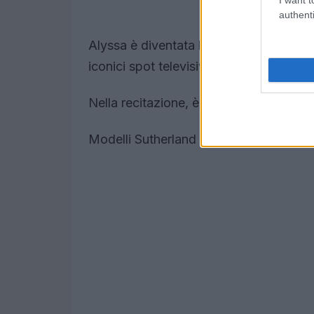
authenti
Alyssa è diventata la nuova Flake Girl 
iconici spot televisivi per un intervall
Nella recitazione, è apparsa in film c
Modelli Sutherland per Chic Managem