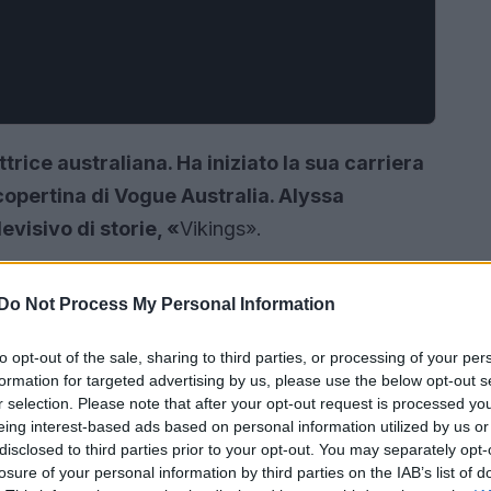
rice australiana. Ha iniziato la sua carriera
 copertina di Vogue Australia. Alyssa
visivo di storie, «
Vikings».
Do Not Process My Personal Information
to opt-out of the sale, sharing to third parties, or processing of your per
formation for targeted advertising by us, please use the below opt-out s
r selection. Please note that after your opt-out request is processed y
eing interest-based ads based on personal information utilized by us or
disclosed to third parties prior to your opt-out. You may separately opt-
losure of your personal information by third parties on the IAB’s list of