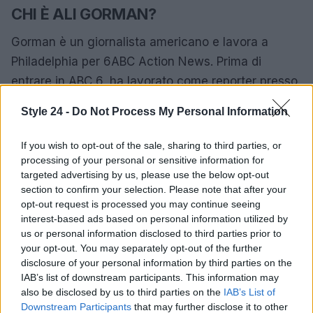
CHI È ALI GORMAN?
Gorman è un giornalista americano e lavora a
Philadelphia per 6ABC Action News. Prima di
entrare in ABC 6, ha lavorato come reporter presso
WILX-TV a Lansing, Jackson, Michigan dal 2004 al
Style 24 -
Do Not Process My Personal Information
2006.
If you wish to opt-out of the sale, sharing to third parties, or
QUANTI ANNI HA ALI GORMAN?
processing of your personal or sensitive information for
targeted advertising by us, please use the below opt-out
Ali ha 43 anni nel 2019, è nata il 22 settembre 1976
section to confirm your selection. Please note that after your
nel New Jersey, Stati Uniti d’America.
opt-out request is processed you may continue seeing
interest-based ads based on personal information utilized by
us or personal information disclosed to third parties prior to
Caricamento… Caricamento…
your opt-out. You may separately opt-out of the further
disclosure of your personal information by third parties on the
QUANTO È ALTA ALI?
IAB’s list of downstream participants. This information may
also be disclosed by us to third parties on the
IAB’s List of
Si trova ad un’altezza di 5 piedi e 3 pollici (1,6 m).
Downstream Participants
that may further disclose it to other