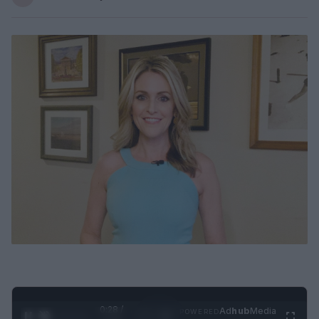
0:29 /
Ad
hub
Media
POWERED
1
/
4