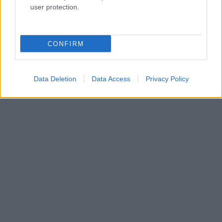
user protection.
AUTORE
Redazione di style24
CONFIRM
Data Deletion
Data Access
Privacy Policy