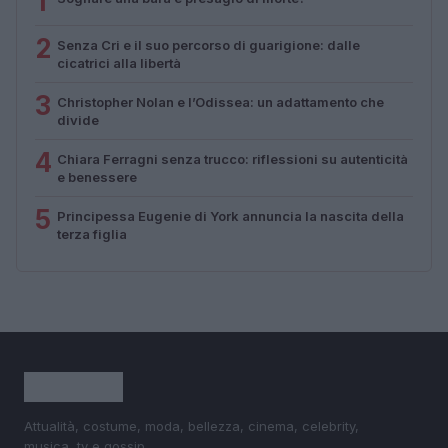
1
2
Senza Cri e il suo percorso di guarigione: dalle
cicatrici alla libertà
3
Christopher Nolan e l’Odissea: un adattamento che
divide
4
Chiara Ferragni senza trucco: riflessioni su autenticità
e benessere
5
Principessa Eugenie di York annuncia la nascita della
terza figlia
Attualità, costume, moda, bellezza, cinema, celebrity,
musica, tv e gossip.