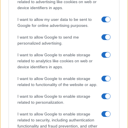
related to advertising like cookies on web or
compreso tra 10,15 e 31,32$.
device identifiers in apps.
ALI È VIVO O MORTO?
I want to allow my user data to be sent to
Google for online advertising purposes.
Ali è ancora vivo e in buona salute. Non ci sono
I want to allow Google to send me
state segnalazioni di malattie o altri problemi di
personalized advertising.
salute.
I want to allow Google to enable storage
DOV’È ALI GORMAN ADESSO?
related to analytics like cookies on web or
device identifiers in apps.
Ali sta ancora perseguendo la sua carriera nel
I want to allow Google to enable storage
giornalismo, attualmente lavora per 6ABC News.
related to functionality of the website or app.
Gorman è entrato a far parte di Action News nel
marzo 2008 come reporter sanitario e medico
I want to allow Google to enable storage
related to personalization.
.
I want to allow Google to enable storage
related to security, including authentication
functionality and fraud prevention, and other