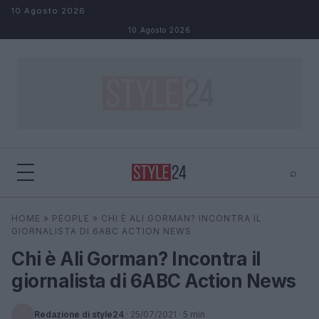
Salta al contenuto
10 Agosto 2026
10 Agosto 2026
⌕
×
⌕
HOME
»
PEOPLE
»
CHI È ALI GORMAN? INCONTRA IL
Cerca
GIORNALISTA DI 6ABC ACTION NEWS
Chi è Ali Gorman? Incontra il
giornalista di 6ABC Action News
Redazione di style24
·
25/07/2021
· 5 min