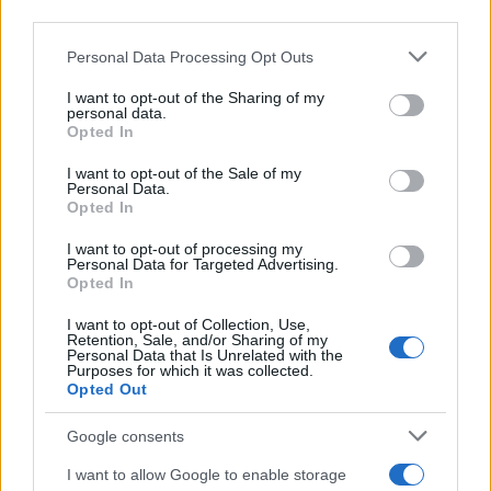
third parties.
ALI GORMAN È SPOSATA?
Please note that this website/app uses one or more Google
Personal Data Processing Opt Outs
services and may gather and store information including but
Ali ha una relazione con il suo adorabile fidanzato
not limited to your visit or usage behaviour. You may click to
I want to opt-out of the Sharing of my
personal data.
di nome Jolting Joey.
grant or deny consent to Google and its third-party tags to
Opted In
use your data for below specified purposes in below Google
consent section.
DOVE VIVE ALI GORMAN?
I want to opt-out of the Sale of my
Personal Data.
Opted In
Gorman risiede in Pennsylvania, PA con il suo
ragazzo, caricheremo le foto della sua casa una
I want to opt-out of processing my
Personal Data for Targeted Advertising.
volta che le avremo.
Opted In
I want to opt-out of Collection, Use,
QUANTO GUADAGNA ALI?
Retention, Sale, and/or Sharing of my
Personal Data that Is Unrelated with the
Purposes for which it was collected.
Secondo le nostre stime salariali medie per un
Opted Out
giornalista negli Stati Uniti, Gorman riceve uno
Google consents
stipendio annuo compreso tra 24.292 e 72.507$,
che si traduce in uno stipendio orario medio
I want to allow Google to enable storage