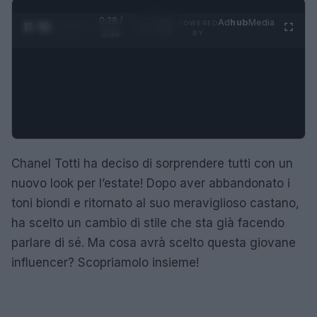
0:29 /
Ad
hub
Media
POWERED
1
/
4
3:16
BY
Chanel Totti ha deciso di sorprendere tutti con un
nuovo look per l’estate! Dopo aver abbandonato i
toni biondi e ritornato al suo meraviglioso castano,
ha scelto un cambio di stile che sta già facendo
parlare di sé. Ma cosa avrà scelto questa giovane
influencer? Scopriamolo insieme!