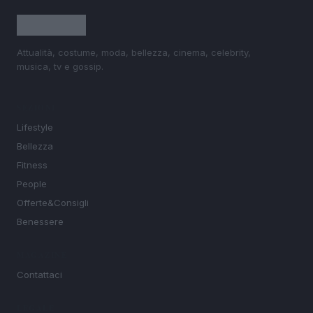
Attualità, costume, moda, bellezza, cinema, celebrity,
musica, tv e gossip.
SEZIONI
Lifestyle
Bellezza
Fitness
People
Offerte&Consigli
Benessere
MAGAZINE
Contattaci
LEGALE