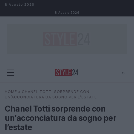
Salta al contenuto
8 Agosto 2026
8 Agosto 2026
⌕
×
⌕
HOME
»
CHANEL TOTTI SORPRENDE CON
Cerca
UN’ACCONCIATURA DA SOGNO PER L’ESTATE
Chanel Totti sorprende con
un’acconciatura da sogno per
l’estate