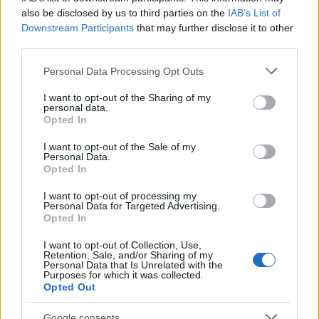
also be disclosed by us to third parties on the
IAB’s List of
Downstream Participants
that may further disclose it to other
third parties.
Please note that this website/app uses one or more Google
Personal Data Processing Opt Outs
services and may gather and store information including but
not limited to your visit or usage behaviour. You may click to
I want to opt-out of the Sharing of my
personal data.
grant or deny consent to Google and its third-party tags to
Opted In
use your data for below specified purposes in below Google
consent section.
I want to opt-out of the Sale of my
Personal Data.
Continua a leggere
Opted In
I want to opt-out of processing my
ALIMENTAZIONE
Personal Data for Targeted Advertising.
Opted In
I want to opt-out of Collection, Use,
Retention, Sale, and/or Sharing of my
Personal Data that Is Unrelated with the
Purposes for which it was collected.
Opted Out
Google consents