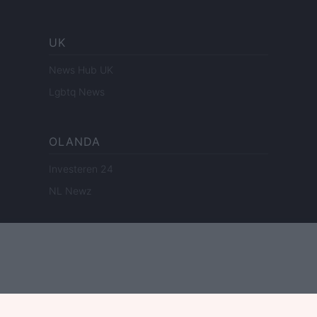
UK
News Hub UK
Lgbtq News
OLANDA
Investeren 24
NL Newz