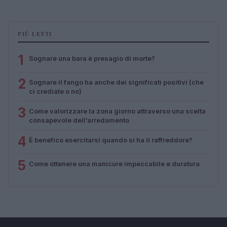
PIÙ LETTI
1
Sognare una bara è presagio di morte?
2
Sognare il fango ha anche dei significati positivi (che
ci crediate o no)
3
Come valorizzare la zona giorno attraverso una scelta
consapevole dell’arredamento
4
È benefico esercitarsi quando si ha il raffreddore?
5
Come ottenere una manicure impeccabile e duratura