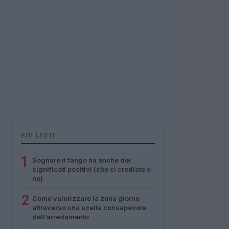
PIÙ LETTI
1
Sognare il fango ha anche dei
significati positivi (che ci crediate o
no)
2
Come valorizzare la zona giorno
attraverso una scelta consapevole
dell’arredamento