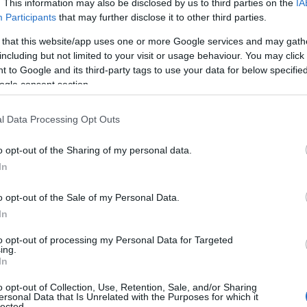
. This information may also be disclosed by us to third parties on the
IA
Participants
that may further disclose it to other third parties.
 that this website/app uses one or more Google services and may gath
including but not limited to your visit or usage behaviour. You may click 
 to Google and its third-party tags to use your data for below specifi
ogle consent section.
l Data Processing Opt Outs
o opt-out of the Sharing of my personal data.
In
o opt-out of the Sale of my Personal Data.
In
to opt-out of processing my Personal Data for Targeted
ing.
questo ambiente, affermando che la
In
utti, dove si incontrano studenti, professionisti
o opt-out of Collection, Use, Retention, Sale, and/or Sharing
i trasforma in una forma di espressione e identità,
ersonal Data that Is Unrelated with the Purposes for which it
lected.