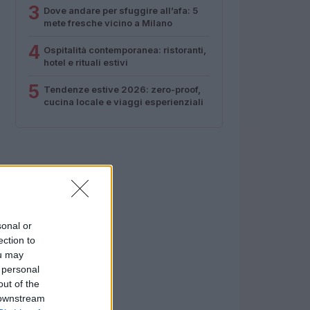
3
Dove andare per sfuggire all’afa: 5
mete fresche vicino a Milano
4
Ospitalità contemporanea: ristoranti,
hotel e rituali estivi
5
Tendenze estive 2026: zero-proof,
cucina locale e viaggi esperienziali
sonal or
ection to
ou may
 personal
out of the
 downstream