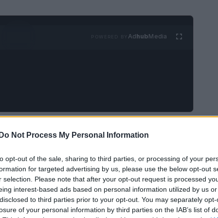
Ad
hub
Media
POWERED BY
da sfondo alla presentazione della collezione
Do Not Process My Personal Information
 dal nuovo direttore creativo Matthieu Blazy.
olitana è un
microcosmo
vibrante, un luogo
to opt-out of the sale, sharing to third parties, or processing of your per
formation for targeted advertising by us, please use the below opt-out s
provenienti da ogni angolo del mondo, ognuna
r selection. Please note that after your opt-out request is processed y
ne.
eing interest-based ads based on personal information utilized by us or
disclosed to third parties prior to your opt-out. You may separately opt-
losure of your personal information by third parties on the IAB’s list of