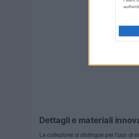
authenti
Dettagli e materiali innova
La collezione si distingue per l’uso di m