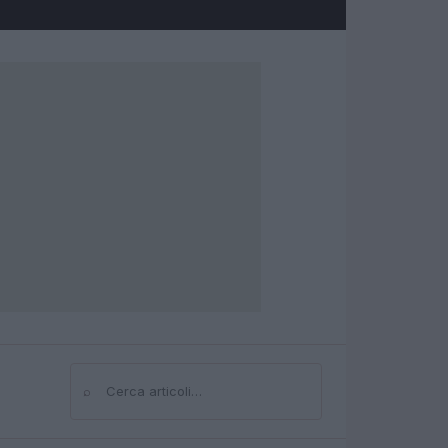
⌕
Cerca