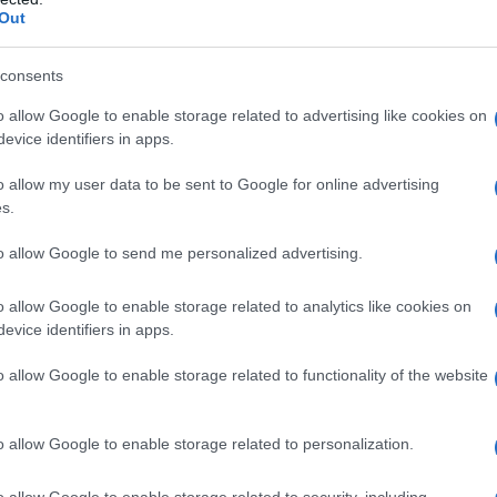
la propria storia
.
Out
consents
tempo e lo spazio
o allow Google to enable storage related to advertising like cookies on
pacità di navigare tra epoche e stili, partendo
evice identifiers in apps.
 Venti fino a giungere a interpretazioni moderne.
o allow my user data to be sent to Google for online advertising
ontemporanei crea una narrazione non lineare che
s.
ei Métiers d’Art, simbolo dell’eccellenza di Chanel.
to allow Google to send me personalized advertising.
o allow Google to enable storage related to analytics like cookies on
evice identifiers in apps.
rre ispirazione da un
cinema umano
, popolato
o allow Google to enable storage related to functionality of the website
reroi, donne in carriera e ballerine. Ognuno di
l
stessa, rappresenta un aspetto della Grande
a una comune passione per la moda.
o allow Google to enable storage related to personalization.
o allow Google to enable storage related to security, including