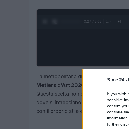
0:28 / 2:02
1
/
4
La metropolitana di New York ha fatto 
Style 24 -
Métiers d’Art 2026
di Chanel, guidata
Questa scelta non è casuale; la metrop
If you wish 
sensitive in
dove si intrecciano storie di persone 
confirm you
con il proprio stile e la propria narrazio
continue se
information 
further disc