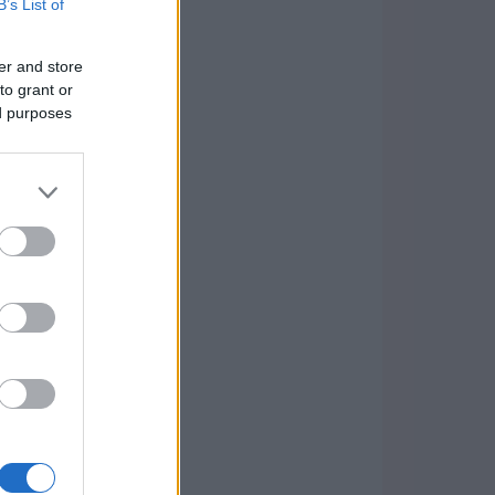
B’s List of
er and store
to grant or
ed purposes