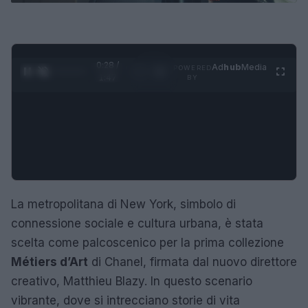
0:29 /
Ad
hub
Media
POWERED
1
/
4
1:47
BY
La metropolitana di New York, simbolo di
connessione sociale e cultura urbana, è stata
scelta come palcoscenico per la prima collezione
Métiers d’Art
di Chanel, firmata dal nuovo direttore
creativo, Matthieu Blazy. In questo scenario
vibrante, dove si intrecciano storie di vita