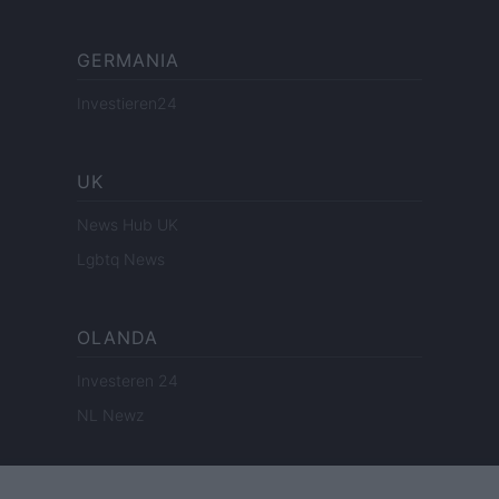
GERMANIA
Investieren24
UK
News Hub UK
Lgbtq News
OLANDA
Investeren 24
NL Newz