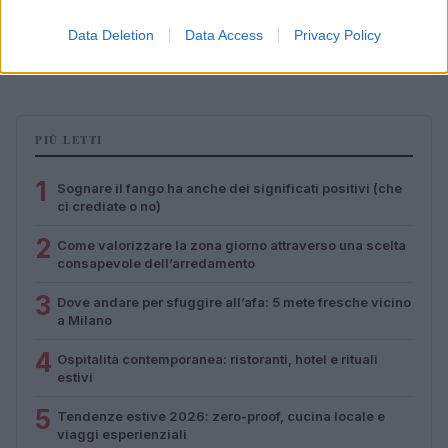
Zalando Visionary Award: INSTITUTION di Galib
Gassanoff vince a Copenhagen
Data Deletion
Data Access
Privacy Policy
Cristian Castiglioni · 7 Ago 2026
PIÙ LETTI
1
Sognare il fango ha anche dei significati positivi (che
ci crediate o no)
2
Come valorizzare la zona giorno attraverso una scelta
consapevole dell’arredamento
3
Dove andare per sfuggire all’afa: 5 mete fresche vicino
a Milano
4
Ospitalità contemporanea: ristoranti, hotel e rituali
estivi
5
Tendenze estive 2026: zero-proof, cucina locale e
viaggi esperienziali