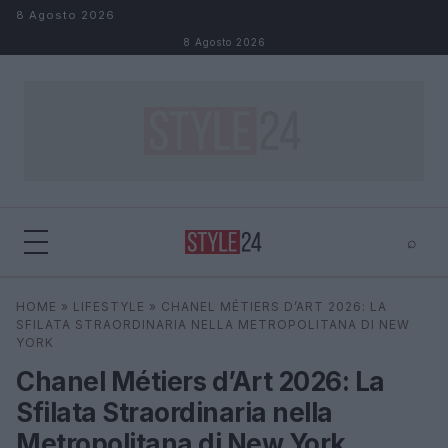
Salta al contenuto
8 Agosto 2026
8 Agosto 2026
⌕
×
⌕
HOME
»
LIFESTYLE
»
CHANEL MÉTIERS D’ART 2026: LA
Cerca
SFILATA STRAORDINARIA NELLA METROPOLITANA DI NEW
YORK
Chanel Métiers d’Art 2026: La
Sfilata Straordinaria nella
Metropolitana di New York