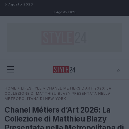
Salta al contenuto
8 Agosto 2026
8 Agosto 2026
⌕
×
⌕
HOME
»
LIFESTYLE
»
CHANEL MÉTIERS D’ART 2026: LA
Cerca
COLLEZIONE DI MATTHIEU BLAZY PRESENTATA NELLA
METROPOLITANA DI NEW YORK
Chanel Métiers d’Art 2026: La
Collezione di Matthieu Blazy
Presentata nella Metropolitana di