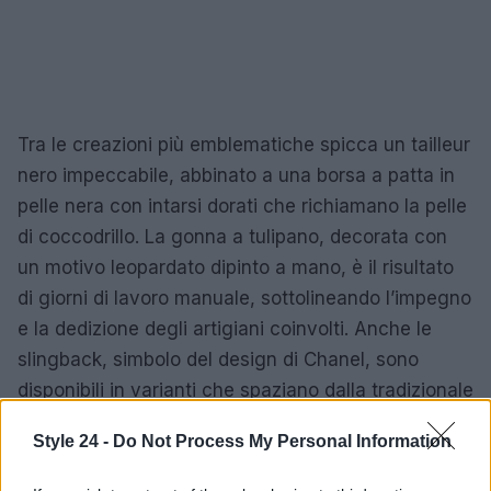
Tra le creazioni più emblematiche spicca un tailleur
nero impeccabile, abbinato a una borsa a patta in
pelle nera con intarsi dorati che richiamano la pelle
di coccodrillo. La gonna a tulipano, decorata con
un motivo leopardato dipinto a mano, è il risultato
di giorni di lavoro manuale, sottolineando l’impegno
e la dedizione degli artigiani coinvolti. Anche le
slingback, simbolo del design di Chanel, sono
disponibili in varianti che spaziano dalla tradizionale
pelle di capretto a moderne interpretazioni
Style 24 -
Do Not Process My Personal Information
animalier in shearling.