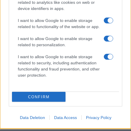
related to analytics like cookies on web or
Copenhagen Fashion Week SS27: le novità che stanno
device identifiers in apps.
rivoluzionando la moda
Cristian Castiglioni · 8 Ago 2026
I want to allow Google to enable storage
related to functionality of the website or app.
LIFESTYLE
I want to allow Google to enable storage
related to personalization.
I want to allow Google to enable storage
related to security, including authentication
functionality and fraud prevention, and other
user protection.
CONFIRM
Scopri Rocca San Giovanni, il borgo abruzzese tra
Data Deletion
Data Access
Privacy Policy
mare e storia
Cristian Castiglioni · 8 Ago 2026